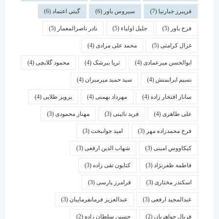
فریبرز جبارنیا
(7)
سیروس باور
(6)
گیتی اعتماد
(6)
فرخ باور
(5)
جلیل اولیاء
(5)
نادر ناصرالمعمار
(5)
غزال کرامتی
(5)
محمد علی مرادی
(4)
ابوالحسن میرعمادی
(4)
ثریا بیرشک
(4)
محمود گلابچی
(4)
نسیم ایرانمنش
(4)
سید حمید میرمیران
(4)
ساناز افتخار زاده
(4)
مهرداد بهمنی
(4)
پرویز طلایی
(4)
علی طاهری
(4)
فرید نائینی
(3)
مهناز محمودی
(3)
فرخ محمدزاده مهر
(3)
امید جوانبخت
(3)
کیکاووس امینی
(3)
شهاب الدین ارفعی
(3)
فاطمه ظفرنژاد
(3)
کتایون تقی زاده
(3)
اسكندر مختاری
(3)
فرامرز پارسی
(3)
عبدالمجید ارفعی
(3)
عبدالعزیز فرمانفرماییان
(3)
فریال جواهریان
(2)
حسین سلطان زاده
(2)