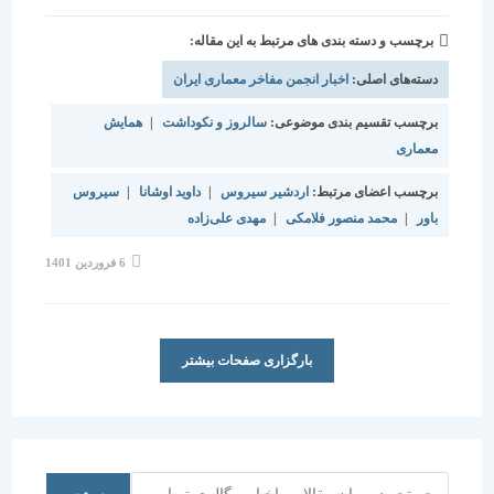
برچسب و دسته بندی های مرتبط به این مقاله:
دسته‌های اصلی:
اخبار انجمن مفاخر معماری ایران
برچسب تقسیم بندی موضوعی:
سالروز و نکوداشت
|
همایش
معماری
برچسب اعضای مرتبط:
اردشیر سیروس
|
داوید اوشانا
|
سیروس
باور
|
محمد منصور فلامکی
|
مهدی علی‌زاده
نوشته
6 فروردین 1401
منتشر
شده
است:
بارگزاری صفحات بیشتر
جستجو