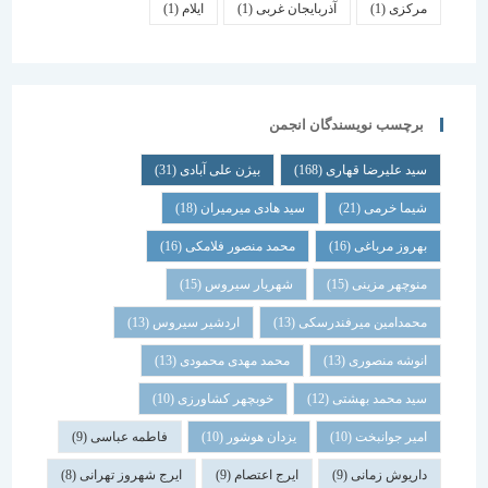
مرکزی
(1)
آذربایجان غربی
(1)
ایلام
(1)
برچسب نویسندگان انجمن
سید علیرضا قهاری
(168)
بیژن علی آبادی
(31)
شیما خرمی
(21)
سید هادی میرمیران
(18)
بهروز مرباغی
(16)
محمد منصور فلامکی
(16)
منوچهر مزینی
(15)
شهریار سیروس
(15)
محمدامین میرفندرسکی
(13)
اردشیر سیروس
(13)
انوشه منصوری
(13)
محمد مهدی محمودی
(13)
سید محمد بهشتی
(12)
خوبچهر کشاورزی
(10)
امیر جوانبخت
(10)
یزدان هوشور
(10)
فاطمه عباسی
(9)
داریوش زمانی
(9)
ایرج اعتصام
(9)
ایرج شهروز تهرانی
(8)