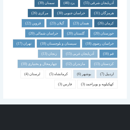
آذربایجان شرقی
(55)
یزد
(46)
سمنان
(39)
هرمزگان
(31)
خراسان جنوبی
(30)
مرکزی
(26)
کرمان
(26)
همدان
(23)
گیلان
(23)
قزوین
(22)
خوزستان
(20)
گلستان
(20)
خراسان شمالی
(20)
خراسان رضوی
(18)
سیستان و بلوچستان
(18)
تهران
(17)
قم
(16)
آذربایجان غربی
(15)
زنجان
(13)
کردستان
(13)
مازندران
(12)
چهارمحال و بختیاری
(10)
اردبیل
(7)
بوشهر
(6)
کرمانشاه
(5)
لرستان
(4)
کهکیلویه و بویراحمد
(3)
فارس
(3)