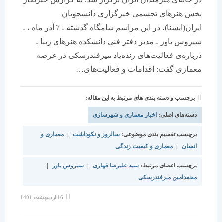
بخش هنرهای تجسمی خبرگزاری دانشجویان
ایران(ایسنا)، در این مراسم شامگاه گذشته ـ 7 آذر ماه ، ـ
سیروس باور ـ مدیر دفتر فنی دانشكده هنرهای زیبا ـ
درباره‌ی فعالیت‌های زنده‌یاد میرفندرسكی در عرصه
معماری گفت: اقدامات و فعالیت‌های…
برچسب و دسته بندی های مرتبط به این مقاله:
دسته‌های اصلی:
اخبار معماری و شهرسازی
برچسب تقسیم بندی موضوعی:
سالروز و نکوداشت
|
معماری و
انسان
|
معماری و کیفیت زندگی
برچسب اعضای مرتبط:
سید علیرضا قهاری
|
سیروس باور
|
محمدامین میرفندرسکی
نوشته
16 اردیبهشت 1401
منتشر
شده
است: