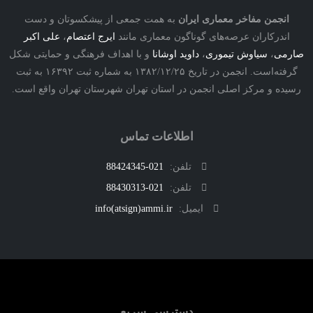
نجمن مفاخر معماری ایران
به همت جمعی از پیشکسوتان و دست
درکاران عرصه‌های گوناگون معماری مانند
ایرج اعتصام
،
علی اکبر
ی
،
سیاوش تیموری
،
داوید اوشانا
و با اهداف فرهنگی و حمایتی شکل
گرفته‌است. انجمن در تاریخ ۱۳۸۲/۱۲/۲۵ به شماره ثبت ۱۶۳۹۲ به ثبت
ه و مرکز اصلی انجمن در استان تهران شهرستان تهران واقع است.
اطلاعات تماس
تلفن:
021-88424345
تلفن:
021-88430313
ایمیل:
info(atsign)ammi.ir
دسترسی سریع