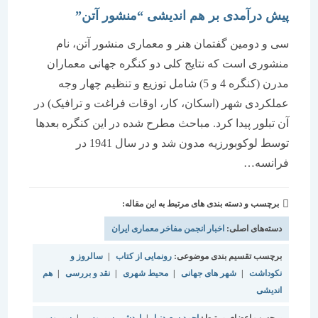
پیش درآمدی بر هم اندیشی “منشور آتن”
سی و دومین گفتمان هنر و معماری منشور آتن، نام
منشوری است که نتایج کلی دو کنگره جهانی معماران
مدرن (کنگره 4 و 5) شامل توزیع و تنظیم چهار وجه
عملکردی شهر (اسکان، کار، اوقات فراغت و ترافیک) در
آن تبلور پیدا کرد. مباحث مطرح شده در این کنگره بعدها
توسط لوکوبورزیه مدون شد و در سال 1941 در
فرانسه…
برچسب و دسته بندی های مرتبط به این مقاله:
دسته‌های اصلی:
اخبار انجمن مفاخر معماری ایران
برچسب تقسیم بندی موضوعی:
رونمایی از کتاب
|
سالروز و
نکوداشت
|
شهر های جهانی
|
محیط شهری
|
نقد و بررسی
|
هم
اندیشی
برچسب اعضای مرتبط:
احمد سعیدنیا
|
اردشیر سیروس
|
سیروس