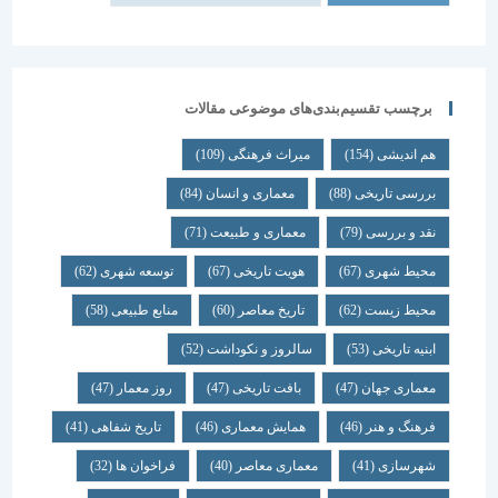
برچسب تقسیم‌بندی‌های موضوعی مقالات
هم اندیشی
(154)
میراث فرهنگی
(109)
بررسی تاریخی
(88)
معماری و انسان
(84)
نقد و بررسی
(79)
معماری و طبیعت
(71)
محیط شهری
(67)
هویت تاریخی
(67)
توسعه شهری
(62)
محیط زیست
(62)
تاریخ معاصر
(60)
منابع طبیعی
(58)
ابنیه تاریخی
(53)
سالروز و نکوداشت
(52)
معماری جهان
(47)
بافت تاریخی
(47)
روز معمار
(47)
فرهنگ و هنر
(46)
همایش معماری
(46)
تاریخ شفاهی
(41)
شهرسازی
(41)
معماری معاصر
(40)
فراخوان ها
(32)