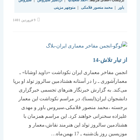
باور
|
محمد منصور فلامکی
|
منوچهر مزینی
نوشته
9 فروردین 1401
منتشر
شده
است:
از تبار تلاش-14
انجمن مفاخر معماری ایران نكوداشت «داوید اوشانا» ـ
معمارآشوری ـ را در آستانه هشتادمین سالروز تولد او برپا
می‌كند. به گزارش خبرنگار هنرهای تجسمی خبرگزاری
دانشجوان ایران(ایسنا)، در مراسم نكوداشت این معمار
برجسته ،محمد منصور فلامكی،سیروس باور و مهدی
علیزاده سخنرانی خواهند كرد. این مراسم همزمان با
هشتادمین سالروز تولد این هنرمند نقاش،معمار و
موزیسین روز یك‌شنبه ـ 17 بهمن‌ماه…