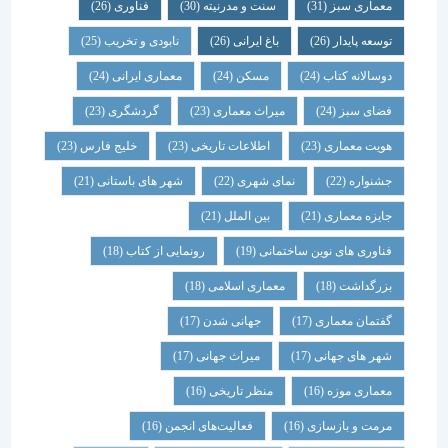
معماری سبز
(31)
سنت و مدرنیته
(30)
فناوری
(26)
توسعه پایدار
(26)
باغ ایرانی
(26)
نابودی و تخریب
(25)
دوسالانه کتاب
(24)
مسکن
(24)
معماری ایرانی
(24)
فضای سبز
(24)
میراث معماری
(23)
گردشگری
(23)
هویت معماری
(23)
اطلاعات تاریخی
(23)
خلیج فارس
(23)
جشنواره
(22)
نمای شهری
(22)
شهر های باستانی
(21)
جایزه معماری
(21)
بین الملل
(21)
فناوری های نوین ساختمانی
(19)
رونمایی از کتاب
(18)
بزرگداشت
(18)
معماری اسلامی
(18)
گفتمان معماری
(17)
جهانی شدن
(17)
شهر های جهانی
(17)
میراث جهانی
(17)
معماری موزه
(16)
منظر تاریخی
(16)
مرمت و بازسازی
(16)
فعالیت‌های انجمن
(16)