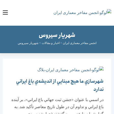
ش
وا
شهریار سیروس
انجمن مفاخر معماری ایران
>
اخبار و مقالات
>
شهریار سیروس
شهرسازي ما هيچ مبنايي از انديشه‌ي باغ ايراني
ندارد
در اسمي با عنوان «جشن ثبت جهاني باغ ايراني»، بر آينده
باغ ايراني و تداوم آ‌ن در طول تاريخ معاصر تأكيد شد. به
گزارش ايسنا عصر روز گذشته (چهارشنبه، پنجم