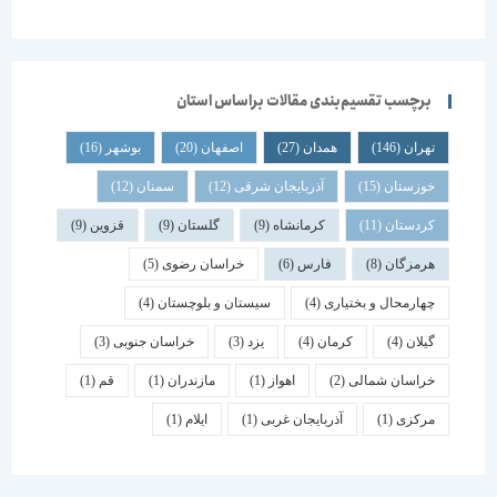
برچسب تقسیم‌بندی مقالات براساس استان
تهران
(146)
همدان
(27)
اصفهان
(20)
بوشهر
(16)
خوزستان
(15)
آذربایجان شرقی
(12)
سمنان
(12)
کردستان
(11)
کرمانشاه
(9)
گلستان
(9)
قزوین
(9)
هرمزگان
(8)
فارس
(6)
خراسان رضوی
(5)
چهارمحال و بختیاری
(4)
سیستان و بلوچستان
(4)
گیلان
(4)
کرمان
(4)
یزد
(3)
خراسان جنوبی
(3)
خراسان شمالی
(2)
اهواز
(1)
مازندران
(1)
قم
(1)
مرکزی
(1)
آذربایجان غربی
(1)
ایلام
(1)