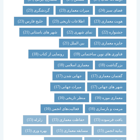
فضای سبز
(24)
میراث معماری
(23)
گردشگری
(23)
هویت معماری
(23)
اطلاعات تاریخی
(23)
خلیج فارس
(23)
جشنواره
(22)
نمای شهری
(22)
شهر های باستانی
(21)
جایزه معماری
(21)
بین الملل
(21)
فناوری های نوین ساختمانی
(19)
رونمایی از کتاب
(18)
بزرگداشت
(18)
معماری اسلامی
(18)
گفتمان معماری
(17)
جهانی شدن
(17)
شهر های جهانی
(17)
میراث جهانی
(17)
معماری موزه
(16)
منظر تاریخی
(16)
مرمت و بازسازی
(16)
فعالیت‌های انجمن
(16)
بافت فرسوده
(15)
حفاظت معماری
(15)
زلزله
(15)
بیانیه انجمن
(15)
مسابقه معماری
(15)
بهره وری
(15)