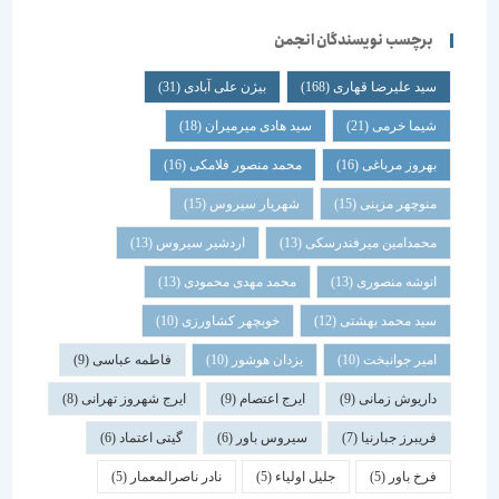
برچسب نویسندگان انجمن
سید علیرضا قهاری
(168)
بیژن علی آبادی
(31)
شیما خرمی
(21)
سید هادی میرمیران
(18)
بهروز مرباغی
(16)
محمد منصور فلامکی
(16)
منوچهر مزینی
(15)
شهریار سیروس
(15)
محمدامین میرفندرسکی
(13)
اردشیر سیروس
(13)
انوشه منصوری
(13)
محمد مهدی محمودی
(13)
سید محمد بهشتی
(12)
خوبچهر کشاورزی
(10)
امیر جوانبخت
(10)
یزدان هوشور
(10)
فاطمه عباسی
(9)
داریوش زمانی
(9)
ایرج اعتصام
(9)
ایرج شهروز تهرانی
(8)
فریبرز جبارنیا
(7)
سیروس باور
(6)
گیتی اعتماد
(6)
فرخ باور
(5)
جلیل اولیاء
(5)
نادر ناصرالمعمار
(5)