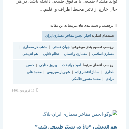
تواند منشاء طبیعی یا مافوق طبیعی داشته باشد، در هر
حال خارج از تاثیر محیط اطراف و اقلیم…
برچسب و دسته بندی های مرتبط به این مقاله:
دسته‌های اصلی:
اخبار انجمن مفاخر معماری ایران
برچسب تقسیم بندی موضوعی:
جهان هستی
|
مذهب در معماری
|
معماری اسلامی
|
معماری و انسان
|
نظام دانایی
|
هم اندیشی
برچسب اعضای مرتبط:
امید جوانبخت
|
پیروز حناچی
|
حسن
بلخاری
|
ساناز افتخار زاده
|
شهریار سیروس
|
محمد علی
مرادی
|
محمد منصور فلامکی
10 فروردین 1401
هم اندیشی “باغ در بستر طبیعی شهر”