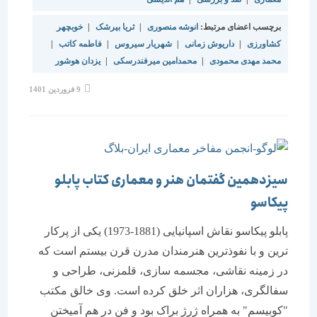
برچسب اعضای مرتبط:
انوشه منصوری
|
ثریا بیرشک
|
خوبچهر
کشاورزی
|
داریوش زمانی
|
شهریار سیروس
|
فاطمه کاتب
|
محمد مهدی محمودی
|
محمدامین میرفندرسکی
|
یزدان هوشور
9 فروردین 1401
سیزدهمین گفتمان هنر و معماری کتاب پابلو
پیکاسو
پابلو پیکاسو نقاش اسپانیایی (1881-1973) یکی از پرکار
ترین و با نفوذترین هنرمندان مدرن قرن بیستم است که
در زمینه نقاشی، مجسمه سازی، قلمزنی، طراحی و
سفالگری، هزاران اثر خلق کرده است. وی خالق مکتب
"کوبیسم" به همراه ژرژ براک بود و فن در هم آمیختن