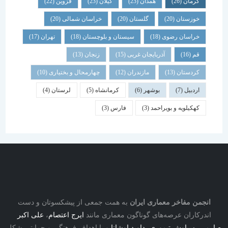
کرمان
(26)
همدان
(23)
گیلان
(23)
قزوین
(22)
خوزستان
(20)
گلستان
(20)
خراسان شمالی
(20)
خراسان رضوی
(18)
سیستان و بلوچستان
(18)
تهران
(17)
قم
(16)
آذربایجان غربی
(15)
زنجان
(13)
کردستان
(13)
مازندران
(12)
چهارمحال و بختیاری
(10)
اردبیل
(7)
بوشهر
(6)
کرمانشاه
(5)
لرستان
(4)
کهکیلویه و بویراحمد
(3)
فارس
(3)
انجمن مفاخر معماری ایران
به همت جمعی از پیشکسوتان و دست
اندرکاران عرصه‌های گوناگون معماری مانند
ایرج اعتصام
،
علی اکبر
ارمی
،
سیاوش تیموری
،
داوید اوشانا
و با اهداف فرهنگی و حمایتی شکل