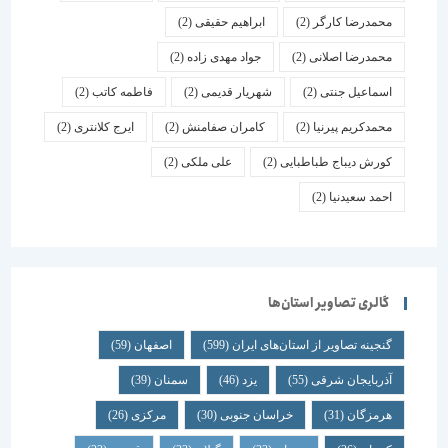
محمدرضا کارگر
(2)
ابراهیم حقیقی
(2)
محمدرضا اصلانی
(2)
جواد مهدی زاده
(2)
اسماعیل جنتی
(2)
شهریار قدیمی
(2)
فاطمه کاتب
(2)
محمدکریم پیرنیا
(2)
کامران صفامنش
(2)
ایرج کلانتری
(2)
کورش دیباج طباطبایی
(2)
علی ملکی
(2)
احمد سعیدنیا
(2)
گالری تصاویر استان‌ها
گنجینه تصاویر از استان‌های ایران
(599)
اصفهان
(59)
آذربایجان شرقی
(55)
یزد
(46)
سمنان
(39)
هرمزگان
(31)
خراسان جنوبی
(30)
مرکزی
(26)