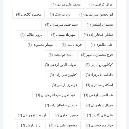
غزال کرامتی
(5)
محمد علی مرادی
(4)
ابوالحسن میرعمادی
(4)
ثریا بیرشک
(4)
محمود گلابچی
(4)
نسیم ایرانمنش
(4)
سید حمید میرمیران
(4)
ساناز افتخار زاده
(4)
مهرداد بهمنی
(4)
پرویز طلایی
(4)
علی طاهری
(4)
فرید نائینی
(3)
مهناز محمودی
(3)
فرخ محمدزاده مهر
(3)
امید جوانبخت
(3)
کیکاووس امینی
(3)
شهاب الدین ارفعی
(3)
فاطمه ظفرنژاد
(3)
کتایون تقی زاده
(3)
اسكندر مختاری
(3)
فرامرز پارسی
(3)
عبدالمجید ارفعی
(3)
عبدالعزیز فرمانفرماییان
(3)
فریال جواهریان
(2)
حسین سلطان زاده
(2)
علی نقی گلریز
(2)
حسن بلخاری
(2)
آزاده شاهچراغی
(2)
جواد میرحسینی
(2)
مسعود علی نژاد
(2)
ژرژ دارش
(2)