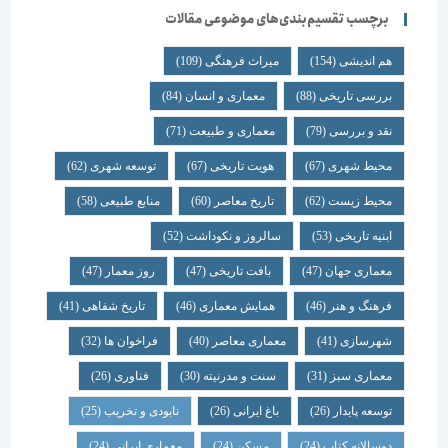
برچسب تقسیم‌بندی‌های موضوعی مقالات
هم اندیشی
(154)
میراث فرهنگی
(109)
بررسی تاریخی
(88)
معماری و انسان
(84)
نقد و بررسی
(79)
معماری و طبیعت
(71)
محیط شهری
(67)
هویت تاریخی
(67)
توسعه شهری
(62)
محیط زیست
(62)
تاریخ معاصر
(60)
منابع طبیعی
(58)
ابنیه تاریخی
(53)
سالروز و نکوداشت
(52)
معماری جهان
(47)
بافت تاریخی
(47)
روز معمار
(47)
فرهنگ و هنر
(46)
همایش معماری
(46)
تاریخ شفاهی
(41)
شهرسازی
(41)
معماری معاصر
(40)
فراخوان ها
(32)
معماری سبز
(31)
سنت و مدرنیته
(30)
فناوری
(26)
توسعه پایدار
(26)
باغ ایرانی
(26)
نابودی و تخریب
(25)
دوسالانه کتاب
(24)
مسکن
(24)
معماری ایرانی
(24)