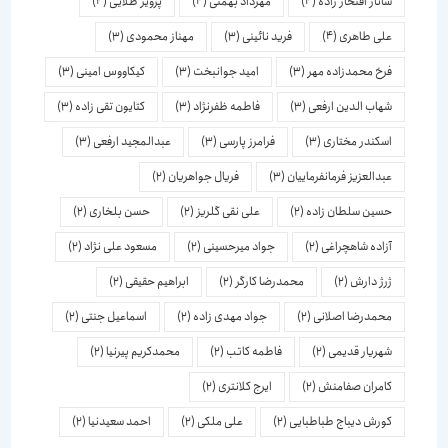
ساناز افتخار زاده
(4)
مهرداد بهمنی
(4)
پرویز طلایی
(4)
علی طاهری
(4)
فرید نائینی
(3)
مهناز محمودی
(3)
فرخ محمدزاده مهر
(3)
امید جوانبخت
(3)
کیکاووس امینی
(3)
شهاب الدین ارفعی
(3)
فاطمه ظفرنژاد
(3)
کتایون تقی زاده
(3)
اسكندر مختاری
(3)
فرامرز پارسی
(3)
عبدالمجید ارفعی
(3)
عبدالعزیز فرمانفرماییان
(3)
فریال جواهریان
(2)
حسین سلطان زاده
(2)
علی نقی گلریز
(2)
حسن بلخاری
(2)
آزاده شاهچراغی
(2)
جواد میرحسینی
(2)
مسعود علی نژاد
(2)
ژرژ دارش
(2)
محمدرضا کارگر
(2)
ابراهیم حقیقی
(2)
محمدرضا اصلانی
(2)
جواد مهدی زاده
(2)
اسماعیل جنتی
(2)
شهریار قدیمی
(2)
فاطمه کاتب
(2)
محمدکریم پیرنیا
(2)
کامران صفامنش
(2)
ایرج کلانتری
(2)
کورش دیباج طباطبایی
(2)
علی ملکی
(2)
احمد سعیدنیا
(2)