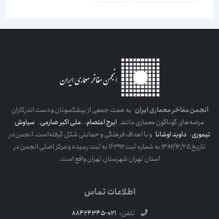
انجمن مفاخر معماری ایران
به همت جمعی از پیشکسوتان و دست اندرکاران
عرصه‌های گوناگون معماری مانند
ایرج اعتصام
،
علی اکبر صارمی
،
سیاوش
تیموری
،
داوید اوشانا
و با اهداف فرهنگی و حمایتی شکل گرفته‌است. انجمن در
تاریخ ۱۳۸۲/۱۲/۲۵ به شماره ثبت ۱۶۳۹۲ به ثبت رسیده و مرکز اصلی انجمن در
استان تهران شهرستان تهران واقع است.
اطلاعات تماس
تلفن:
021-88424345