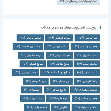
اعضای هیئت مدیره و بازرسان
(7)
برچسب تقسیم‌بندی‌های موضوعی مقالات
هم اندیشی
(154)
میراث فرهنگی
(109)
بررسی تاریخی
(88)
معماری و انسان
(84)
نقد و بررسی
(79)
معماری و طبیعت
(71)
محیط شهری
(67)
هویت تاریخی
(67)
توسعه شهری
(62)
محیط زیست
(62)
تاریخ معاصر
(60)
منابع طبیعی
(58)
ابنیه تاریخی
(53)
سالروز و نکوداشت
(52)
معماری جهان
(47)
بافت تاریخی
(47)
روز معمار
(47)
فرهنگ و هنر
(46)
همایش معماری
(46)
تاریخ شفاهی
(41)
شهرسازی
(41)
معماری معاصر
(40)
فراخوان ها
(32)
معماری سبز
(31)
سنت و مدرنیته
(30)
فناوری
(26)
توسعه پایدار
(26)