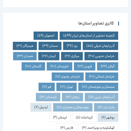
گالری تصاویر استان‌ها
گنجینه تصاویر از استان‌های ایران
(599)
اصفهان
(59)
آذربایجان شرقی
(55)
یزد
(46)
سمنان
(39)
هرمزگان
(31)
خراسان جنوبی
(30)
مرکزی
(26)
کرمان
(26)
همدان
(23)
گیلان
(23)
قزوین
(22)
خوزستان
(20)
گلستان
(20)
خراسان شمالی
(20)
خراسان رضوی
(18)
سیستان و بلوچستان
(18)
تهران
(17)
قم
(16)
آذربایجان غربی
(15)
زنجان
(13)
کردستان
(13)
مازندران
(12)
چهارمحال و بختیاری
(10)
اردبیل
(7)
بوشهر
(6)
کرمانشاه
(5)
لرستان
(4)
کهکیلویه و بویراحمد
(3)
فارس
(3)