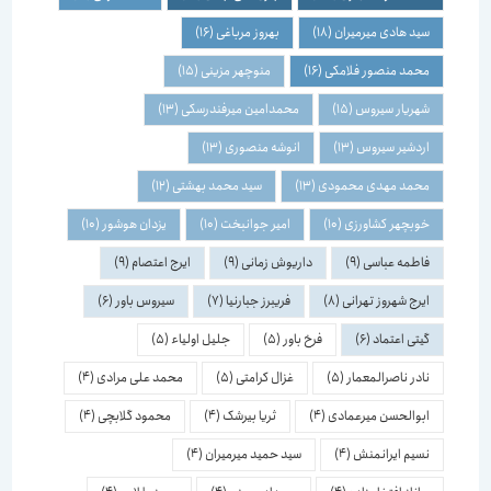
سید هادی میرمیران
(18)
بهروز مرباغی
(16)
محمد منصور فلامکی
(16)
منوچهر مزینی
(15)
شهریار سیروس
(15)
محمدامین میرفندرسکی
(13)
اردشیر سیروس
(13)
انوشه منصوری
(13)
محمد مهدی محمودی
(13)
سید محمد بهشتی
(12)
خوبچهر کشاورزی
(10)
امیر جوانبخت
(10)
یزدان هوشور
(10)
فاطمه عباسی
(9)
داریوش زمانی
(9)
ایرج اعتصام
(9)
ایرج شهروز تهرانی
(8)
فریبرز جبارنیا
(7)
سیروس باور
(6)
گیتی اعتماد
(6)
فرخ باور
(5)
جلیل اولیاء
(5)
نادر ناصرالمعمار
(5)
غزال کرامتی
(5)
محمد علی مرادی
(4)
ابوالحسن میرعمادی
(4)
ثریا بیرشک
(4)
محمود گلابچی
(4)
نسیم ایرانمنش
(4)
سید حمید میرمیران
(4)