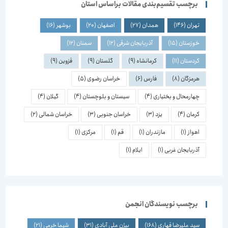
برچسب تقسیم‌بندی مقالات براساس استان
تهران
(146)
همدان
(27)
اصفهان
(20)
بوشهر
(16)
خوزستان
(15)
آذربایجان شرقی
(12)
سمنان
(12)
کردستان
(11)
کرمانشاه
(9)
گلستان
(9)
قزوین
(9)
هرمزگان
(8)
فارس
(6)
خراسان رضوی
(5)
چهارمحال و بختیاری
(4)
سیستان و بلوچستان
(4)
گیلان
(4)
کرمان
(4)
یزد
(3)
خراسان جنوبی
(3)
خراسان شمالی
(2)
اهواز
(1)
مازندران
(1)
قم
(1)
مرکزی
(1)
آذربایجان غربی
(1)
ایلام
(1)
برچسب نویسندگان انجمن
سید علیرضا قهاری
(168)
بیژن علی آبادی
(31)
شیما خرمی
(21)