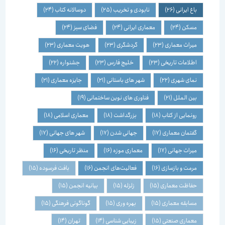
باغ ایرانی
(26)
نابودی و تخریب
(25)
دوسالانه کتاب
(24)
مسکن
(24)
معماری ایرانی
(24)
فضای سبز
(24)
میراث معماری
(23)
گردشگری
(23)
هویت معماری
(23)
اطلاعات تاریخی
(23)
خلیج فارس
(23)
جشنواره
(22)
نمای شهری
(22)
شهر های باستانی
(21)
جایزه معماری
(21)
بین الملل
(21)
فناوری های نوین ساختمانی
(19)
رونمایی از کتاب
(18)
بزرگداشت
(18)
معماری اسلامی
(18)
گفتمان معماری
(17)
جهانی شدن
(17)
شهر های جهانی
(17)
میراث جهانی
(17)
معماری موزه
(16)
منظر تاریخی
(16)
مرمت و بازسازی
(16)
فعالیت‌های انجمن
(16)
بافت فرسوده
(15)
حفاظت معماری
(15)
زلزله
(15)
بیانیه انجمن
(15)
مسابقه معماری
(15)
بهره وری
(15)
گوناگونی فرهنگی
(15)
معماری صنعتی
(15)
زیبایی شناسی
(14)
تهران
(14)