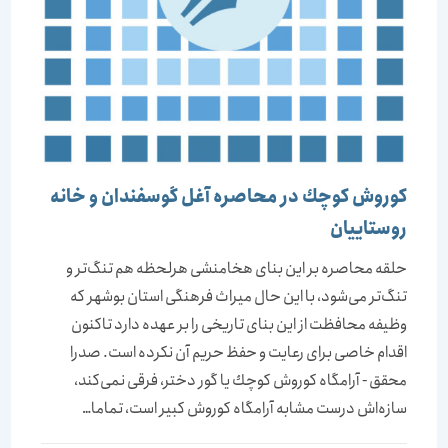
كوروش كوچك در محاصره آغل گوسفندان و خانه
روستاییان
حلقه محاصره بر این بنای هخامنشی هرلحظه هم تنگ‌تر و
تنگ‌تر می‌شود، با این حال میراث فرهنگی استان بوشهر كه
وظیفه محافظت از این بنای تاریخی را بر عهده دارد تاكنون
اقدام خاصی برای رعایت و حفظ حریم آن نكرده است. صدرا
محقق - آرامگاه كوروش كوچك یا گور دختر، فرقی نمی‌كند،
سازه‌اش درست مشابه آرامگاه كوروش كبیر است، تماما…