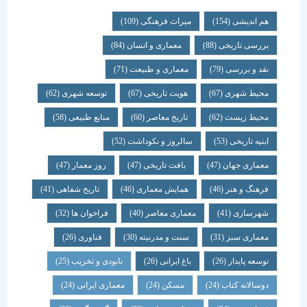
هم اندیشی
(154)
میراث فرهنگی
(109)
بررسی تاریخی
(88)
معماری و انسان
(84)
نقد و بررسی
(79)
معماری و طبیعت
(71)
محیط شهری
(67)
هویت تاریخی
(67)
توسعه شهری
(62)
محیط زیست
(62)
تاریخ معاصر
(60)
منابع طبیعی
(58)
ابنیه تاریخی
(53)
سالروز و نکوداشت
(52)
معماری جهان
(47)
بافت تاریخی
(47)
روز معمار
(47)
فرهنگ و هنر
(46)
همایش معماری
(46)
تاریخ شفاهی
(41)
شهرسازی
(41)
معماری معاصر
(40)
فراخوان ها
(32)
معماری سبز
(31)
سنت و مدرنیته
(30)
فناوری
(26)
توسعه پایدار
(26)
باغ ایرانی
(26)
نابودی و تخریب
(25)
دوسالانه کتاب
(24)
مسکن
(24)
معماری ایرانی
(24)