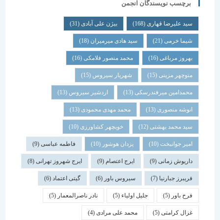
برچسب نویسندگان انجمن
سید علیرضا قهاری
(168)
بیژن علی آبادی
(31)
شیما خرمی
(21)
سید هادی میرمیران
(18)
بهروز مرباغی
(16)
محمد منصور فلامکی
(16)
منوچهر مزینی
(15)
شهریار سیروس
(15)
محمدامین میرفندرسکی
(13)
اردشیر سیروس
(13)
انوشه منصوری
(13)
محمد مهدی محمودی
(13)
سید محمد بهشتی
(12)
خوبچهر کشاورزی
(10)
امیر جوانبخت
(10)
یزدان هوشور
(10)
فاطمه عباسی
(9)
داریوش زمانی
(9)
ایرج اعتصام
(9)
ایرج شهروز تهرانی
(8)
فریبرز جبارنیا
(7)
سیروس باور
(6)
گیتی اعتماد
(6)
فرخ باور
(5)
جلیل اولیاء
(5)
نادر ناصرالمعمار
(5)
غزال کرامتی
(5)
محمد علی مرادی
(4)