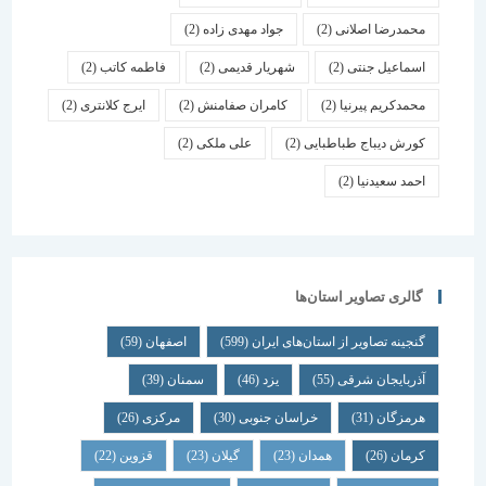
محمدرضا اصلانی
(2)
جواد مهدی زاده
(2)
اسماعیل جنتی
(2)
شهریار قدیمی
(2)
فاطمه کاتب
(2)
محمدکریم پیرنیا
(2)
کامران صفامنش
(2)
ایرج کلانتری
(2)
کورش دیباج طباطبایی
(2)
علی ملکی
(2)
احمد سعیدنیا
(2)
گالری تصاویر استان‌ها
گنجینه تصاویر از استان‌های ایران
(599)
اصفهان
(59)
آذربایجان شرقی
(55)
یزد
(46)
سمنان
(39)
هرمزگان
(31)
خراسان جنوبی
(30)
مرکزی
(26)
کرمان
(26)
همدان
(23)
گیلان
(23)
قزوین
(22)