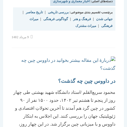
دسته‌های اصلی:
اخبار معماری و شهرسازی
برچسب تقسیم بندی موضوعی:
بررسی تاریخی
|
تاریخ معاصر
|
جهانی شدن
|
فرهنگ و هنر
|
گوناگونی فرهنگی
|
میراث
فرهنگی
|
میراث مشترک
نوشته
9 مرداد 1402
منتشر
شده
است:
در داووس چین چه گذشت؟
محمود سریع‏‏‌القلم /استاد دانشگاه شهید بهشتی طی چهار
روز از پنجم تا هشتم تیر ۱۴۰۲، حدود ۱۵۰۰ نفر از ۹۰
کشور در چین گرد هم آمدند تا آخرین تحولاتِ اقتصادی و
ژئوپلیتیک جهان را بررسی کنند. این اجلاس به ابتکار
داووس و با میزبانی چین برگزار شد. در این چهار روز،