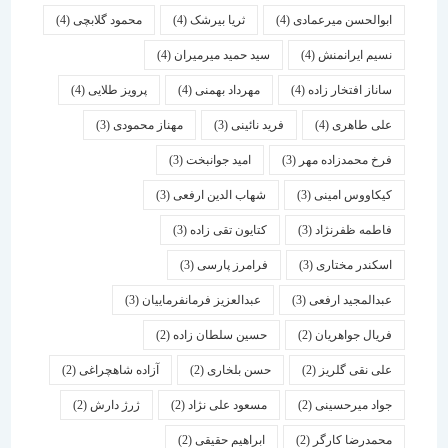
ابوالحسن میرعمادی
(4)
ثریا بیرشک
(4)
محمود گلابچی
(4)
نسیم ایرانمنش
(4)
سید حمید میرمیران
(4)
ساناز افتخار زاده
(4)
مهرداد بهمنی
(4)
پرویز طلایی
(4)
علی طاهری
(4)
فرید نائینی
(3)
مهناز محمودی
(3)
فرخ محمدزاده مهر
(3)
امید جوانبخت
(3)
کیکاووس امینی
(3)
شهاب الدین ارفعی
(3)
فاطمه ظفرنژاد
(3)
کتایون تقی زاده
(3)
اسكندر مختاری
(3)
فرامرز پارسی
(3)
عبدالمجید ارفعی
(3)
عبدالعزیز فرمانفرماییان
(3)
فریال جواهریان
(2)
حسین سلطان زاده
(2)
علی نقی گلریز
(2)
حسن بلخاری
(2)
آزاده شاهچراغی
(2)
جواد میرحسینی
(2)
مسعود علی نژاد
(2)
ژرژ دارش
(2)
محمدرضا کارگر
(2)
ابراهیم حقیقی
(2)