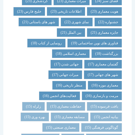
فضای سبز
(24)
میراث معماری
(23)
گردشگری
(23)
هویت معماری
(23)
اطلاعات تاریخی
(23)
خلیج فارس
(23)
جشنواره
(22)
نمای شهری
(22)
شهر های باستانی
(21)
جایزه معماری
(21)
بین الملل
(21)
فناوری های نوین ساختمانی
(19)
رونمایی از کتاب
(18)
بزرگداشت
(18)
معماری اسلامی
(18)
گفتمان معماری
(17)
جهانی شدن
(17)
شهر های جهانی
(17)
میراث جهانی
(17)
معماری موزه
(16)
منظر تاریخی
(16)
مرمت و بازسازی
(16)
فعالیت‌های انجمن
(16)
بافت فرسوده
(15)
حفاظت معماری
(15)
زلزله
(15)
بیانیه انجمن
(15)
مسابقه معماری
(15)
بهره وری
(15)
گوناگونی فرهنگی
(15)
معماری صنعتی
(15)