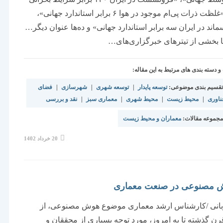
است»، «غلظت ذرات پی‌ام موجود در هوا ۶ برابر استاندارد جهانی»،
ماند در ایران سه برابر استاندارد جهانی» و ده‌ها عنوان دیگر…
نها بخشی از تیترهای خبرگزاری‌های…
دسته بندی های مرتبط به این مقاله:
قسیم بندی موضوعی:
توسعه پایدار
|
توسعه شهری
|
شهرسازی
|
فضای
ناوری
|
محیط زیست
|
محیط شهری
|
معماری سبز
|
نقد و بررسی
جموعه مقالات:
معماران و محیط زیست
نوشته
20 خرداد 1402
منتشر
شده
است:
ش مصنوعی در صنعت معماری
ربانی /کارشناس ارشد معماری موضوع هوش مصنوعی، از
ن گذشته تا به امروز، مورد توجه بسیاری از محققان و