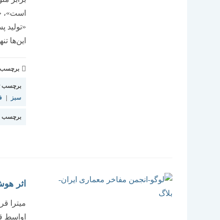
«تولید پس
این‌ها ت
برچسب و 
برچسب ت
سبز
|
ف
برچسب م
اثر هو
میترا ق
اواسط قر