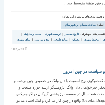
ین رفتن طبقۀ متوسط چه…
دسته بندی های مرتبط به این مقاله:
 اصلی:
مقالات معماری و شهرسازی
قسیم بندی موضوعی:
تاریخ معاصر
|
توسعه شهری
|
سنت و مدرنیته
|
ی
|
محیط شهری
|
مسکن
|
منابع طبیعی
|
نقد و بررسی
|
نمای شهری
نوشته
10 تیر 1402
منتشر
شده
است:
و سیاست در چین امروز
 گفت‏‏‌وگوی نوح اسمیت با دان وانگ در خصوص چین ترجمه و
عفر خیرخواهان دان وانگ، پژوهشگر ارشد حوزه صنعت و
 مدت هفت‌سال در موسسه پژوهشی گیوکال دراگونومیکس
(Gavekal Dragonomics) واقع در چین کار می‌‌‌کرد و اینک استاد مدعو