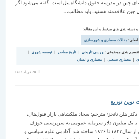
ی چین در مدرسه حقوق دانشگاه ییل است. گفته می‌شود اگر
 چین علاقه‌‌‌مند هستید، باید مطالب…
دسته بندی های مرتبط به این مقاله:
 اصلی:
مقالات معماری و شهرسازی
قسیم بندی موضوعی:
بررسی تاریخی
|
تاریخ معاصر
|
توسعه شهری
|
ی
|
معماری صنعتی
|
معماری و انسان
نوشته
28 خرداد 1402
منتشر
شده
است:
 نوین توزیع
 دکتر هلن تانجز/ مترجم: سجاد ملکشاهی بازار فنول‌هال،
با یک میلیون دلار سرمایه عمومی به سرپرستی جوزف
کوئینسی از سال۱۸۲۳ تا ۱۸۲۶ ساخته شد. آکادمی علوم سیاسی و