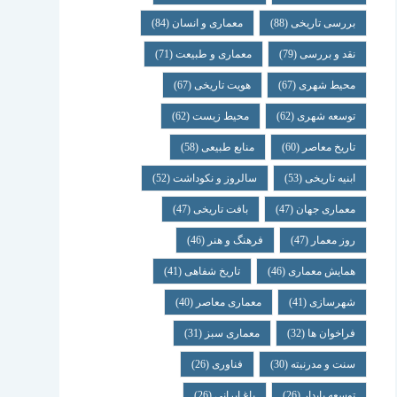
بررسی تاریخی
(88)
معماری و انسان
(84)
نقد و بررسی
(79)
معماری و طبیعت
(71)
محیط شهری
(67)
هویت تاریخی
(67)
توسعه شهری
(62)
محیط زیست
(62)
تاریخ معاصر
(60)
منابع طبیعی
(58)
ابنیه تاریخی
(53)
سالروز و نکوداشت
(52)
معماری جهان
(47)
بافت تاریخی
(47)
روز معمار
(47)
فرهنگ و هنر
(46)
همایش معماری
(46)
تاریخ شفاهی
(41)
شهرسازی
(41)
معماری معاصر
(40)
فراخوان ها
(32)
معماری سبز
(31)
سنت و مدرنیته
(30)
فناوری
(26)
توسعه پایدار
(26)
باغ ایرانی
(26)