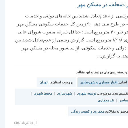
«محله» در مسکن ‏‏‌مهر
می از «عدم‌تعادل شدید بین خانه‏‏‌های دولتی و خدمات
سکونتی» در طرح ملی دهه ۹۰ زمین کل خدمات سکونتی مسکن‌‌‌ مهر
به ازای هر نفر ۴۰ مترمربع است؛ حداقل سرانه مصوب شورای عالی
شهرسازی ۸/ ۸۲ مترمربع است گزارش رسمی از عدم‌تعادل شدید بین
ای دولتی و خدمات سکونتی، از سانسور محله در مسکن مهر
دهد. به گزارش…
دسته بندی های مرتبط به این مقاله:
 اصلی:
اخبار معماری و شهرسازی
برچسب استان‌ها:
تهران
قسیم بندی موضوعی:
توسعه شهری
|
شهرسازی
|
محیط شهری
|
معاصر
|
نقد معماری
جموعه مقالات:
معماری و کیفیت زندگی
نوشته
20 خرداد 1402
منتشر