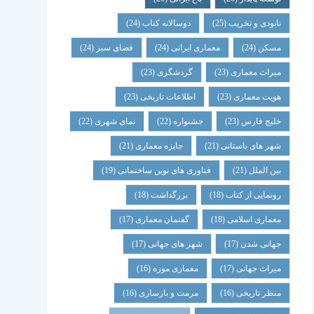
نابودی و تخریب
(25)
دوسالانه کتاب
(24)
مسکن
(24)
معماری ایرانی
(24)
فضای سبز
(24)
میراث معماری
(23)
گردشگری
(23)
هویت معماری
(23)
اطلاعات تاریخی
(23)
خلیج فارس
(23)
جشنواره
(22)
نمای شهری
(22)
شهر های باستانی
(21)
جایزه معماری
(21)
بین الملل
(21)
فناوری های نوین ساختمانی
(19)
رونمایی از کتاب
(18)
بزرگداشت
(18)
معماری اسلامی
(18)
گفتمان معماری
(17)
جهانی شدن
(17)
شهر های جهانی
(17)
میراث جهانی
(17)
معماری موزه
(16)
منظر تاریخی
(16)
مرمت و بازسازی
(16)