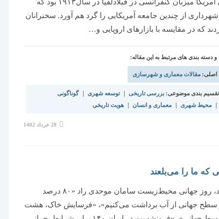
اجتماعی آمریکا میزبان کنفرانسی در فیلادلفیا در سال۱۹۱۳ بود که
هرداری از چندین جامعه آمریکایی را گرد هم آورد. سخنرانان
دند که در مقایسه با بازارهای اروپایی و…
دسته بندی های مرتبط به این مقاله:
 اصلی:
مقالات معماری و شهرسازی
قسیم بندی موضوعی:
بررسی تاریخی
|
توسعه شهری
|
گوناگونی
|
محیط شهری
|
معماری و انسان
|
هویت تاریخی
نوشته
28 خرداد 1402
منتشر
شده
است:
 که ما را می‌بلعند
۱۵ خرداد، روز جهانی محیط‌زیست سامان موحدی راد «۸۰ درصد
ز سطح جهانی از آب برداشت می‌کنیم»، «فرسایش خاک، هشت
برابر متوسط جهانی»، «فرونشست در ایران ۱۴۰ برابر شرایط بحرانی