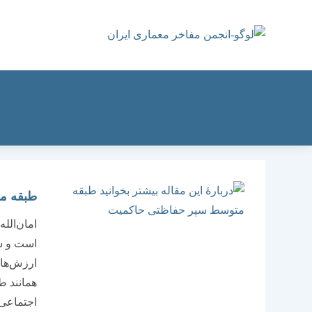
رش
ه
حتوا
طبقه م
امان‌الل
است و ش
ارزش‌های
همانند ط
اجتماعی