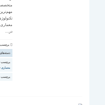
متخصصان 
مهم‌ترین
تکنولوژی
معماری 
در…
برچسب و 
دسته‌های
برچسب ت
معماری ج
برچسب م