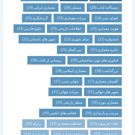
دوسالانه کتاب
(24)
مسکن
(24)
معماری ایرانی
(24)
فضای سبز
(24)
میراث معماری
(23)
گردشگری
(23)
هویت معماری
(23)
اطلاعات تاریخی
(23)
خلیج فارس
(23)
جشنواره
(22)
نمای شهری
(22)
شهر های باستانی
(21)
جایزه معماری
(21)
بین الملل
(21)
فناوری های نوین ساختمانی
(19)
رونمایی از کتاب
(18)
بزرگداشت
(18)
معماری اسلامی
(18)
گفتمان معماری
(17)
جهانی شدن
(17)
شهر های جهانی
(17)
میراث جهانی
(17)
معماری موزه
(16)
منظر تاریخی
(16)
مرمت و بازسازی
(16)
فعالیت‌های انجمن
(16)
بافت فرسوده
(15)
حفاظت معماری
(15)
زلزله
(15)
بیانیه انجمن
(15)
مسابقه معماری
(15)
بهره وری
(15)