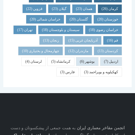
کرمان
(26)
همدان
(23)
گیلان
(23)
قزوین
(22)
خوزستان
(20)
گلستان
(20)
خراسان شمالی
(20)
خراسان رضوی
(18)
سیستان و بلوچستان
(18)
تهران
(17)
قم
(16)
آذربایجان غربی
(15)
زنجان
(13)
کردستان
(13)
مازندران
(12)
چهارمحال و بختیاری
(10)
اردبیل
(7)
بوشهر
(6)
کرمانشاه
(5)
لرستان
(4)
کهکیلویه و بویراحمد
(3)
فارس
(3)
نجمن مفاخر معماری ایران
به همت جمعی از پیشکسوتان و دست