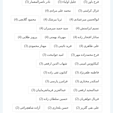
فرخ باور
(5)
جلیل اولیاء
(5)
نادر ناصرالمعمار
(5)
غزال کرامتی
(5)
محمد علی مرادی
(4)
ابوالحسن میرعمادی
(4)
ثریا بیرشک
(4)
محمود گلابچی
(4)
نسیم ایرانمنش
(4)
سید حمید میرمیران
(4)
ساناز افتخار زاده
(4)
مهرداد بهمنی
(4)
پرویز طلایی
(4)
علی طاهری
(4)
فرید نائینی
(3)
مهناز محمودی
(3)
فرخ محمدزاده مهر
(3)
امید جوانبخت
(3)
کیکاووس امینی
(3)
شهاب الدین ارفعی
(3)
فاطمه ظفرنژاد
(3)
کتایون تقی زاده
(3)
اسكندر مختاری
(3)
فرامرز پارسی
(3)
عبدالمجید ارفعی
(3)
عبدالعزیز فرمانفرماییان
(3)
فریال جواهریان
(2)
حسین سلطان زاده
(2)
علی نقی گلریز
(2)
حسن بلخاری
(2)
آزاده شاهچراغی
(2)