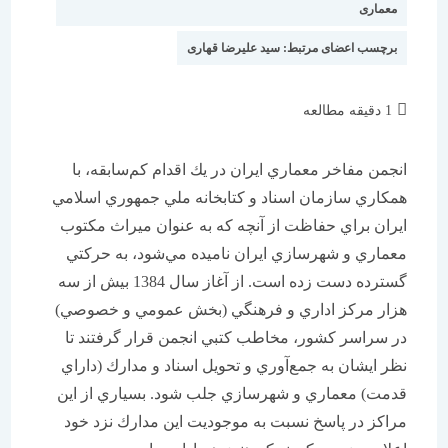
معماری
برچسب اعضای مرتبط:
سید علیرضا قهاری
زمان
1 دقیقه مطالعه
مطالعه:
انجمن مفاخر معماري ايران در يك اقدام كم‌سابقه، با
همكاري سازمان اسناد و كتابخانه ملي جمهوري اسلامي
ايران براي حفاظت از آنچه كه به عنوان ميراث مكتوب
معماري و شهرسازي ايران ناميده مي‌شود، به حركتي
گسترده دست زده است. از آغاز سال 1384 بيش از سه
هزار مركز اداري و فرهنگي (بخش عمومي و خصوصي)
در سراسر كشور، مخاطب كتبي انجمن قرار گرفتند تا
نظر ايشان به جمع‌آوري و تحويل اسناد و مدارك (داراي
قدمت) معماري و شهرسازي جلب شود. بسياري از اين
مراكز در پاسخ نسبت به موجوديت اين مدارك نزد خود