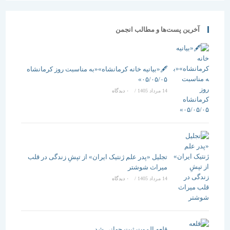
های تکراری
غربی
خودداری کنند
آخرین پست‌ها و مطالب انجمن
معماری ایران
وضعیت
مطلوبی ندارد
🖋️«بیانیه خانه کرمانشاه»«به مناسبت روز کرمانشاه
۰۵/۰۵/۰۵»
14 مرداد 1405
/
۰ دیدگاه
تجلیل «پدر علم ژنتیک ایران» از تپشِ زندگی در قلب
میراث شوشتر
14 مرداد 1405
/
۰ دیدگاه
قلعه الموت ثبت جهانی شد