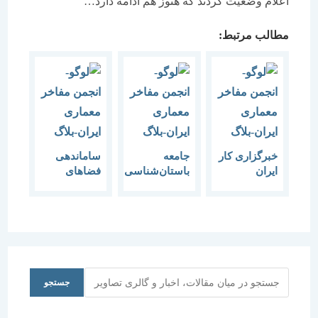
اعلام وضعيت كردند كه هنوز هم ادامه دارد…
مطالب مرتبط:
خبرگزاری کار
جامعه
ساماندهی
ایران
باستان‌شناسی
فضاهای
بزرگداشت
ایران شیوه
شهری برای
روز معمار و
ساماندهی
معلولان
هفته معماری
طاق‌بستان را
عضو انجمن
تأیید نکرد
مفاخر
معماری
ایران:
جستجو
جستجو
معماران، از
ارائه طرح