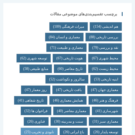
برچسب تقسیم‌بندی‌های موضوعی مقالات
هم اندیشی
(154)
میراث فرهنگی
(109)
بررسی تاریخی
(88)
معماری و انسان
(84)
نقد و بررسی
(79)
معماری و طبیعت
(71)
محیط شهری
(67)
هویت تاریخی
(67)
توسعه شهری
(62)
محیط زیست
(62)
تاریخ معاصر
(60)
منابع طبیعی
(58)
ابنیه تاریخی
(53)
سالروز و نکوداشت
(52)
معماری جهان
(47)
بافت تاریخی
(47)
روز معمار
(47)
فرهنگ و هنر
(46)
همایش معماری
(46)
تاریخ شفاهی
(41)
شهرسازی
(41)
معماری معاصر
(40)
فراخوان ها
(32)
معماری سبز
(31)
سنت و مدرنیته
(30)
فناوری
(26)
توسعه پایدار
(26)
باغ ایرانی
(26)
نابودی و تخریب
(25)