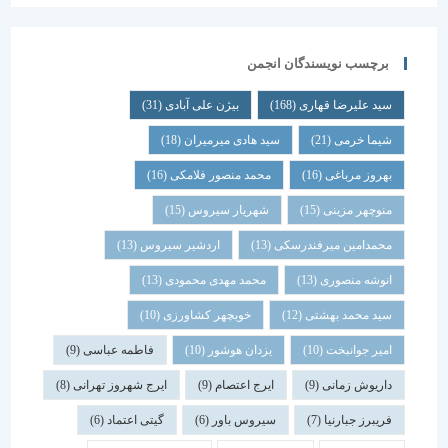
برچسب نویسندگان انجمن
سید علیرضا قهاری
(168)
بیژن علی آبادی
(31)
شیما خرمی
(21)
سید هادی میرمیران
(18)
بهروز مرباغی
(16)
محمد منصور فلامکی
(16)
منوچهر مزینی
(15)
شهریار سیروس
(15)
محمدامین میرفندرسکی
(13)
اردشیر سیروس
(13)
انوشه منصوری
(13)
محمد مهدی محمودی
(13)
سید محمد بهشتی
(12)
خوبچهر کشاورزی
(10)
امیر جوانبخت
(10)
یزدان هوشور
(10)
فاطمه عباسی
(9)
داریوش زمانی
(9)
ایرج اعتصام
(9)
ایرج شهروز تهرانی
(8)
فریبرز جبارنیا
(7)
سیروس باور
(6)
گیتی اعتماد
(6)