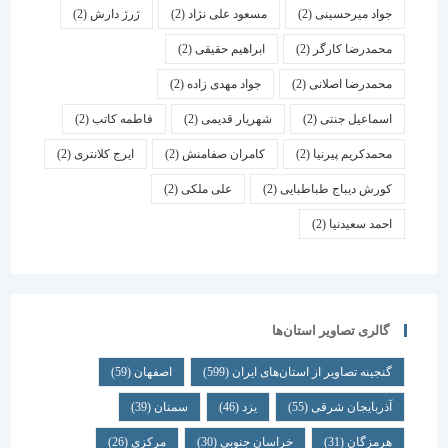
جواد میرحسینی
(2)
مسعود علی نژاد
(2)
ژرژ دارش
(2)
محمدرضا کارگر
(2)
ابراهیم حقیقی
(2)
محمدرضا اصلانی
(2)
جواد مهدی زاده
(2)
اسماعیل جنتی
(2)
شهریار قدیمی
(2)
فاطمه کاتب
(2)
محمدکریم پیرنیا
(2)
کامران صفامنش
(2)
ایرج کلانتری
(2)
کورش دیباج طباطبایی
(2)
علی ملکی
(2)
احمد سعیدنیا
(2)
گالری تصاویر استان‌ها
گنجینه تصاویر از استان‌های ایران
(599)
اصفهان
(59)
آذربایجان شرقی
(55)
یزد
(46)
سمنان
(39)
هرمزگان
(31)
خراسان جنوبی
(30)
مرکزی
(26)