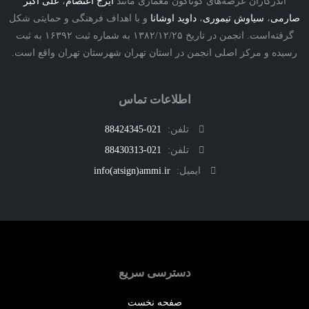
درکاران عرصه‌های گوناگون معماری مانند
ایرج اعتصام
،
علی اکبر
ی
،
سیاوش تیموری
،
داوید اوشانا
و با اهداف فرهنگی و حمایتی شکل
گرفته‌است. انجمن در تاریخ ۱۳۸۲/۱۲/۲۵ به شماره ثبت ۱۶۳۹۲ به ثبت
ه و مرکز اصلی انجمن در استان تهران شهرستان تهران واقع است.
اطلاعات تماس
تلفن:
021-88424345
تلفن:
021-88430313
ایمیل:
info(atsign)ammi.ir
دسترسی سریع
صفحه نخست