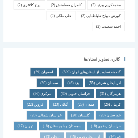
محمدکریم پیرنیا
(2)
کامران صفامنش
(2)
ایرج کلانتری
(2)
کورش دیباج طباطبایی
(2)
علی ملکی
(2)
احمد سعیدنیا
(2)
گالری تصاویر استان‌ها
گنجینه تصاویر از استان‌های ایران
(599)
اصفهان
(59)
آذربایجان شرقی
(55)
یزد
(46)
سمنان
(39)
هرمزگان
(31)
خراسان جنوبی
(30)
مرکزی
(26)
کرمان
(26)
همدان
(23)
گیلان
(23)
قزوین
(22)
خوزستان
(20)
گلستان
(20)
خراسان شمالی
(20)
خراسان رضوی
(18)
سیستان و بلوچستان
(18)
تهران
(17)
قم
(16)
آذربایجان غربی
(15)
زنجان
(13)