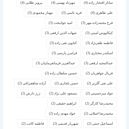
ساناز افتخار زاده
(4)
مهرداد بهمنی
(4)
پرویز طلایی
(4)
علی طاهری
(4)
فرید نائینی
(3)
مهناز محمودی
(3)
فرخ محمدزاده مهر
(3)
امید جوانبخت
(3)
کیکاووس امینی
(3)
شهاب الدین ارفعی
(3)
فاطمه ظفرنژاد
(3)
کتایون تقی زاده
(3)
اسكندر مختاری
(3)
فرامرز پارسی
(3)
عبدالمجید ارفعی
(3)
عبدالعزیز فرمانفرماییان
(3)
فریال جواهریان
(2)
حسین سلطان زاده
(2)
علی نقی گلریز
(2)
حسن بلخاری
(2)
آزاده شاهچراغی
(2)
جواد میرحسینی
(2)
مسعود علی نژاد
(2)
ژرژ دارش
(2)
محمدرضا کارگر
(2)
ابراهیم حقیقی
(2)
محمدرضا اصلانی
(2)
جواد مهدی زاده
(2)
اسماعیل جنتی
(2)
شهریار قدیمی
(2)
فاطمه کاتب
(2)