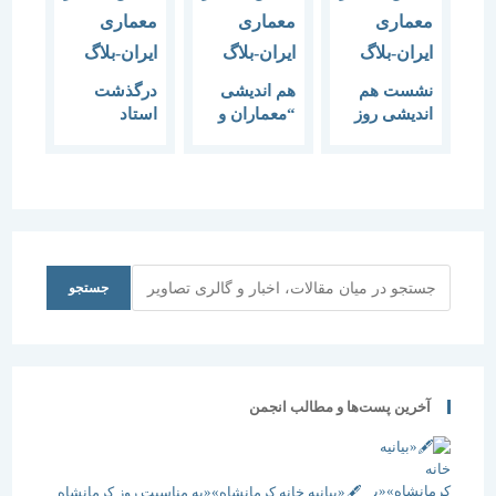
نشست هم
هم اندیشی
درگذشت
اندیشی روز
“معماران و
استاد
گفتمان
مسئولیت
محمدامین
معماری با یاد
های
میرفندرسکی
استاد دکتر
اجتماعی”
محمد امین
میرفندرسکی
جستجو
جستجو
آخرین پست‌ها و مطالب انجمن
🖋️«بیانیه خانه کرمانشاه»«به مناسبت روز کرمانشاه