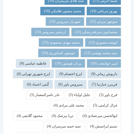
شیما خرمی
(21)
سید هادی میرمیران
(18)
بهروز مرباغی
(16)
محمد منصور فلامکی
(16)
منوچهر مزینی
(15)
شهریار سیروس
(15)
محمدامین میرفندرسکی
(13)
اردشیر سیروس
(13)
انوشه منصوری
(13)
محمد مهدی محمودی
(13)
سید محمد بهشتی
(12)
خوبچهر کشاورزی
(10)
امیر جوانبخت
(10)
یزدان هوشور
(10)
فاطمه عباسی
(9)
داریوش زمانی
(9)
ایرج اعتصام
(9)
ایرج شهروز تهرانی
(8)
فریبرز جبارنیا
(7)
سیروس باور
(6)
گیتی اعتماد
(6)
فرخ باور
(5)
جلیل اولیاء
(5)
نادر ناصرالمعمار
(5)
غزال کرامتی
(5)
محمد علی مرادی
(4)
ابوالحسن میرعمادی
(4)
ثریا بیرشک
(4)
محمود گلابچی
(4)
نسیم ایرانمنش
(4)
سید حمید میرمیران
(4)