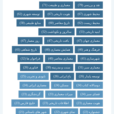
نقد و بررسی
(79)
معماری و طبیعت
(71)
محیط شهری
(67)
هویت تاریخی
(67)
توسعه شهری
(62)
محیط زیست
(62)
تاریخ معاصر
(60)
منابع طبیعی
(58)
ابنیه تاریخی
(53)
سالروز و نکوداشت
(52)
معماری جهان
(47)
بافت تاریخی
(47)
روز معمار
(47)
فرهنگ و هنر
(46)
همایش معماری
(46)
تاریخ شفاهی
(41)
شهرسازی
(41)
معماری معاصر
(40)
فراخوان ها
(32)
معماری سبز
(31)
سنت و مدرنیته
(30)
فناوری
(26)
توسعه پایدار
(26)
باغ ایرانی
(26)
نابودی و تخریب
(25)
دوسالانه کتاب
(24)
مسکن
(24)
معماری ایرانی
(24)
فضای سبز
(24)
میراث معماری
(23)
گردشگری
(23)
هویت معماری
(23)
اطلاعات تاریخی
(23)
خلیج فارس
(23)
جشنواره
(22)
نمای شهری
(22)
شهر های باستانی
(21)