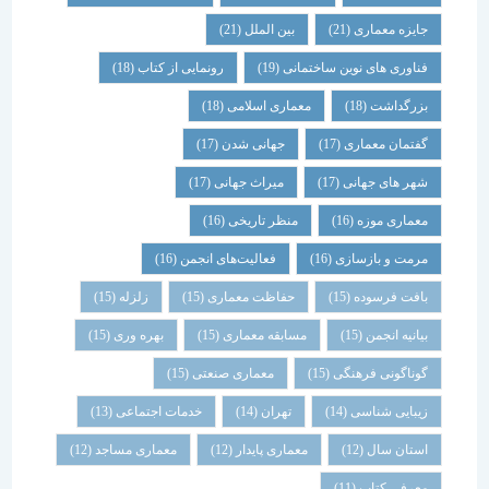
جایزه معماری
(21)
بین الملل
(21)
فناوری های نوین ساختمانی
(19)
رونمایی از کتاب
(18)
بزرگداشت
(18)
معماری اسلامی
(18)
گفتمان معماری
(17)
جهانی شدن
(17)
شهر های جهانی
(17)
میراث جهانی
(17)
معماری موزه
(16)
منظر تاریخی
(16)
مرمت و بازسازی
(16)
فعالیت‌های انجمن
(16)
بافت فرسوده
(15)
حفاظت معماری
(15)
زلزله
(15)
بیانیه انجمن
(15)
مسابقه معماری
(15)
بهره وری
(15)
گوناگونی فرهنگی
(15)
معماری صنعتی
(15)
زیبایی شناسی
(14)
تهران
(14)
خدمات اجتماعی
(13)
استان سال
(12)
معماری پایدار
(12)
معماری مساجد
(12)
معرفی کتاب
(11)