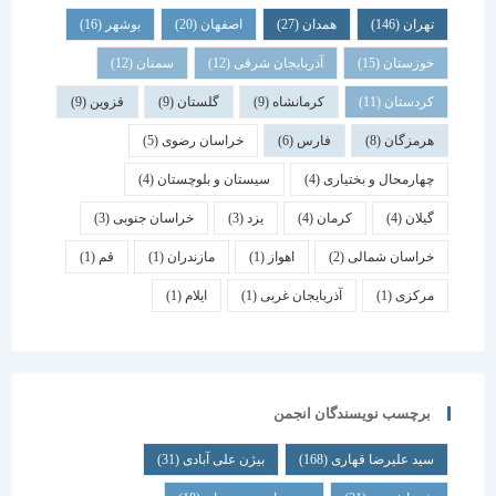
تهران
(146)
همدان
(27)
اصفهان
(20)
بوشهر
(16)
خوزستان
(15)
آذربایجان شرقی
(12)
سمنان
(12)
کردستان
(11)
کرمانشاه
(9)
گلستان
(9)
قزوین
(9)
هرمزگان
(8)
فارس
(6)
خراسان رضوی
(5)
چهارمحال و بختیاری
(4)
سیستان و بلوچستان
(4)
گیلان
(4)
کرمان
(4)
یزد
(3)
خراسان جنوبی
(3)
خراسان شمالی
(2)
اهواز
(1)
مازندران
(1)
قم
(1)
مرکزی
(1)
آذربایجان غربی
(1)
ایلام
(1)
برچسب نویسندگان انجمن
سید علیرضا قهاری
(168)
بیژن علی آبادی
(31)