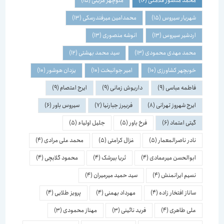
محمد منصور فلامکی
(16)
منوچهر مزینی
(15)
شهریار سیروس
(15)
محمدامین میرفندرسکی
(13)
اردشیر سیروس
(13)
انوشه منصوری
(13)
محمد مهدی محمودی
(13)
سید محمد بهشتی
(12)
خوبچهر کشاورزی
(10)
امیر جوانبخت
(10)
یزدان هوشور
(10)
فاطمه عباسی
(9)
داریوش زمانی
(9)
ایرج اعتصام
(9)
ایرج شهروز تهرانی
(8)
فریبرز جبارنیا
(7)
سیروس باور
(6)
گیتی اعتماد
(6)
فرخ باور
(5)
جلیل اولیاء
(5)
نادر ناصرالمعمار
(5)
غزال کرامتی
(5)
محمد علی مرادی
(4)
ابوالحسن میرعمادی
(4)
ثریا بیرشک
(4)
محمود گلابچی
(4)
نسیم ایرانمنش
(4)
سید حمید میرمیران
(4)
ساناز افتخار زاده
(4)
مهرداد بهمنی
(4)
پرویز طلایی
(4)
علی طاهری
(4)
فرید نائینی
(3)
مهناز محمودی
(3)