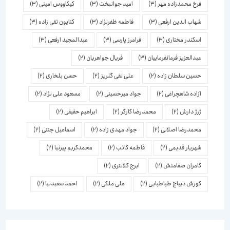
فرخ محمدزاده مهر
(3)
امید جوانبخت
(3)
کیکاووس امینی
(3)
شهاب الدین ارفعی
(3)
فاطمه ظفرنژاد
(3)
کتایون تقی زاده
(3)
اسكندر مختاری
(3)
فرامرز پارسی
(3)
عبدالمجید ارفعی
(3)
عبدالعزیز فرمانفرماییان
(3)
فریال جواهریان
(2)
حسین سلطان زاده
(2)
علی نقی گلریز
(2)
حسن بلخاری
(2)
آزاده شاهچراغی
(2)
جواد میرحسینی
(2)
مسعود علی نژاد
(2)
ژرژ دارش
(2)
محمدرضا کارگر
(2)
ابراهیم حقیقی
(2)
محمدرضا اصلانی
(2)
جواد مهدی زاده
(2)
اسماعیل جنتی
(2)
شهریار قدیمی
(2)
فاطمه کاتب
(2)
محمدکریم پیرنیا
(2)
کامران صفامنش
(2)
ایرج کلانتری
(2)
کورش دیباج طباطبایی
(2)
علی ملکی
(2)
احمد سعیدنیا
(2)