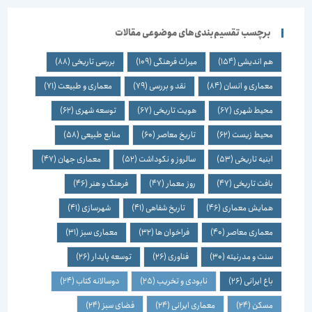
برچسب تقسیم‌بندی‌های موضوعی مقالات
هم اندیشی
(154)
میراث فرهنگی
(109)
بررسی تاریخی
(88)
معماری و انسان
(84)
نقد و بررسی
(79)
معماری و طبیعت
(71)
محیط شهری
(67)
هویت تاریخی
(67)
توسعه شهری
(62)
محیط زیست
(62)
تاریخ معاصر
(60)
منابع طبیعی
(58)
ابنیه تاریخی
(53)
سالروز و نکوداشت
(52)
معماری جهان
(47)
بافت تاریخی
(47)
روز معمار
(47)
فرهنگ و هنر
(46)
همایش معماری
(46)
تاریخ شفاهی
(41)
شهرسازی
(41)
معماری معاصر
(40)
فراخوان ها
(32)
معماری سبز
(31)
سنت و مدرنیته
(30)
فناوری
(26)
توسعه پایدار
(26)
باغ ایرانی
(26)
نابودی و تخریب
(25)
دوسالانه کتاب
(24)
مسکن
(24)
معماری ایرانی
(24)
فضای سبز
(24)