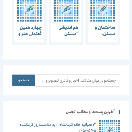
ساختمان و
هم اندیشی
چهاردهمین
مسکن،
“مسکن
گفتمان هنر و
اساس محور
همساز با
معماری
اقتصادی در
توسعه پایدار”
“توسعه
توسعه‌ی
پایدار و
پایدار
صنعت
ساختمان”
جستجو
جستجو
آخرین پست‌ها و مطالب انجمن
🖋️«بیانیه خانه کرمانشاه»«به مناسبت روز کرمانشاه
۰۵/۰۵/۰۵»