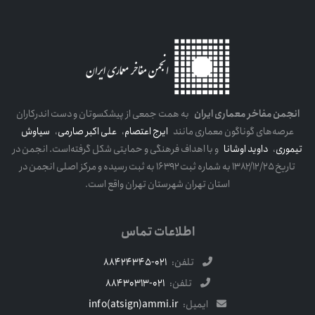
انجمن مفاخر معماری ایران
به همت جمعی از پیشکسوتان و دست اندرکاران
عرصه‌های گوناگون معماری مانند
ایرج اعتصام
،
علی اکبر صارمی
،
سیاوش
تیموری
،
داوید اوشانا
و با اهداف فرهنگی و حمایتی شکل گرفته‌است. انجمن در
تاریخ ۱۳۸۲/۱۲/۲۵ به شماره ثبت ۱۶۳۹۲ به ثبت رسیده و مرکز اصلی انجمن در
استان تهران شهرستان تهران واقع است.
اطلاعات تماس
تلفن:
021-88424345
تلفن:
021-88430313
ایمیل:
info(atsign)ammi.ir