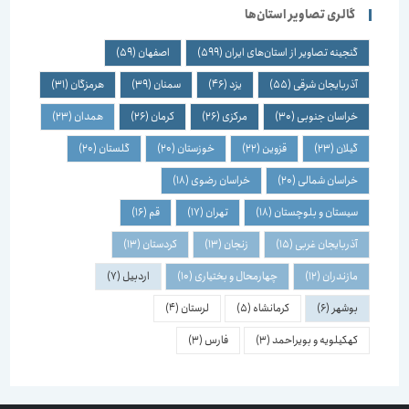
گالری تصاویر استان‌ها
گنجینه تصاویر از استان‌های ایران
(599)
اصفهان
(59)
آذربایجان شرقی
(55)
یزد
(46)
سمنان
(39)
هرمزگان
(31)
خراسان جنوبی
(30)
مرکزی
(26)
کرمان
(26)
همدان
(23)
گیلان
(23)
قزوین
(22)
خوزستان
(20)
گلستان
(20)
خراسان شمالی
(20)
خراسان رضوی
(18)
سیستان و بلوچستان
(18)
تهران
(17)
قم
(16)
آذربایجان غربی
(15)
زنجان
(13)
کردستان
(13)
مازندران
(12)
چهارمحال و بختیاری
(10)
اردبیل
(7)
بوشهر
(6)
کرمانشاه
(5)
لرستان
(4)
کهکیلویه و بویراحمد
(3)
فارس
(3)