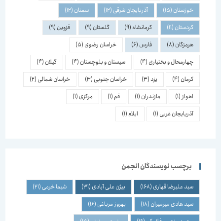
خوزستان
(15)
آذربایجان شرقی
(12)
سمنان
(12)
کردستان
(11)
کرمانشاه
(9)
گلستان
(9)
قزوین
(9)
هرمزگان
(8)
فارس
(6)
خراسان رضوی
(5)
چهارمحال و بختیاری
(4)
سیستان و بلوچستان
(4)
گیلان
(4)
کرمان
(4)
یزد
(3)
خراسان جنوبی
(3)
خراسان شمالی
(2)
اهواز
(1)
مازندران
(1)
قم
(1)
مرکزی
(1)
آذربایجان غربی
(1)
ایلام
(1)
برچسب نویسندگان انجمن
سید علیرضا قهاری
(168)
بیژن علی آبادی
(31)
شیما خرمی
(21)
سید هادی میرمیران
(18)
بهروز مرباغی
(16)