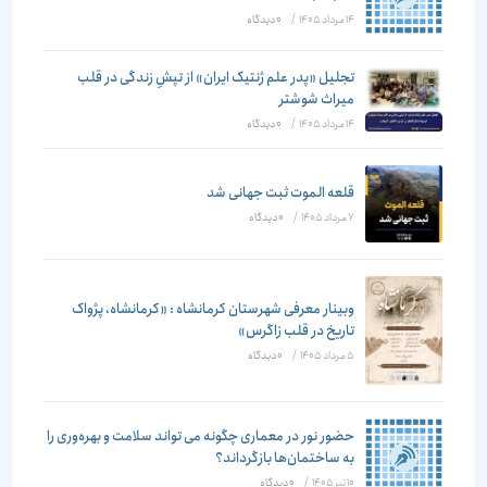
14 مرداد 1405
/
۰ دیدگاه
تجلیل «پدر علم ژنتیک ایران» از تپشِ زندگی در قلب
میراث شوشتر
14 مرداد 1405
/
۰ دیدگاه
قلعه الموت ثبت جهانی شد
7 مرداد 1405
/
۰ دیدگاه
وبینار معرفی شهرستان کرمانشاه : «کرمانشاه، پژواک
تاریخ در قلب زاگرس»
5 مرداد 1405
/
۰ دیدگاه
حضور نور در معماری چگونه می تواند سلامت و بهره‌وری را
به ساختمان‌ها بازگرداند؟
10 تیر 1405
/
۰ دیدگاه