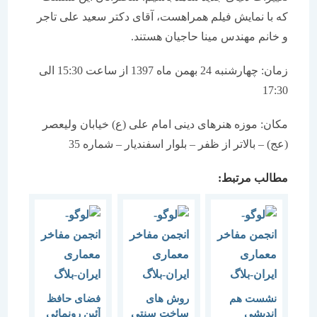
که با نمایش فیلم همراهست، آقای دکتر سعید علی تاجر
و خانم مهندس مینا حاجیان هستند.
زمان: چهارشنبه 24 بهمن ماه 1397 از ساعت 15:30 الی
17:30
مکان: موزه هنرهای دینی امام علی (ع) خیابان ولیعصر
(عج) – بالاتر از ظفر – بلوار اسفندیار – شماره 35
مطالب مرتبط:
نشست هم
روش های
فضای حافظ
اندیشی
ساخت سنتی
آئین رونمائی