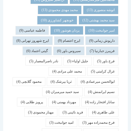
انوشه منصوری
(13)
محمد مهدی محمودی
(13)
سید محمد بهشتی
(12)
خوبچهر کشاورزی
(10)
امیر جوانبخت
(10)
یزدان هوشور
(10)
فاطمه عباسی
(9)
داریوش زمانی
(9)
ایرج اعتصام
(9)
ایرج شهروز تهرانی
(8)
فریبرز جبارنیا
(7)
سیروس باور
(6)
گیتی اعتماد
(6)
فرخ باور
(5)
جلیل اولیاء
(5)
نادر ناصرالمعمار
(5)
غزال کرامتی
(5)
محمد علی مرادی
(4)
ابوالحسن میرعمادی
(4)
ثریا بیرشک
(4)
محمود گلابچی
(4)
نسیم ایرانمنش
(4)
سید حمید میرمیران
(4)
ساناز افتخار زاده
(4)
مهرداد بهمنی
(4)
پرویز طلایی
(4)
علی طاهری
(4)
فرید نائینی
(3)
مهناز محمودی
(3)
فرخ محمدزاده مهر
(3)
امید جوانبخت
(3)