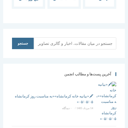
“روش های
آفت بخش
کتاب
پیشرفته
مسکن است
معماری
خاک”
جستجو
جستجو
آخرین پست‌ها و مطالب انجمن
🖋️«بیانیه خانه کرمانشاه»«به مناسبت روز کرمانشاه
۰۵/۰۵/۰۵»
14 مرداد 1405
/
۰ دیدگاه