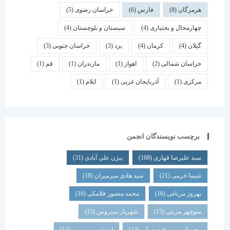
هرمزگان
(8)
فارس
(6)
خراسان رضوی
(5)
چهارمحال و بختیاری
(4)
سیستان و بلوچستان
(4)
گیلان
(4)
کرمان
(4)
یزد
(3)
خراسان جنوبی
(3)
خراسان شمالی
(2)
اهواز
(1)
مازندران
(1)
قم
(1)
مرکزی
(1)
آذربایجان غربی
(1)
ایلام
(1)
برچسب نویسندگان انجمن
سید علیرضا قهاری
(168)
بیژن علی آبادی
(31)
شیما خرمی
(21)
سید هادی میرمیران
(18)
بهروز مرباغی
(16)
محمد منصور فلامکی
(16)
منوچهر مزینی
(15)
شهریار سیروس
(15)
محمدامین میرفندرسکی
(13)
اردشیر سیروس
(13)