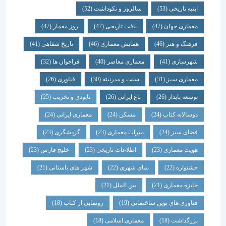
ابنیه تاریخی
(53)
سالروز و نکوداشت
(52)
معماری جهان
(47)
بافت تاریخی
(47)
روز معمار
(47)
فرهنگ و هنر
(46)
همایش معماری
(46)
تاریخ شفاهی
(41)
شهرسازی
(41)
معماری معاصر
(40)
فراخوان ها
(32)
معماری سبز
(31)
سنت و مدرنیته
(30)
فناوری
(26)
توسعه پایدار
(26)
باغ ایرانی
(26)
نابودی و تخریب
(25)
دوسالانه کتاب
(24)
مسکن
(24)
معماری ایرانی
(24)
فضای سبز
(24)
میراث معماری
(23)
گردشگری
(23)
هویت معماری
(23)
اطلاعات تاریخی
(23)
خلیج فارس
(23)
جشنواره
(22)
نمای شهری
(22)
شهر های باستانی
(21)
جایزه معماری
(21)
بین الملل
(21)
فناوری های نوین ساختمانی
(19)
رونمایی از کتاب
(18)
بزرگداشت
(18)
معماری اسلامی
(18)