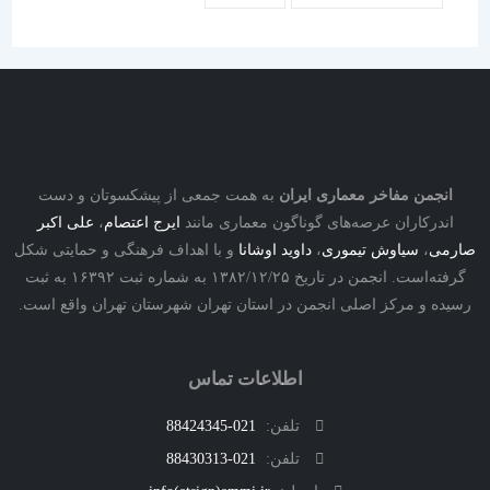
نجمن مفاخر معماری ایران
به همت جمعی از پیشکسوتان و دست
درکاران عرصه‌های گوناگون معماری مانند
ایرج اعتصام
،
علی اکبر
ی
،
سیاوش تیموری
،
داوید اوشانا
و با اهداف فرهنگی و حمایتی شکل
گرفته‌است. انجمن در تاریخ ۱۳۸۲/۱۲/۲۵ به شماره ثبت ۱۶۳۹۲ به ثبت
ه و مرکز اصلی انجمن در استان تهران شهرستان تهران واقع است.
اطلاعات تماس
تلفن:
021-88424345
تلفن:
021-88430313