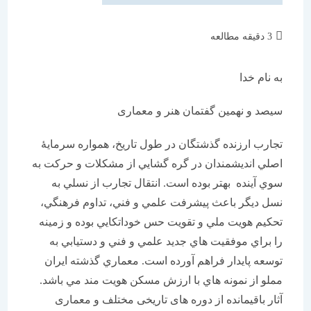
زمان
3 دقیقه مطالعه
مطالعه:
به نام خدا
سیصد و نهمین گفتمان هنر و معماری
تجارب ارزنده گذشتگان در طول تاريخ، همواره سرمايۀ
اصلي انديشمندان در گره گشايي از مشكلات و حركت به
سوي آينده بهتر بوده است. انتقال تجارب از نسلي به
نسل ديگر باعث پيشرفت علمي و فني، تداوم فرهنگي،
تحكيم هويت ملي و تقويت حس خوداتكايي بوده و زمينه
را براي موفقيت هاي جديد علمي و فني و دستيابي به
توسعه پايدار فراهم آورده است. معماري گذشته ايران
مملو از نمونه هاي با ارزش مسکن هویت مند مي باشد.
آثار باقیمانده از دوره های تاریخی مختلف و معماری