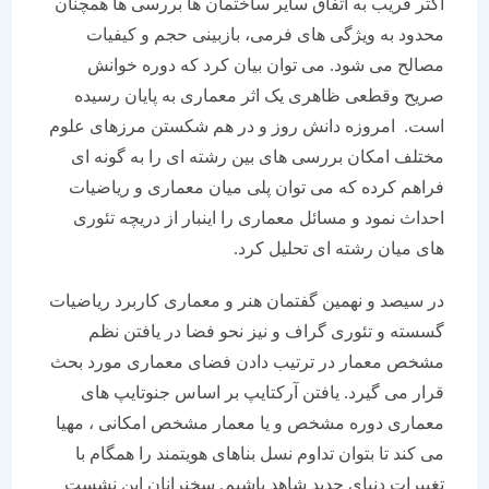
اکثر قریب به اتفاق سایر ساختمان ها بررسی ها همچنان
محدود به ویژگی های فرمی، بازبینی حجم و کیفیات
مصالح می شود. می توان بیان کرد که دوره خوانش
صریح وقطعی ظاهری یک اثر معماری به پایان رسیده
است. امروزه دانش روز و در هم شکستن مرزهای علوم
مختلف امکان بررسی های بین رشته ای را به گونه ای
فراهم کرده که می توان پلی میان معماری و ریاضیات
احداث نمود و مسائل معماری را اینبار از دریچه تئوری
های میان رشته ای تحلیل کرد.
در سیصد و نهمین گفتمان هنر و معماری کاربرد ریاضیات
گسسته و تئوری گراف و نیز نحو فضا در یافتن نظم
مشخص معمار در ترتیب دادن فضای معماری مورد بحث
قرار می گیرد. یافتن آرکتایپ بر اساس جنوتایپ های
معماری دوره مشخص و یا معمار مشخص امکانی ، مهیا
می کند تا بتوان تداوم نسل بناهای هویتمند را همگام با
تغییرات دنیای جدید شاهد باشیم. سخنرانان این نشست