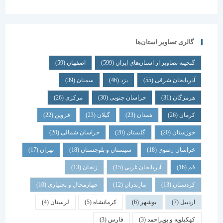
گالری تصاویر استان‌ها
گنجینه تصاویر از استان‌های ایران
(599)
اصفهان
(59)
آذربایجان شرقی
(55)
یزد
(46)
سمنان
(39)
هرمزگان
(31)
خراسان جنوبی
(30)
مرکزی
(26)
کرمان
(26)
همدان
(23)
گیلان
(23)
قزوین
(22)
خوزستان
(20)
گلستان
(20)
خراسان شمالی
(20)
خراسان رضوی
(18)
سیستان و بلوچستان
(18)
تهران
(17)
قم
(16)
آذربایجان غربی
(15)
زنجان
(13)
کردستان
(13)
مازندران
(12)
چهارمحال و بختیاری
(10)
اردبیل
(7)
بوشهر
(6)
کرمانشاه
(5)
لرستان
(4)
کهکیلویه و بویراحمد
(3)
فارس
(3)