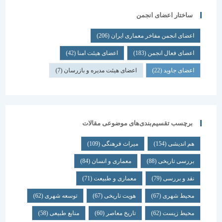
ساختار اعضای انجمن
اعضای انجمن مفاخر معماری ایران
(206)
اعضای فعال انجمن
(183)
اعضای هیئت امنا
(42)
اعضای جاوید
(22)
اعضای هیئت مدیره و بازرسان
(7)
برچسب تقسیم‌بندی‌های موضوعی مقالات
هم اندیشی
(154)
میراث فرهنگی
(109)
بررسی تاریخی
(88)
معماری و انسان
(84)
نقد و بررسی
(79)
معماری و طبیعت
(71)
محیط شهری
(67)
هویت تاریخی
(67)
توسعه شهری
(62)
محیط زیست
(62)
تاریخ معاصر
(60)
منابع طبیعی
(58)