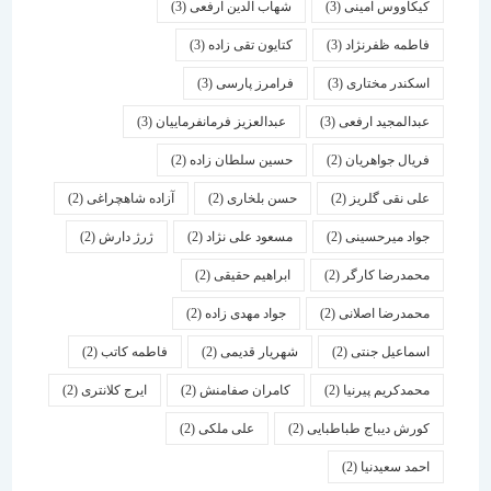
کیکاووس امینی
(3)
شهاب الدین ارفعی
(3)
فاطمه ظفرنژاد
(3)
کتایون تقی زاده
(3)
اسكندر مختاری
(3)
فرامرز پارسی
(3)
عبدالمجید ارفعی
(3)
عبدالعزیز فرمانفرماییان
(3)
فریال جواهریان
(2)
حسین سلطان زاده
(2)
علی نقی گلریز
(2)
حسن بلخاری
(2)
آزاده شاهچراغی
(2)
جواد میرحسینی
(2)
مسعود علی نژاد
(2)
ژرژ دارش
(2)
محمدرضا کارگر
(2)
ابراهیم حقیقی
(2)
محمدرضا اصلانی
(2)
جواد مهدی زاده
(2)
اسماعیل جنتی
(2)
شهریار قدیمی
(2)
فاطمه کاتب
(2)
محمدکریم پیرنیا
(2)
کامران صفامنش
(2)
ایرج کلانتری
(2)
کورش دیباج طباطبایی
(2)
علی ملکی
(2)
احمد سعیدنیا
(2)