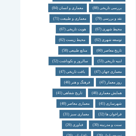
بررسی تاریخی
(88)
معماری و انسان
(84)
نقد و بررسی
(79)
معماری و طبیعت
(71)
محیط شهری
(67)
هویت تاریخی
(67)
توسعه شهری
(62)
محیط زیست
(62)
تاریخ معاصر
(60)
منابع طبیعی
(58)
ابنیه تاریخی
(53)
سالروز و نکوداشت
(52)
معماری جهان
(47)
بافت تاریخی
(47)
روز معمار
(47)
فرهنگ و هنر
(46)
همایش معماری
(46)
تاریخ شفاهی
(41)
شهرسازی
(41)
معماری معاصر
(40)
فراخوان ها
(32)
معماری سبز
(31)
سنت و مدرنیته
(30)
فناوری
(26)
توسعه پایدار
(26)
باغ ایرانی
(26)