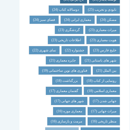
نابودی و تخریب
(25)
دوسالانه کتاب
(24)
مسکن
(24)
معماری ایرانی
(24)
فضای سبز
(24)
میراث معماری
(23)
گردشگری
(23)
هویت معماری
(23)
اطلاعات تاریخی
(23)
خلیج فارس
(23)
جشنواره
(22)
نمای شهری
(22)
شهر های باستانی
(21)
جایزه معماری
(21)
بین الملل
(21)
فناوری های نوین ساختمانی
(19)
رونمایی از کتاب
(18)
بزرگداشت
(18)
معماری اسلامی
(18)
گفتمان معماری
(17)
جهانی شدن
(17)
شهر های جهانی
(17)
میراث جهانی
(17)
معماری موزه
(16)
منظر تاریخی
(16)
مرمت و بازسازی
(16)