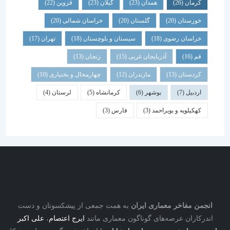
کرمان
(26)
همدان
(23)
گیلان
(23)
قزوین
(22)
خوزستان
(20)
گلستان
(20)
خراسان شمالی
(20)
خراسان رضوی
(18)
سیستان و بلوچستان
(18)
تهران
(17)
قم
(16)
آذربایجان غربی
(15)
زنجان
(13)
کردستان
(13)
مازندران
(12)
چهارمحال و بختیاری
(10)
اردبیل
(7)
بوشهر
(6)
کرمانشاه
(5)
لرستان
(4)
کهکیلویه و بویراحمد
(3)
فارس
(3)
نجمن مفاخر معماری ایران
به همت جمعی از پیشکسوتان و دست
درکاران عرصه‌های گوناگون معماری مانند
ایرج اعتصام
،
علی اکبر