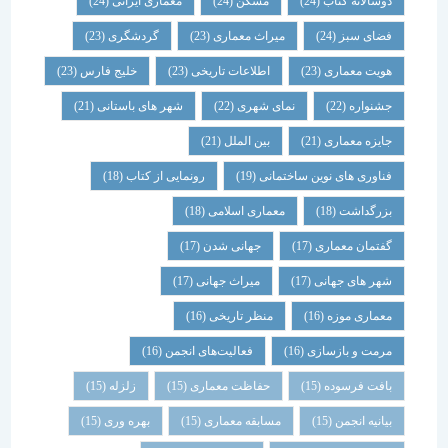
دوسالانه کتاب
(24)
مسکن
(24)
معماری ایرانی
(24)
فضای سبز
(24)
میراث معماری
(23)
گردشگری
(23)
هویت معماری
(23)
اطلاعات تاریخی
(23)
خلیج فارس
(23)
جشنواره
(22)
نمای شهری
(22)
شهر های باستانی
(21)
جایزه معماری
(21)
بین الملل
(21)
فناوری های نوین ساختمانی
(19)
رونمایی از کتاب
(18)
بزرگداشت
(18)
معماری اسلامی
(18)
گفتمان معماری
(17)
جهانی شدن
(17)
شهر های جهانی
(17)
میراث جهانی
(17)
معماری موزه
(16)
منظر تاریخی
(16)
مرمت و بازسازی
(16)
فعالیت‌های انجمن
(16)
بافت فرسوده
(15)
حفاظت معماری
(15)
زلزله
(15)
بیانیه انجمن
(15)
مسابقه معماری
(15)
بهره وری
(15)