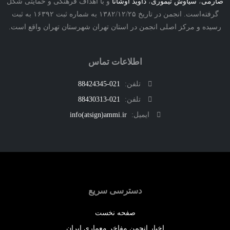
ی
،
سیاوش تیموری
،
داوید اوشانا
و با اهداف فرهنگی و حمایتی شکل
گرفته‌است. انجمن در تاریخ ۱۳۸۲/۱۲/۲۵ به شماره ثبت ۱۶۳۹۲ به ثبت
ه و مرکز اصلی انجمن در استان تهران شهرستان تهران واقع است.
اطلاعات تماس
تلفن:
021-88424345
تلفن:
021-88430313
ایمیل:
info(atsign)ammi.ir
دسترسی سریع
صفحه نخست
اخبار انجمن مفاخر معماری ایران