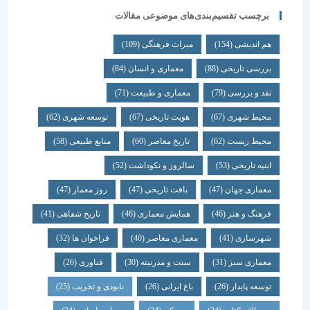
برچسب تقسیم‌بندی‌های موضوعی مقالات
هم اندیشی
(154)
میراث فرهنگی
(109)
بررسی تاریخی
(88)
معماری و انسان
(84)
نقد و بررسی
(79)
معماری و طبیعت
(71)
محیط شهری
(67)
هویت تاریخی
(67)
توسعه شهری
(62)
محیط زیست
(62)
تاریخ معاصر
(60)
منابع طبیعی
(58)
ابنیه تاریخی
(53)
سالروز و نکوداشت
(52)
معماری جهان
(47)
بافت تاریخی
(47)
روز معمار
(47)
فرهنگ و هنر
(46)
همایش معماری
(46)
تاریخ شفاهی
(41)
شهرسازی
(41)
معماری معاصر
(40)
فراخوان ها
(32)
معماری سبز
(31)
سنت و مدرنیته
(30)
فناوری
(26)
توسعه پایدار
(26)
باغ ایرانی
(26)
نابودی و تخریب
(25)