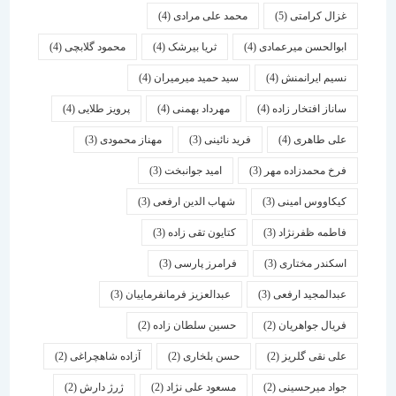
غزال کرامتی
(5)
محمد علی مرادی
(4)
ابوالحسن میرعمادی
(4)
ثریا بیرشک
(4)
محمود گلابچی
(4)
نسیم ایرانمنش
(4)
سید حمید میرمیران
(4)
ساناز افتخار زاده
(4)
مهرداد بهمنی
(4)
پرویز طلایی
(4)
علی طاهری
(4)
فرید نائینی
(3)
مهناز محمودی
(3)
فرخ محمدزاده مهر
(3)
امید جوانبخت
(3)
کیکاووس امینی
(3)
شهاب الدین ارفعی
(3)
فاطمه ظفرنژاد
(3)
کتایون تقی زاده
(3)
اسكندر مختاری
(3)
فرامرز پارسی
(3)
عبدالمجید ارفعی
(3)
عبدالعزیز فرمانفرماییان
(3)
فریال جواهریان
(2)
حسین سلطان زاده
(2)
علی نقی گلریز
(2)
حسن بلخاری
(2)
آزاده شاهچراغی
(2)
جواد میرحسینی
(2)
مسعود علی نژاد
(2)
ژرژ دارش
(2)