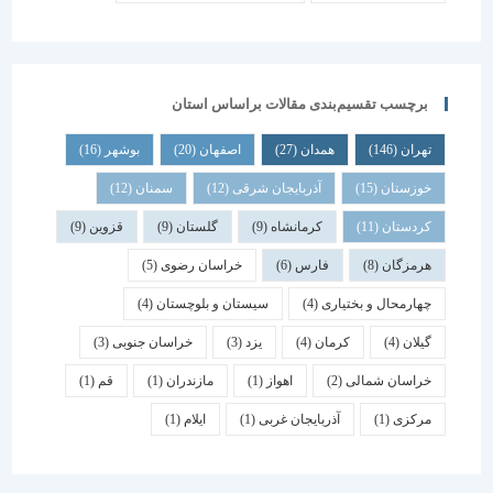
برچسب تقسیم‌بندی مقالات براساس استان
تهران
(146)
همدان
(27)
اصفهان
(20)
بوشهر
(16)
خوزستان
(15)
آذربایجان شرقی
(12)
سمنان
(12)
کردستان
(11)
کرمانشاه
(9)
گلستان
(9)
قزوین
(9)
هرمزگان
(8)
فارس
(6)
خراسان رضوی
(5)
چهارمحال و بختیاری
(4)
سیستان و بلوچستان
(4)
گیلان
(4)
کرمان
(4)
یزد
(3)
خراسان جنوبی
(3)
خراسان شمالی
(2)
اهواز
(1)
مازندران
(1)
قم
(1)
مرکزی
(1)
آذربایجان غربی
(1)
ایلام
(1)