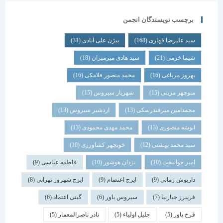
برچسب نویسندگان انجمن
سید علیرضا قهاری
(168)
بیژن علی آبادی
(31)
شیما خرمی
(21)
سید هادی میرمیران
(18)
بهروز مرباغی
(16)
محمد منصور فلامکی
(16)
منوچهر مزینی
(15)
شهریار سیروس
(15)
محمدامین میرفندرسکی
(13)
اردشیر سیروس
(13)
انوشه منصوری
(13)
محمد مهدی محمودی
(13)
سید محمد بهشتی
(12)
خوبچهر کشاورزی
(10)
امیر جوانبخت
(10)
یزدان هوشور
(10)
فاطمه عباسی
(9)
داریوش زمانی
(9)
ایرج اعتصام
(9)
ایرج شهروز تهرانی
(8)
فریبرز جبارنیا
(7)
سیروس باور
(6)
گیتی اعتماد
(6)
فرخ باور
(5)
جلیل اولیاء
(5)
نادر ناصرالمعمار
(5)