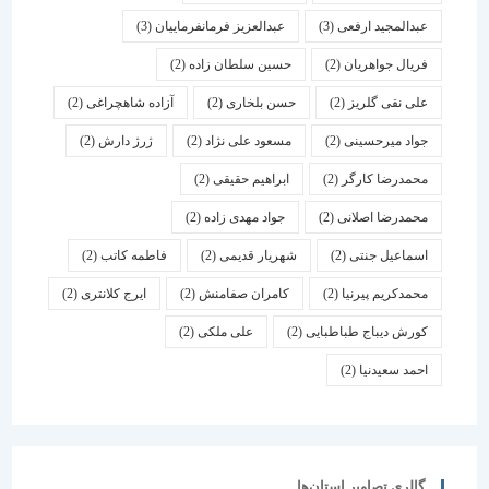
عبدالمجید ارفعی
(3)
عبدالعزیز فرمانفرماییان
(3)
فریال جواهریان
(2)
حسین سلطان زاده
(2)
علی نقی گلریز
(2)
حسن بلخاری
(2)
آزاده شاهچراغی
(2)
جواد میرحسینی
(2)
مسعود علی نژاد
(2)
ژرژ دارش
(2)
محمدرضا کارگر
(2)
ابراهیم حقیقی
(2)
محمدرضا اصلانی
(2)
جواد مهدی زاده
(2)
اسماعیل جنتی
(2)
شهریار قدیمی
(2)
فاطمه کاتب
(2)
محمدکریم پیرنیا
(2)
کامران صفامنش
(2)
ایرج کلانتری
(2)
کورش دیباج طباطبایی
(2)
علی ملکی
(2)
احمد سعیدنیا
(2)
گالری تصاویر استان‌ها