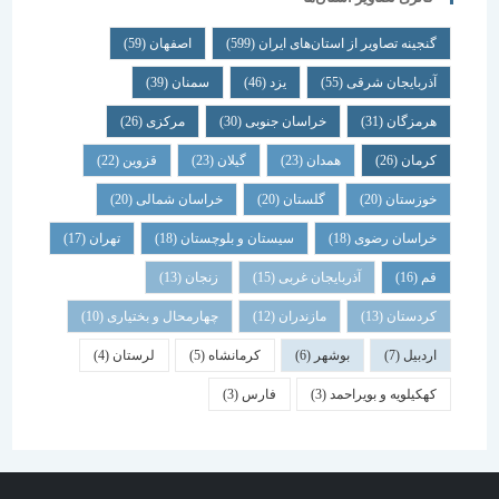
گنجینه تصاویر از استان‌های ایران
(599)
اصفهان
(59)
آذربایجان شرقی
(55)
یزد
(46)
سمنان
(39)
هرمزگان
(31)
خراسان جنوبی
(30)
مرکزی
(26)
کرمان
(26)
همدان
(23)
گیلان
(23)
قزوین
(22)
خوزستان
(20)
گلستان
(20)
خراسان شمالی
(20)
خراسان رضوی
(18)
سیستان و بلوچستان
(18)
تهران
(17)
قم
(16)
آذربایجان غربی
(15)
زنجان
(13)
کردستان
(13)
مازندران
(12)
چهارمحال و بختیاری
(10)
اردبیل
(7)
بوشهر
(6)
کرمانشاه
(5)
لرستان
(4)
کهکیلویه و بویراحمد
(3)
فارس
(3)