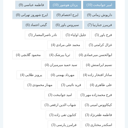
امیر جوانبخت
(10)
یزدان هوشور
(10)
فاطمه عباسی
(9)
داریوش زمانی
(9)
ایرج اعتصام
(9)
ایرج شهروز تهرانی
(8)
فریبرز جبارنیا
(7)
سیروس باور
(6)
گیتی اعتماد
(6)
فرخ باور
(5)
جلیل اولیاء
(5)
نادر ناصرالمعمار
(5)
غزال کرامتی
(5)
محمد علی مرادی
(4)
ابوالحسن میرعمادی
(4)
ثریا بیرشک
(4)
محمود گلابچی
(4)
نسیم ایرانمنش
(4)
سید حمید میرمیران
(4)
ساناز افتخار زاده
(4)
مهرداد بهمنی
(4)
پرویز طلایی
(4)
علی طاهری
(4)
فرید نائینی
(3)
مهناز محمودی
(3)
فرخ محمدزاده مهر
(3)
امید جوانبخت
(3)
کیکاووس امینی
(3)
شهاب الدین ارفعی
(3)
فاطمه ظفرنژاد
(3)
کتایون تقی زاده
(3)
اسكندر مختاری
(3)
فرامرز پارسی
(3)