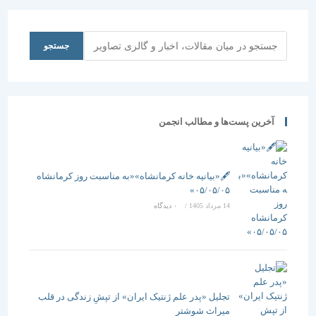
قطب فناوری
ساختمانی
معماری
می گویند:
دانشگاه
جستجو
جستجو
تهران و
شورای
فناوری های
نوین
ساختمان
آخرین پست‌ها و مطالب انجمن
🖋️«بیانیه خانه کرمانشاه»«به مناسبت روز کرمانشاه
۰۵/۰۵/۰۵»
14 مرداد 1405
/
۰ دیدگاه
تجلیل «پدر علم ژنتیک ایران» از تپشِ زندگی در قلب
میراث شوشتر