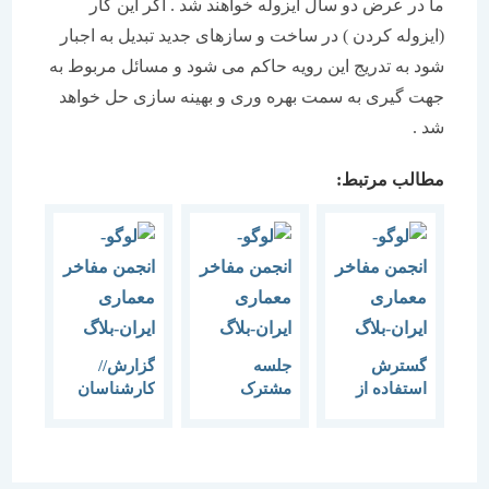
ما در عرض دو سال ایزوله خواهند شد . اگر این کار
(ایزوله کردن ) در ساخت و سازهای جدید تبدیل به اجبار
شود به تدریج این رویه حاکم می شود و مسائل مربوط به
جهت گیری به سمت بهره وری و بهینه سازی حل خواهد
شد .
مطالب مرتبط:
گسترش
جلسه
گزارش//
استفاده از
مشترک
کارشناسان
فناوری نوین
اعضای
از ضرورت
ساختمانی
شورای
استفاده از
موضوع هفته
راهبردی
تکنولوژی
معماری است
همایش با
های نوین