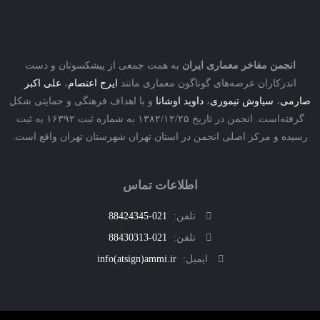
نجمن مفاخر معماری ایران
به همت جمعی از پیشکسوتان و دست
درکاران عرصه‌های گوناگون معماری مانند
ایرج اعتصام
،
علی اکبر
ی
،
سیاوش تیموری
،
داوید اوشانا
و با اهداف فرهنگی و حمایتی شکل
گرفته‌است. انجمن در تاریخ ۱۳۸۲/۱۲/۲۵ به شماره ثبت ۱۶۳۹۲ به ثبت
ه و مرکز اصلی انجمن در استان تهران شهرستان تهران واقع است.
اطلاعات تماس
تلفن:
021-88424345
تلفن:
021-88430313
ایمیل:
info(atsign)ammi.ir