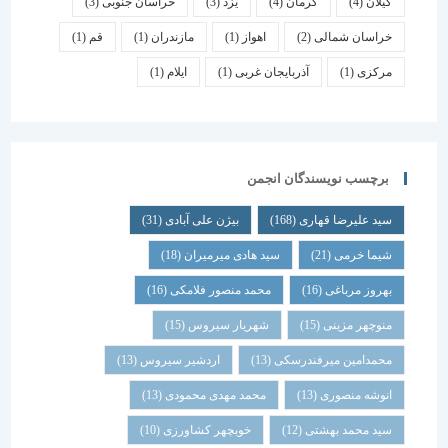
گیلان
(4)
کرمان
(4)
یزد
(3)
خراسان جنوبی
(3)
خراسان شمالی
(2)
اهواز
(1)
مازندران
(1)
قم
(1)
مرکزی
(1)
آذربایجان غربی
(1)
ایلام
(1)
برچسب نویسندگان انجمن
سید علیرضا قهاری
(168)
بیژن علی آبادی
(31)
شیما خرمی
(21)
سید هادی میرمیران
(18)
بهروز مرباغی
(16)
محمد منصور فلامکی
(16)
منوچهر مزینی
(15)
شهریار سیروس
(15)
محمدامین میرفندرسکی
(13)
اردشیر سیروس
(13)
انوشه منصوری
(13)
محمد مهدی محمودی
(13)
سید محمد بهشتی
(12)
خوبچهر کشاورزی
(10)