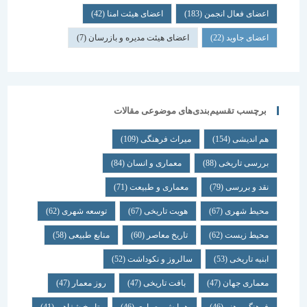
اعضای فعال انجمن
(183)
اعضای هیئت امنا
(42)
اعضای جاوید
(22)
اعضای هیئت مدیره و بازرسان
(7)
برچسب تقسیم‌بندی‌های موضوعی مقالات
هم اندیشی
(154)
میراث فرهنگی
(109)
بررسی تاریخی
(88)
معماری و انسان
(84)
نقد و بررسی
(79)
معماری و طبیعت
(71)
محیط شهری
(67)
هویت تاریخی
(67)
توسعه شهری
(62)
محیط زیست
(62)
تاریخ معاصر
(60)
منابع طبیعی
(58)
ابنیه تاریخی
(53)
سالروز و نکوداشت
(52)
معماری جهان
(47)
بافت تاریخی
(47)
روز معمار
(47)