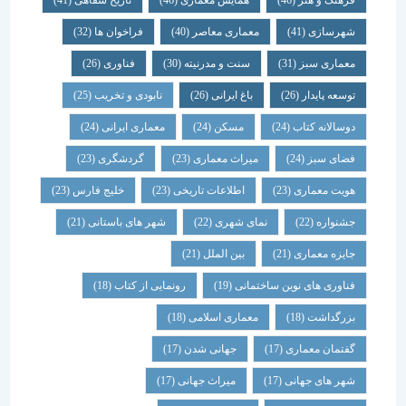
فرهنگ و هنر
(46)
همایش معماری
(46)
تاریخ شفاهی
(41)
شهرسازی
(41)
معماری معاصر
(40)
فراخوان ها
(32)
معماری سبز
(31)
سنت و مدرنیته
(30)
فناوری
(26)
توسعه پایدار
(26)
باغ ایرانی
(26)
نابودی و تخریب
(25)
دوسالانه کتاب
(24)
مسکن
(24)
معماری ایرانی
(24)
فضای سبز
(24)
میراث معماری
(23)
گردشگری
(23)
هویت معماری
(23)
اطلاعات تاریخی
(23)
خلیج فارس
(23)
جشنواره
(22)
نمای شهری
(22)
شهر های باستانی
(21)
جایزه معماری
(21)
بین الملل
(21)
فناوری های نوین ساختمانی
(19)
رونمایی از کتاب
(18)
بزرگداشت
(18)
معماری اسلامی
(18)
گفتمان معماری
(17)
جهانی شدن
(17)
شهر های جهانی
(17)
میراث جهانی
(17)