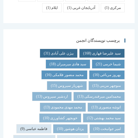
مرکزی
(1)
آذربایجان غربی
(1)
ایلام
(1)
برچسب نویسندگان انجمن
سید علیرضا قهاری
(168)
بیژن علی آبادی
(31)
شیما خرمی
(21)
سید هادی میرمیران
(18)
بهروز مرباغی
(16)
محمد منصور فلامکی
(16)
منوچهر مزینی
(15)
شهریار سیروس
(15)
محمدامین میرفندرسکی
(13)
اردشیر سیروس
(13)
انوشه منصوری
(13)
محمد مهدی محمودی
(13)
سید محمد بهشتی
(12)
خوبچهر کشاورزی
(10)
امیر جوانبخت
(10)
یزدان هوشور
(10)
فاطمه عباسی
(9)