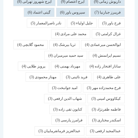
داریوش زمانی
(9)
ایرج اعتصام
(9)
ایرج شهروز تهرانی
(8)
فریبرز جبارنیا
(7)
سیروس باور
(6)
گیتی اعتماد
(6)
فرخ باور
(5)
جلیل اولیاء
(5)
نادر ناصرالمعمار
(5)
غزال کرامتی
(5)
محمد علی مرادی
(4)
ابوالحسن میرعمادی
(4)
ثریا بیرشک
(4)
محمود گلابچی
(4)
نسیم ایرانمنش
(4)
سید حمید میرمیران
(4)
ساناز افتخار زاده
(4)
مهرداد بهمنی
(4)
پرویز طلایی
(4)
علی طاهری
(4)
فرید نائینی
(3)
مهناز محمودی
(3)
فرخ محمدزاده مهر
(3)
امید جوانبخت
(3)
کیکاووس امینی
(3)
شهاب الدین ارفعی
(3)
فاطمه ظفرنژاد
(3)
کتایون تقی زاده
(3)
اسكندر مختاری
(3)
فرامرز پارسی
(3)
عبدالمجید ارفعی
(3)
عبدالعزیز فرمانفرماییان
(3)