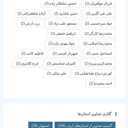
فریال جواهریان
(2)
حسین سلطان زاده
(2)
علی نقی گلریز
(2)
حسن بلخاری
(2)
آزاده شاهچراغی
(2)
جواد میرحسینی
(2)
مسعود علی نژاد
(2)
ژرژ دارش
(2)
محمدرضا کارگر
(2)
ابراهیم حقیقی
(2)
محمدرضا اصلانی
(2)
جواد مهدی زاده
(2)
اسماعیل جنتی
(2)
شهریار قدیمی
(2)
فاطمه کاتب
(2)
محمدکریم پیرنیا
(2)
کامران صفامنش
(2)
ایرج کلانتری
(2)
کورش دیباج طباطبایی
(2)
علی ملکی
(2)
احمد سعیدنیا
(2)
گالری تصاویر استان‌ها
گنجینه تصاویر از استان‌های ایران
(599)
اصفهان
(59)