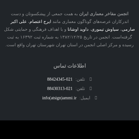
نجمن مفاخر معماری ایران
به همت جمعی از پیشکسوتان و دست
درکاران عرصه‌های گوناگون معماری مانند
ایرج اعتصام
،
علی اکبر
ی
،
سیاوش تیموری
،
داوید اوشانا
و با اهداف فرهنگی و حمایتی شکل
گرفته‌است. انجمن در تاریخ ۱۳۸۲/۱۲/۲۵ به شماره ثبت ۱۶۳۹۲ به ثبت
ه و مرکز اصلی انجمن در استان تهران شهرستان تهران واقع است.
اطلاعات تماس
تلفن:
021-88424345
تلفن:
021-88430313
ایمیل:
info(atsign)ammi.ir