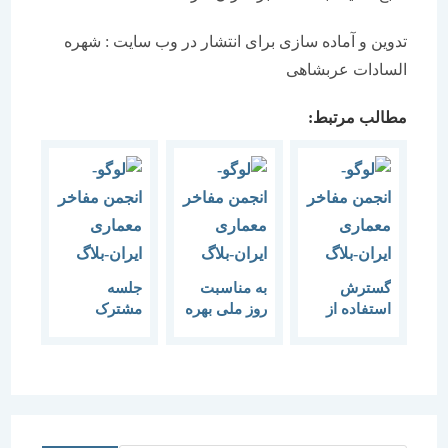
تدوین و آماده سازی برای انتشار در وب سایت : شهره
السادات عربشاهی
مطالب مرتبط:
گسترش
به مناسبت
جلسه
استفاده از
روز ملی بهره
مشترک
فناوری نوین
وری و بهینه
اعضای
ساختمانی
سازی
شورای
موضوع هفته
مصرف و
راهبردی
معماری است
هفته فناوری
همایش با
های نوین
قطب فناوری
ساختمانی
معماری