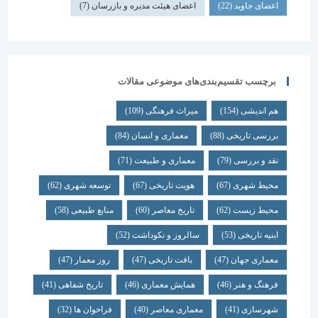
اعضای جاوید
(22)
اعضای هیئت مدیره و بازرسان
(7)
برچسب تقسیم‌بندی‌های موضوعی مقالات
هم اندیشی
(154)
میراث فرهنگی
(109)
بررسی تاریخی
(88)
معماری و انسان
(84)
نقد و بررسی
(79)
معماری و طبیعت
(71)
محیط شهری
(67)
هویت تاریخی
(67)
توسعه شهری
(62)
محیط زیست
(62)
تاریخ معاصر
(60)
منابع طبیعی
(58)
ابنیه تاریخی
(53)
سالروز و نکوداشت
(52)
معماری جهان
(47)
بافت تاریخی
(47)
روز معمار
(47)
فرهنگ و هنر
(46)
همایش معماری
(46)
تاریخ شفاهی
(41)
شهرسازی
(41)
معماری معاصر
(40)
فراخوان ها
(32)