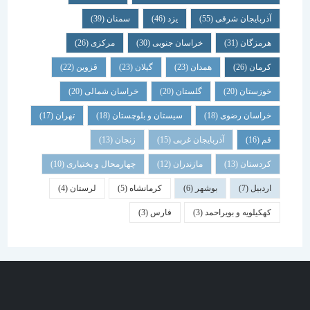
آذربایجان شرقی
(55)
یزد
(46)
سمنان
(39)
هرمزگان
(31)
خراسان جنوبی
(30)
مرکزی
(26)
کرمان
(26)
همدان
(23)
گیلان
(23)
قزوین
(22)
خوزستان
(20)
گلستان
(20)
خراسان شمالی
(20)
خراسان رضوی
(18)
سیستان و بلوچستان
(18)
تهران
(17)
قم
(16)
آذربایجان غربی
(15)
زنجان
(13)
کردستان
(13)
مازندران
(12)
چهارمحال و بختیاری
(10)
اردبیل
(7)
بوشهر
(6)
کرمانشاه
(5)
لرستان
(4)
کهکیلویه و بویراحمد
(3)
فارس
(3)