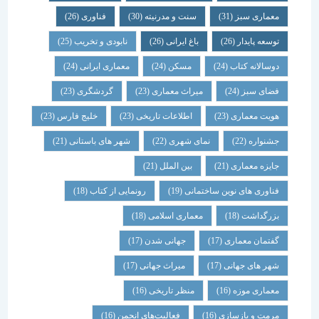
معماری سبز
(31)
سنت و مدرنیته
(30)
فناوری
(26)
توسعه پایدار
(26)
باغ ایرانی
(26)
نابودی و تخریب
(25)
دوسالانه کتاب
(24)
مسکن
(24)
معماری ایرانی
(24)
فضای سبز
(24)
میراث معماری
(23)
گردشگری
(23)
هویت معماری
(23)
اطلاعات تاریخی
(23)
خلیج فارس
(23)
جشنواره
(22)
نمای شهری
(22)
شهر های باستانی
(21)
جایزه معماری
(21)
بین الملل
(21)
فناوری های نوین ساختمانی
(19)
رونمایی از کتاب
(18)
بزرگداشت
(18)
معماری اسلامی
(18)
گفتمان معماری
(17)
جهانی شدن
(17)
شهر های جهانی
(17)
میراث جهانی
(17)
معماری موزه
(16)
منظر تاریخی
(16)
مرمت و بازسازی
(16)
فعالیت‌های انجمن
(16)