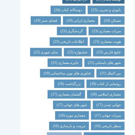
نابودی و تخریب
(25)
دوسالانه کتاب
(24)
مسکن
(24)
معماری ایرانی
(24)
فضای سبز
(24)
میراث معماری
(23)
گردشگری
(23)
هویت معماری
(23)
اطلاعات تاریخی
(23)
خلیج فارس
(23)
جشنواره
(22)
نمای شهری
(22)
شهر های باستانی
(21)
جایزه معماری
(21)
بین الملل
(21)
فناوری های نوین ساختمانی
(19)
رونمایی از کتاب
(18)
بزرگداشت
(18)
معماری اسلامی
(18)
گفتمان معماری
(17)
جهانی شدن
(17)
شهر های جهانی
(17)
میراث جهانی
(17)
معماری موزه
(16)
منظر تاریخی
(16)
مرمت و بازسازی
(16)