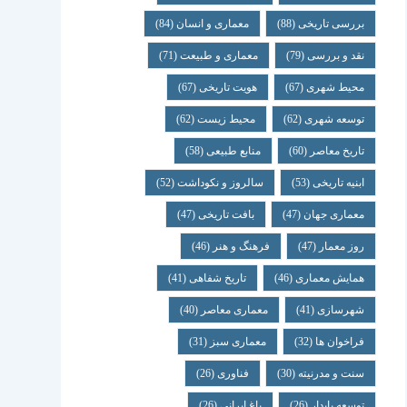
بررسی تاریخی
(88)
معماری و انسان
(84)
نقد و بررسی
(79)
معماری و طبیعت
(71)
محیط شهری
(67)
هویت تاریخی
(67)
توسعه شهری
(62)
محیط زیست
(62)
تاریخ معاصر
(60)
منابع طبیعی
(58)
ابنیه تاریخی
(53)
سالروز و نکوداشت
(52)
معماری جهان
(47)
بافت تاریخی
(47)
روز معمار
(47)
فرهنگ و هنر
(46)
همایش معماری
(46)
تاریخ شفاهی
(41)
شهرسازی
(41)
معماری معاصر
(40)
فراخوان ها
(32)
معماری سبز
(31)
سنت و مدرنیته
(30)
فناوری
(26)
توسعه پایدار
(26)
باغ ایرانی
(26)