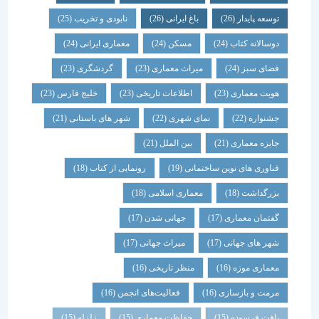
توسعه پایدار
(26)
باغ ایرانی
(26)
نابودی و تخریب
(25)
دوسالانه کتاب
(24)
مسکن
(24)
معماری ایرانی
(24)
فضای سبز
(24)
میراث معماری
(23)
گردشگری
(23)
هویت معماری
(23)
اطلاعات تاریخی
(23)
خلیج فارس
(23)
جشنواره
(22)
نمای شهری
(22)
شهر های باستانی
(21)
جایزه معماری
(21)
بین الملل
(21)
فناوری های نوین ساختمانی
(19)
رونمایی از کتاب
(18)
بزرگداشت
(18)
معماری اسلامی
(18)
گفتمان معماری
(17)
جهانی شدن
(17)
شهر های جهانی
(17)
میراث جهانی
(17)
معماری موزه
(16)
منظر تاریخی
(16)
مرمت و بازسازی
(16)
فعالیت‌های انجمن
(16)
بافت فرسوده
(15)
حفاظت معماری
(15)
زلزله
(15)