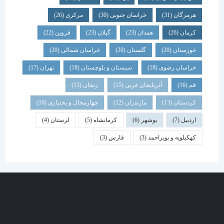
هرمزگان
(31)
خراسان جنوبی
(30)
مرکزی
(26)
کرمان
(26)
همدان
(23)
گیلان
(23)
قزوین
(22)
خوزستان
(20)
گلستان
(20)
خراسان شمالی
(20)
خراسان رضوی
(18)
سیستان و بلوچستان
(18)
تهران
(17)
قم
(16)
آذربایجان غربی
(15)
زنجان
(13)
کردستان
(13)
مازندران
(12)
چهارمحال و بختیاری
(10)
اردبیل
(7)
بوشهر
(6)
کرمانشاه
(5)
لرستان
(4)
کهکیلویه و بویراحمد
(3)
فارس
(3)