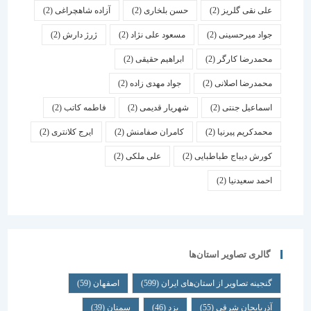
علی نقی گلریز
(2)
حسن بلخاری
(2)
آزاده شاهچراغی
(2)
جواد میرحسینی
(2)
مسعود علی نژاد
(2)
ژرژ دارش
(2)
محمدرضا کارگر
(2)
ابراهیم حقیقی
(2)
محمدرضا اصلانی
(2)
جواد مهدی زاده
(2)
اسماعیل جنتی
(2)
شهریار قدیمی
(2)
فاطمه کاتب
(2)
محمدکریم پیرنیا
(2)
کامران صفامنش
(2)
ایرج کلانتری
(2)
کورش دیباج طباطبایی
(2)
علی ملکی
(2)
احمد سعیدنیا
(2)
گالری تصاویر استان‌ها
گنجینه تصاویر از استان‌های ایران
(599)
اصفهان
(59)
آذربایجان شرقی
(55)
یزد
(46)
سمنان
(39)