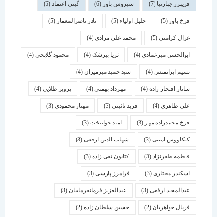
فریبرز جبارنیا
(7)
سیروس باور
(6)
گیتی اعتماد
(6)
فرخ باور
(5)
جلیل اولیاء
(5)
نادر ناصرالمعمار
(5)
غزال کرامتی
(5)
محمد علی مرادی
(4)
ابوالحسن میرعمادی
(4)
ثریا بیرشک
(4)
محمود گلابچی
(4)
نسیم ایرانمنش
(4)
سید حمید میرمیران
(4)
ساناز افتخار زاده
(4)
مهرداد بهمنی
(4)
پرویز طلایی
(4)
علی طاهری
(4)
فرید نائینی
(3)
مهناز محمودی
(3)
فرخ محمدزاده مهر
(3)
امید جوانبخت
(3)
کیکاووس امینی
(3)
شهاب الدین ارفعی
(3)
فاطمه ظفرنژاد
(3)
کتایون تقی زاده
(3)
اسكندر مختاری
(3)
فرامرز پارسی
(3)
عبدالمجید ارفعی
(3)
عبدالعزیز فرمانفرماییان
(3)
فریال جواهریان
(2)
حسین سلطان زاده
(2)