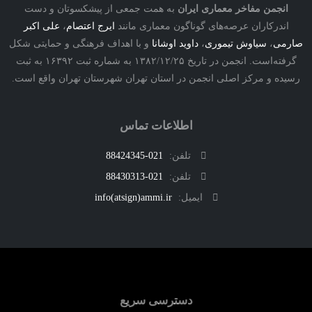
نجمن مفاخر معماری ایران
به همت جمعی از پیشکسوتان و دست
درکاران عرصه‌های گوناگون معماری مانند
ایرج اعتصام
،
علی اکبر
ی
،
سیاوش تیموری
،
داوید اوشانا
و با اهداف فرهنگی و حمایتی شکل
گرفته‌است. انجمن در تاریخ ۱۳۸۲/۱۲/۲۵ به شماره ثبت ۱۶۳۹۲ به ثبت
ه و مرکز اصلی انجمن در استان تهران شهرستان تهران واقع است.
اطلاعات تماس
تلفن:
021-88424345
تلفن:
021-88430313
ایمیل:
info(atsign)ammi.ir
دسترسی سریع