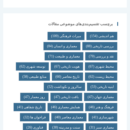
برچسب تقسیم‌بندی‌های موضوعی مقالات
هم اندیشی
(154)
میراث فرهنگی
(109)
بررسی تاریخی
(88)
معماری و انسان
(84)
نقد و بررسی
(79)
معماری و طبیعت
(71)
محیط شهری
(67)
هویت تاریخی
(67)
توسعه شهری
(62)
محیط زیست
(62)
تاریخ معاصر
(60)
منابع طبیعی
(58)
ابنیه تاریخی
(53)
سالروز و نکوداشت
(52)
معماری جهان
(47)
بافت تاریخی
(47)
روز معمار
(47)
فرهنگ و هنر
(46)
همایش معماری
(46)
تاریخ شفاهی
(41)
شهرسازی
(41)
معماری معاصر
(40)
فراخوان ها
(32)
معماری سبز
(31)
سنت و مدرنیته
(30)
فناوری
(26)