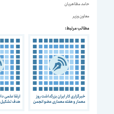
حامد مظاهریان
معاون وزیر
مطالب مرتبط:
خبرگزاری کار ایران بزرگداشت روز
ارتقا علمی د
معمار و هفته معماری عضو انجمن
هدف تشکیل ک
مفاخر معماری ایران: معماران، از
ارائه طرح های تکراری غربی