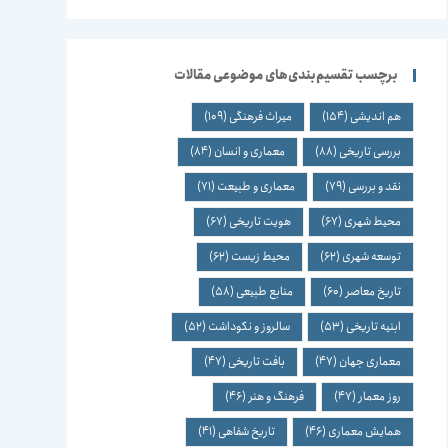
برچسب تقسیم‌بندی‌های موضوعی مقالات
هم اندیشی
(154)
میراث فرهنگی
(109)
بررسی تاریخی
(88)
معماری و انسان
(84)
نقد و بررسی
(79)
معماری و طبیعت
(71)
محیط شهری
(67)
هویت تاریخی
(67)
توسعه شهری
(62)
محیط زیست
(62)
تاریخ معاصر
(60)
منابع طبیعی
(58)
ابنیه تاریخی
(53)
سالروز و نکوداشت
(52)
معماری جهان
(47)
بافت تاریخی
(47)
روز معمار
(47)
فرهنگ و هنر
(46)
همایش معماری
(46)
تاریخ شفاهی
(41)