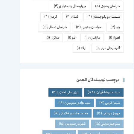
خراسان رضوی
(5)
چهارمحال و بختیاری
(4)
سیستان و بلوچستان
(4)
گیلان
(4)
کرمان
(4)
یزد
(3)
خراسان جنوبی
(3)
خراسان شمالی
(2)
اهواز
(1)
مازندران
(1)
قم
(1)
مرکزی
(1)
آذربایجان غربی
(1)
ایلام
(1)
برچسب نویسندگان انجمن
سید علیرضا قهاری
(168)
بیژن علی آبادی
(31)
شیما خرمی
(21)
سید هادی میرمیران
(18)
بهروز مرباغی
(16)
محمد منصور فلامکی
(16)
منوچهر مزینی
(15)
شهریار سیروس
(15)