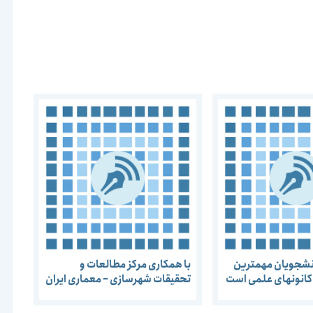
انشجویان مهمترین
با همکاری مرکز مطالعات و
انونهای علمی است
تحقیقات شهرسازی – معماری ایران
و انجمن مفاخر معماری سلسله
نشست های پژوهش معماری