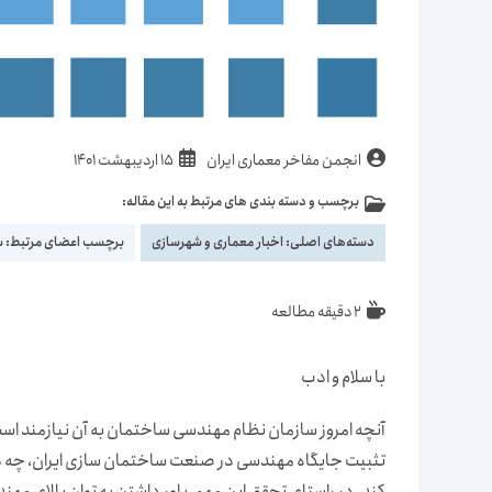
نویسندهٔ
نوشته
انجمن مفاخر معماری ایران
15 اردیبهشت 1401
نوشته:
منتشر
برچسب و دسته بندی های مرتبط به این مقاله:
دسته‌
شده
نوشته:
است:
دسته‌های اصلی:
اخبار معماری و شهرسازی
برچسب اعضای مرتبط:
س
زمان
2 دقیقه مطالعه
مطالعه:
با سلام و ادب
آنچه امروز سازمان نظام مهندسی ساختمان به آن نیازمند اس
تثبیت جایگاه مهندسی در صنعت ساختمان سازی ایران، چه
کند. در راستای تحقق این مهم، باور داشتن به توان بالای مه