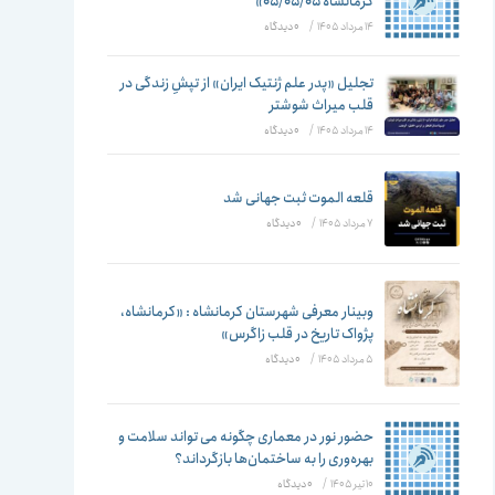
تغییر
کرمانشاه ۰۵/۰۵/۰۵»
14 مرداد 1405
/
۰ دیدگاه
تجلیل «پدر علم ژنتیک ایران» از تپشِ زندگی در
قلب میراث شوشتر
دهید
14 مرداد 1405
/
۰ دیدگاه
قلعه الموت ثبت جهانی شد
7 مرداد 1405
/
۰ دیدگاه
وبینار معرفی شهرستان کرمانشاه : «کرمانشاه،
پژواک تاریخ در قلب زاگرس»
5 مرداد 1405
/
۰ دیدگاه
حضور نور در معماری چگونه می تواند سلامت و
بهره‌وری را به ساختمان‌ها بازگرداند؟
10 تیر 1405
/
۰ دیدگاه