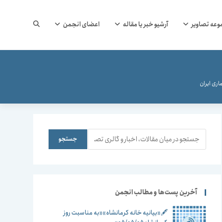
جستجوی
وعه تصاویر
آرشیو خبر یا مقاله
اعضای انجمن
وب
ری ایران
سایت
جستجو
جستجو
را
آخرین پست‌ها و مطالب انجمن
🖋️«بیانیه خانه کرمانشاه»«به مناسبت روز