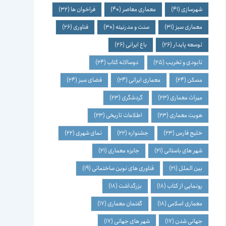
شهرسازی
(41)
معماری معاصر
(40)
فراخوان ها
(32)
معماری سبز
(31)
سنت و مدرنیته
(30)
فناوری
(26)
توسعه پایدار
(26)
باغ ایرانی
(26)
نابودی و تخریب
(25)
دوسالانه کتاب
(24)
مسکن
(24)
معماری ایرانی
(24)
فضای سبز
(24)
میراث معماری
(23)
گردشگری
(23)
هویت معماری
(23)
اطلاعات تاریخی
(23)
خلیج فارس
(23)
جشنواره
(22)
نمای شهری
(22)
شهر های باستانی
(21)
جایزه معماری
(21)
بین الملل
(21)
فناوری های نوین ساختمانی
(19)
رونمایی از کتاب
(18)
بزرگداشت
(18)
معماری اسلامی
(18)
گفتمان معماری
(17)
جهانی شدن
(17)
شهر های جهانی
(17)