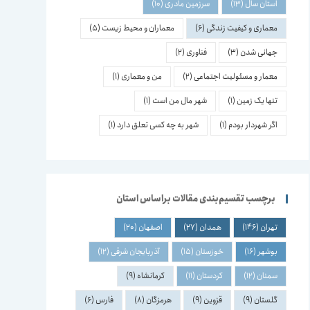
استان سال
(13)
سرزمین مادری
(10)
معماری و کیفیت زندگی
(6)
معماران و محیط زیست
(5)
جهانی شدن
(3)
فناوری
(2)
معمار و مسئولیت اجتماعی
(2)
من و معماری
(1)
تنها یک زمین
(1)
شهر مال من است
(1)
اگر شهردار بودم
(1)
شهر به چه کسی تعلق دارد
(1)
برچسب تقسیم‌بندی مقالات براساس استان
تهران
(146)
همدان
(27)
اصفهان
(20)
بوشهر
(16)
خوزستان
(15)
آذربایجان شرقی
(12)
سمنان
(12)
کردستان
(11)
کرمانشاه
(9)
گلستان
(9)
قزوین
(9)
هرمزگان
(8)
فارس
(6)