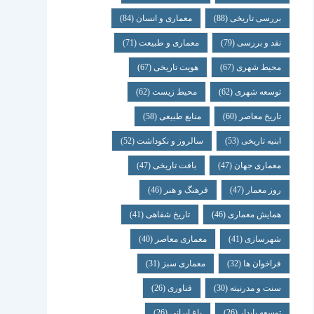
بررسی تاریخی
(88)
معماری و انسان
(84)
نقد و بررسی
(79)
معماری و طبیعت
(71)
محیط شهری
(67)
هویت تاریخی
(67)
توسعه شهری
(62)
محیط زیست
(62)
تاریخ معاصر
(60)
منابع طبیعی
(58)
ابنیه تاریخی
(53)
سالروز و نکوداشت
(52)
معماری جهان
(47)
بافت تاریخی
(47)
روز معمار
(47)
فرهنگ و هنر
(46)
همایش معماری
(46)
تاریخ شفاهی
(41)
شهرسازی
(41)
معماری معاصر
(40)
فراخوان ها
(32)
معماری سبز
(31)
سنت و مدرنیته
(30)
فناوری
(26)
توسعه پایدار
(26)
باغ ایرانی
(26)