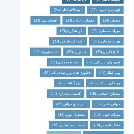
نابودی و تخریب
(25)
دوسالانه کتاب
(24)
مسکن
(24)
معماری ایرانی
(24)
فضای سبز
(24)
میراث معماری
(23)
گردشگری
(23)
هویت معماری
(23)
اطلاعات تاریخی
(23)
خلیج فارس
(23)
جشنواره
(22)
نمای شهری
(22)
شهر های باستانی
(21)
جایزه معماری
(21)
بین الملل
(21)
فناوری های نوین ساختمانی
(19)
رونمایی از کتاب
(18)
بزرگداشت
(18)
معماری اسلامی
(18)
گفتمان معماری
(17)
جهانی شدن
(17)
شهر های جهانی
(17)
میراث جهانی
(17)
معماری موزه
(16)
منظر تاریخی
(16)
مرمت و بازسازی
(16)