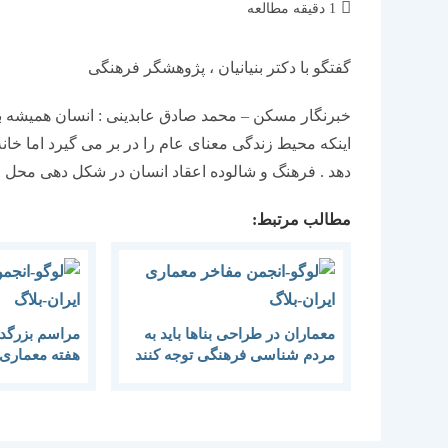
زمان
1 دقیقه مطالعه
مطالعه:
گفتگو با دکتر بنیانیان ، پژوهشگر فرهنگی
خبرنگار مسکن – محمد صادق عابدینی : انسان همیشه بر 
اینکه محیط زندگی معنای عام را در بر می گیرد اما خا
دهد . فرهنگ و شالوده اعقاد انسان در شکل دهی محل 
مطالب مرتبط:
معماران در طراحی بناها باید به
مراسم بزرگد
مردم شناسی فرهنگی توجه کنند
هفته معماری 
یک نظام معم
کشور الزامی 
پایدار وجود ن
به توسعه پایدا