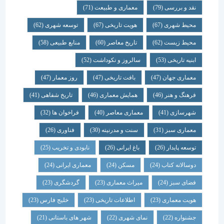
نقد و بررسی
(79)
معماری و طبیعت
(71)
محیط شهری
(67)
هویت تاریخی
(67)
توسعه شهری
(62)
محیط زیست
(62)
تاریخ معاصر
(60)
منابع طبیعی
(58)
ابنیه تاریخی
(53)
سالروز و نکوداشت
(52)
معماری جهان
(47)
بافت تاریخی
(47)
روز معمار
(47)
فرهنگ و هنر
(46)
همایش معماری
(46)
تاریخ شفاهی
(41)
شهرسازی
(41)
معماری معاصر
(40)
فراخوان ها
(32)
معماری سبز
(31)
سنت و مدرنیته
(30)
فناوری
(26)
توسعه پایدار
(26)
باغ ایرانی
(26)
نابودی و تخریب
(25)
دوسالانه کتاب
(24)
مسکن
(24)
معماری ایرانی
(24)
فضای سبز
(24)
میراث معماری
(23)
گردشگری
(23)
هویت معماری
(23)
اطلاعات تاریخی
(23)
خلیج فارس
(23)
جشنواره
(22)
نمای شهری
(22)
شهر های باستانی
(21)