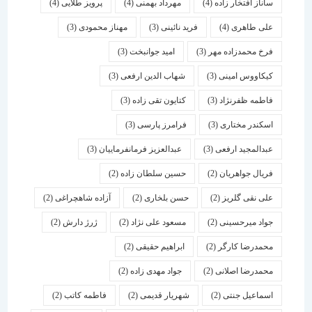
ساناز افتخار زاده
(4)
مهرداد بهمنی
(4)
پرویز طلایی
(4)
علی طاهری
(4)
فرید نائینی
(3)
مهناز محمودی
(3)
فرخ محمدزاده مهر
(3)
امید جوانبخت
(3)
کیکاووس امینی
(3)
شهاب الدین ارفعی
(3)
فاطمه ظفرنژاد
(3)
کتایون تقی زاده
(3)
اسكندر مختاری
(3)
فرامرز پارسی
(3)
عبدالمجید ارفعی
(3)
عبدالعزیز فرمانفرماییان
(3)
فریال جواهریان
(2)
حسین سلطان زاده
(2)
علی نقی گلریز
(2)
حسن بلخاری
(2)
آزاده شاهچراغی
(2)
جواد میرحسینی
(2)
مسعود علی نژاد
(2)
ژرژ دارش
(2)
محمدرضا کارگر
(2)
ابراهیم حقیقی
(2)
محمدرضا اصلانی
(2)
جواد مهدی زاده
(2)
اسماعیل جنتی
(2)
شهریار قدیمی
(2)
فاطمه کاتب
(2)