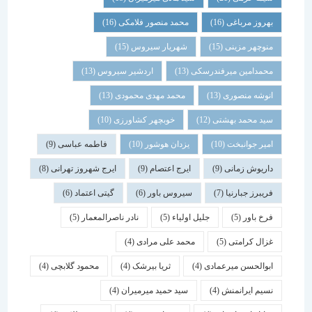
بهروز مرباغی
(16)
محمد منصور فلامکی
(16)
منوچهر مزینی
(15)
شهریار سیروس
(15)
محمدامین میرفندرسکی
(13)
اردشیر سیروس
(13)
انوشه منصوری
(13)
محمد مهدی محمودی
(13)
سید محمد بهشتی
(12)
خوبچهر کشاورزی
(10)
امیر جوانبخت
(10)
یزدان هوشور
(10)
فاطمه عباسی
(9)
داریوش زمانی
(9)
ایرج اعتصام
(9)
ایرج شهروز تهرانی
(8)
فریبرز جبارنیا
(7)
سیروس باور
(6)
گیتی اعتماد
(6)
فرخ باور
(5)
جلیل اولیاء
(5)
نادر ناصرالمعمار
(5)
غزال کرامتی
(5)
محمد علی مرادی
(4)
ابوالحسن میرعمادی
(4)
ثریا بیرشک
(4)
محمود گلابچی
(4)
نسیم ایرانمنش
(4)
سید حمید میرمیران
(4)