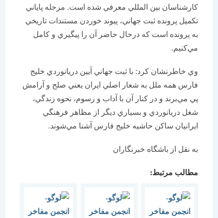
كارشناسان بين المللي معرفي شده است. مرحله پاياني
تكميل پرونده ثبت جهاني، پيوند خوردن مستندات تاريخي
به پرونده است كه درحال حاضر آن را پيگيري و كامل
مي‌‌كنيم.
وي خاطرنشان كرد: با ثبت جهاني آيين دريانوردي خليج
فارس همه ملل به شعار اصلي ايران يعني صلح و آرامش
پي مي‌برند و در كنار آن با آداب و رسوم، نحوه زندگي،
شغل دريانوردي و بسياري ديگر از مظاهر فرهنگي
ايرانيان ساكن حاشيه خليج فارس آشنا مي‌شوند.
به نقل از باشگاه خبرنگاران
مطالب مرتبط: