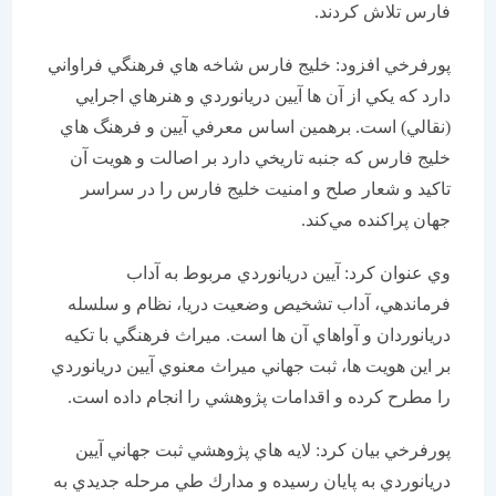
فارس تلاش كردند.
پورفرخي افزود: خليج فارس شاخه هاي فرهنگي فراواني
دارد كه يكي از آن ها آيين دريانوردي و هنرهاي اجرايي
(نقالي) است. برهمين اساس معرفي آيين و فرهنگ هاي
خليج فارس كه جنبه تاريخي دارد بر اصالت و هويت آن
تاكيد و شعار صلح و امنيت خليج فارس را در سراسر
جهان پراكنده مي‌كند.
وي عنوان كرد: آيين دريانوردي مربوط به آداب
فرماندهي، آداب تشخيص وضعيت دريا، نظام و سلسله
دريانوردان و آواهاي آن ها است. ميراث فرهنگي با تكيه
بر اين هويت ها، ثبت جهاني ميراث معنوي آيين دريانوردي
را مطرح كرده و اقدامات پژوهشي را انجام داده است.
پورفرخي بيان كرد: لايه هاي پژوهشي ثبت جهاني آيين
دريانوردي به پايان رسيده و مدارك طي مرحله جديدي به