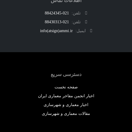
اطلاعات تماس
تلفن:
021-88424345
تلفن:
021-88430313
ایمیل:
info(atsign)ammi.ir
دسترسی سریع
صفحه نخست
اخبار انجمن مفاخر معماری ایران
اخبار معماری و شهرسازی
مقالات معماری و شهرسازی