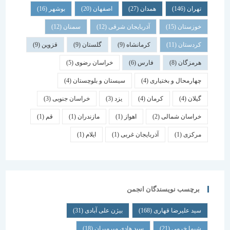
تهران
(146)
همدان
(27)
اصفهان
(20)
بوشهر
(16)
خوزستان
(15)
آذربایجان شرقی
(12)
سمنان
(12)
کردستان
(11)
کرمانشاه
(9)
گلستان
(9)
قزوین
(9)
هرمزگان
(8)
فارس
(6)
خراسان رضوی
(5)
چهارمحال و بختیاری
(4)
سیستان و بلوچستان
(4)
گیلان
(4)
کرمان
(4)
یزد
(3)
خراسان جنوبی
(3)
خراسان شمالی
(2)
اهواز
(1)
مازندران
(1)
قم
(1)
مرکزی
(1)
آذربایجان غربی
(1)
ایلام
(1)
برچسب نویسندگان انجمن
سید علیرضا قهاری
(168)
بیژن علی آبادی
(31)
شیما خرمی
(21)
سید هادی میرمیران
(18)