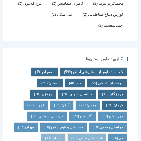
محمدکریم پیرنیا
(2)
کامران صفامنش
(2)
ایرج کلانتری
(2)
کورش دیباج طباطبایی
(2)
علی ملکی
(2)
احمد سعیدنیا
(2)
گالری تصاویر استان‌ها
گنجینه تصاویر از استان‌های ایران
(599)
اصفهان
(59)
آذربایجان شرقی
(55)
یزد
(46)
سمنان
(39)
هرمزگان
(31)
خراسان جنوبی
(30)
مرکزی
(26)
کرمان
(26)
همدان
(23)
گیلان
(23)
قزوین
(22)
خوزستان
(20)
گلستان
(20)
خراسان شمالی
(20)
خراسان رضوی
(18)
سیستان و بلوچستان
(18)
تهران
(17)
قم
(16)
آذربایجان غربی
(15)
زنجان
(13)