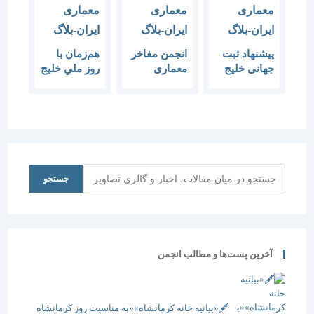
پیشنهاد ثبت
انجمن مفاخر
هم‌زمان با
جهانی خلیج
معماری
روز ملي خليج
فارس به
خواستار ثبت
فارس،
یونسکو ارائه
ملی خلیج
پرونده‌ي
شد
فارس می
ميراث معنوي
شوند
خليج فارس
ثبت ملي
مي‌شود؟
جستجو
جستجو
آخرین پست‌ها و مطالب انجمن
🖋️«بیانیه خانه کرمانشاه»«به مناسبت روز کرمانشاه