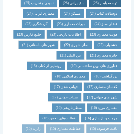
توسعه پایدار
(26)
باغ ایرانی
(26)
نابودی و تخریب
(25)
دوسالانه کتاب
(24)
مسکن
(24)
معماری ایرانی
(24)
فضای سبز
(24)
میراث معماری
(23)
گردشگری
(23)
هویت معماری
(23)
اطلاعات تاریخی
(23)
خلیج فارس
(23)
جشنواره
(22)
نمای شهری
(22)
شهر های باستانی
(21)
جایزه معماری
(21)
بین الملل
(21)
فناوری های نوین ساختمانی
(19)
رونمایی از کتاب
(18)
بزرگداشت
(18)
معماری اسلامی
(18)
گفتمان معماری
(17)
جهانی شدن
(17)
شهر های جهانی
(17)
میراث جهانی
(17)
معماری موزه
(16)
منظر تاریخی
(16)
مرمت و بازسازی
(16)
فعالیت‌های انجمن
(16)
بافت فرسوده
(15)
حفاظت معماری
(15)
زلزله
(15)