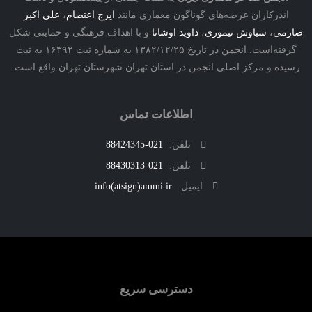
درکاران عرصه‌های گوناگون معماری مانند
ایرج اعتصام
،
علی اکبر
ی
،
سیاوش تیموری
،
داوید اوشانا
و با اهداف فرهنگی و حمایتی شکل
گرفته‌است. انجمن در تاریخ ۱۳۸۲/۱۲/۲۵ به شماره ثبت ۱۶۳۹۲ به ثبت
ه و مرکز اصلی انجمن در استان تهران شهرستان تهران واقع است.
اطلاعات تماس
تلفن:
021-88424345
تلفن:
021-88430313
ایمیل:
info(atsign)ammi.ir
دسترسی سریع