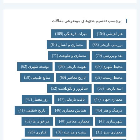
برچسب تقسیم‌بندی‌های موضوعی مقالات
هم اندیشی
(154)
میراث فرهنگی
(109)
بررسی تاریخی
(88)
معماری و انسان
(84)
نقد و بررسی
(79)
معماری و طبیعت
(71)
محیط شهری
(67)
هویت تاریخی
(67)
توسعه شهری
(62)
محیط زیست
(62)
تاریخ معاصر
(60)
منابع طبیعی
(58)
ابنیه تاریخی
(53)
سالروز و نکوداشت
(52)
معماری جهان
(47)
بافت تاریخی
(47)
روز معمار
(47)
فرهنگ و هنر
(46)
همایش معماری
(46)
تاریخ شفاهی
(41)
شهرسازی
(41)
معماری معاصر
(40)
فراخوان ها
(32)
معماری سبز
(31)
سنت و مدرنیته
(30)
فناوری
(26)