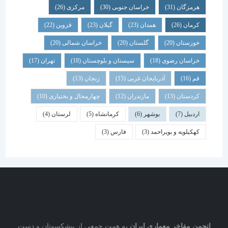
هرمزگان
(31)
خراسان جنوبی
(30)
مرکزی
(26)
کرمان
(26)
همدان
(23)
گیلان
(23)
قزوین
(22)
خوزستان
(20)
گلستان
(20)
خراسان شمالی
(20)
خراسان رضوی
(18)
سیستان و بلوچستان
(18)
تهران
(17)
قم
(16)
آذربایجان غربی
(15)
زنجان
(13)
کردستان
(13)
مازندران
(12)
چهارمحال و بختیاری
(10)
اردبیل
(7)
بوشهر
(6)
کرمانشاه
(5)
لرستان
(4)
کهکیلویه و بویراحمد
(3)
فارس
(3)
نجمن مفاخر معماری ایران
به همت جمعی از پیشکسوتان و دست