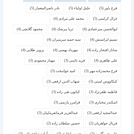
فرخ باور
(5)
جلیل اولیاء
(5)
نادر ناصرالمعمار
(5)
غزال کرامتی
(5)
محمد علی مرادی
(4)
ابوالحسن میرعمادی
(4)
ثریا بیرشک
(4)
محمود گلابچی
(4)
نسیم ایرانمنش
(4)
سید حمید میرمیران
(4)
ساناز افتخار زاده
(4)
مهرداد بهمنی
(4)
پرویز طلایی
(4)
علی طاهری
(4)
فرید نائینی
(3)
مهناز محمودی
(3)
فرخ محمدزاده مهر
(3)
امید جوانبخت
(3)
کیکاووس امینی
(3)
شهاب الدین ارفعی
(3)
فاطمه ظفرنژاد
(3)
کتایون تقی زاده
(3)
اسكندر مختاری
(3)
فرامرز پارسی
(3)
عبدالمجید ارفعی
(3)
عبدالعزیز فرمانفرماییان
(3)
فریال جواهریان
(2)
حسین سلطان زاده
(2)
علی نقی گلریز
(2)
حسن بلخاری
(2)
آزاده شاهچراغی
(2)