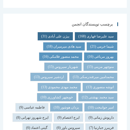
برچسب نویسندگان انجمن
سید علیرضا قهاری
(168)
بیژن علی آبادی
(31)
شیما خرمی
(21)
سید هادی میرمیران
(18)
بهروز مرباغی
(16)
محمد منصور فلامکی
(16)
منوچهر مزینی
(15)
شهریار سیروس
(15)
محمدامین میرفندرسکی
(13)
اردشیر سیروس
(13)
انوشه منصوری
(13)
محمد مهدی محمودی
(13)
سید محمد بهشتی
(12)
خوبچهر کشاورزی
(10)
امیر جوانبخت
(10)
یزدان هوشور
(10)
فاطمه عباسی
(9)
داریوش زمانی
(9)
ایرج اعتصام
(9)
ایرج شهروز تهرانی
(8)
فریبرز جبارنیا
(7)
سیروس باور
(6)
گیتی اعتماد
(6)