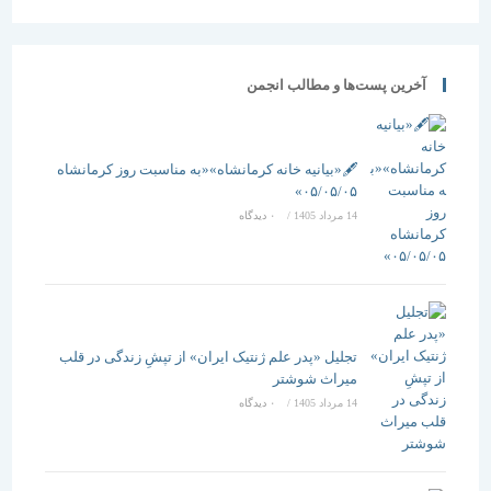
وجود نداشته
باشد نمی
توان به
توسعه پایدار
آخرین پست‌ها و مطالب انجمن
امیدوار بود
🖋️«بیانیه خانه کرمانشاه»«به مناسبت روز کرمانشاه
۰۵/۰۵/۰۵»
14 مرداد 1405
/
۰ دیدگاه
تجلیل «پدر علم ژنتیک ایران» از تپشِ زندگی در قلب
میراث شوشتر
14 مرداد 1405
/
۰ دیدگاه