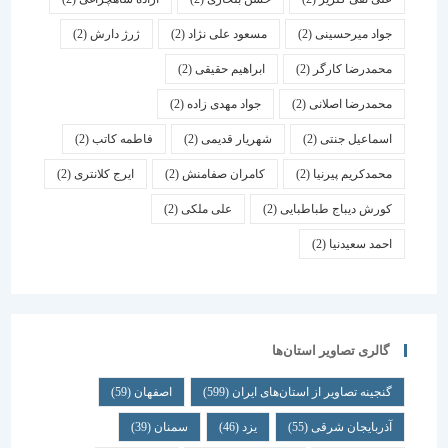
جواد میرحسینی
(2)
مسعود علی نژاد
(2)
ژرژ دارش
(2)
محمدرضا کارگر
(2)
ابراهیم حقیقی
(2)
محمدرضا اصلانی
(2)
جواد مهدی زاده
(2)
اسماعیل جنتی
(2)
شهریار قدیمی
(2)
فاطمه کاتب
(2)
محمدکریم پیرنیا
(2)
کامران صفامنش
(2)
ایرج کلانتری
(2)
کورش دیباج طباطبایی
(2)
علی ملکی
(2)
احمد سعیدنیا
(2)
گالری تصاویر استان‌ها
گنجینه تصاویر از استان‌های ایران
(599)
اصفهان
(59)
آذربایجان شرقی
(55)
یزد
(46)
سمنان
(39)