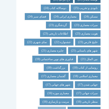
نابودی و تخریب
(25)
دوسالانه کتاب
(24)
مسکن
(24)
معماری ایرانی
(24)
فضای سبز
(24)
میراث معماری
(23)
گردشگری
(23)
هویت معماری
(23)
اطلاعات تاریخی
(23)
خلیج فارس
(23)
جشنواره
(22)
نمای شهری
(22)
شهر های باستانی
(21)
جایزه معماری
(21)
بین الملل
(21)
فناوری های نوین ساختمانی
(19)
رونمایی از کتاب
(18)
بزرگداشت
(18)
معماری اسلامی
(18)
گفتمان معماری
(17)
جهانی شدن
(17)
شهر های جهانی
(17)
میراث جهانی
(17)
معماری موزه
(16)
منظر تاریخی
(16)
مرمت و بازسازی
(16)