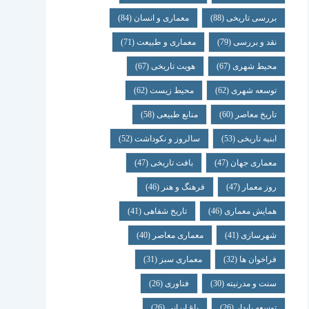
بررسی تاریخی
(88)
معماری و انسان
(84)
نقد و بررسی
(79)
معماری و طبیعت
(71)
محیط شهری
(67)
هویت تاریخی
(67)
توسعه شهری
(62)
محیط زیست
(62)
تاریخ معاصر
(60)
منابع طبیعی
(58)
ابنیه تاریخی
(53)
سالروز و نکوداشت
(52)
معماری جهان
(47)
بافت تاریخی
(47)
روز معمار
(47)
فرهنگ و هنر
(46)
همایش معماری
(46)
تاریخ شفاهی
(41)
شهرسازی
(41)
معماری معاصر
(40)
فراخوان ها
(32)
معماری سبز
(31)
سنت و مدرنیته
(30)
فناوری
(26)
توسعه پایدار
(26)
باغ ایرانی
(26)