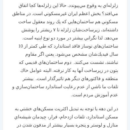
زلزله‌اي به وقوع مي‌پيوندد. حالا اين زلزله‌ها كجا اتفاق
مي‌افتد؟ بخش اعظم ايران غيرمسكوني است. در مناطق
مسكوني هم ساختمان‌هايي كه يك روند معقول ساخت
داشته‌اند، زيرساخت‌شان زلزله تا ۷ ريشتر را پوشش
مي‌دهد. لذا نگراني بيشتر در مورد دو نوع ابنيه است.
ساختمان‌هاي نوساز فاقد استاندارد كه طي كمتر از 10
سال فيدبك‌شان مشخص مي‌شود. يعني اگر مقاوم
نباشند، نشست مي‌كنند. دوم ساختمان‌هاي قديمي كه
بتون در زيرساخت آنها به‌ كار نرفته. البته عوامل خاك
منطقه و فاكتورهاي ديگر هم تاثيرگذار است. بيشتر
تلفات ما ناشي از عدم رعايت استاندارد ساختمان‌سازي و
عدم آموزش مردم است.
در اين دهه با توجه به تبديل اكثريت مسكن‌هاي خشتي به
مسكن استاندارد، تلفات ازدحام، فرار، چيدمان شيشه‌اي
منازل و لوستر و پنجره بسيار بيشتر از مدفون شدن در