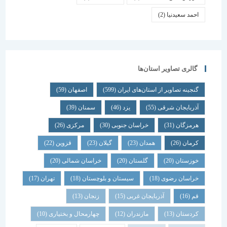
احمد سعیدنیا
(2)
گالری تصاویر استان‌ها
گنجینه تصاویر از استان‌های ایران
(599)
اصفهان
(59)
آذربایجان شرقی
(55)
یزد
(46)
سمنان
(39)
هرمزگان
(31)
خراسان جنوبی
(30)
مرکزی
(26)
کرمان
(26)
همدان
(23)
گیلان
(23)
قزوین
(22)
خوزستان
(20)
گلستان
(20)
خراسان شمالی
(20)
خراسان رضوی
(18)
سیستان و بلوچستان
(18)
تهران
(17)
قم
(16)
آذربایجان غربی
(15)
زنجان
(13)
کردستان
(13)
مازندران
(12)
چهارمحال و بختیاری
(10)