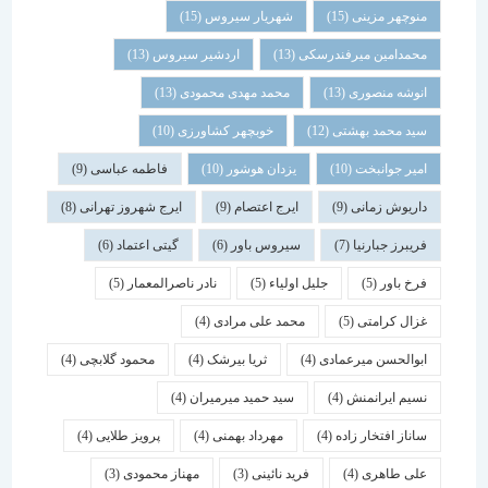
منوچهر مزینی
(15)
شهریار سیروس
(15)
محمدامین میرفندرسکی
(13)
اردشیر سیروس
(13)
انوشه منصوری
(13)
محمد مهدی محمودی
(13)
سید محمد بهشتی
(12)
خوبچهر کشاورزی
(10)
امیر جوانبخت
(10)
یزدان هوشور
(10)
فاطمه عباسی
(9)
داریوش زمانی
(9)
ایرج اعتصام
(9)
ایرج شهروز تهرانی
(8)
فریبرز جبارنیا
(7)
سیروس باور
(6)
گیتی اعتماد
(6)
فرخ باور
(5)
جلیل اولیاء
(5)
نادر ناصرالمعمار
(5)
غزال کرامتی
(5)
محمد علی مرادی
(4)
ابوالحسن میرعمادی
(4)
ثریا بیرشک
(4)
محمود گلابچی
(4)
نسیم ایرانمنش
(4)
سید حمید میرمیران
(4)
ساناز افتخار زاده
(4)
مهرداد بهمنی
(4)
پرویز طلایی
(4)
علی طاهری
(4)
فرید نائینی
(3)
مهناز محمودی
(3)