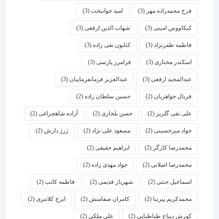
فرخ محمدزاده مهر
(3)
امید جوانبخت
(3)
کیکاووس امینی
(3)
شهاب الدین ارفعی
(3)
فاطمه ظفرنژاد
(3)
کتایون تقی زاده
(3)
اسكندر مختاری
(3)
فرامرز پارسی
(3)
عبدالمجید ارفعی
(3)
عبدالعزیز فرمانفرماییان
(3)
فریال جواهریان
(2)
حسین سلطان زاده
(2)
علی نقی گلریز
(2)
حسن بلخاری
(2)
آزاده شاهچراغی
(2)
جواد میرحسینی
(2)
مسعود علی نژاد
(2)
ژرژ دارش
(2)
محمدرضا کارگر
(2)
ابراهیم حقیقی
(2)
محمدرضا اصلانی
(2)
جواد مهدی زاده
(2)
اسماعیل جنتی
(2)
شهریار قدیمی
(2)
فاطمه کاتب
(2)
محمدکریم پیرنیا
(2)
کامران صفامنش
(2)
ایرج کلانتری
(2)
کورش دیباج طباطبایی
(2)
علی ملکی
(2)