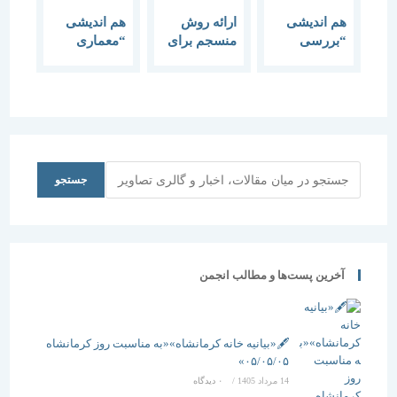
هم اندیشی
ارائه روش
هم اندیشی
“بررسی
منسجم برای
“معماری
زلزله ژاپن و
مدیریت زلزله
زلزله”
رفتارشناسی
ضروری است
مردم در
هنگام زلزله و
بعد از زلزله”
جستجو
جستجو
آخرین پست‌ها و مطالب انجمن
🖋️«بیانیه خانه کرمانشاه»«به مناسبت روز کرمانشاه
۰۵/۰۵/۰۵»
14 مرداد 1405
/
۰ دیدگاه