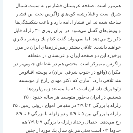
هم‌مرز است. صفحه عربستان فشارش به سمت شمال
شرق است و قبلا رشته كوه‌هاي زاگرس تحت اين فشار
ساخته شده‌اند. اين فشار ادامه دارد و باعث شكستگي‌ها
و پويش‌هاي گسل مي‌شود. در ايران روزي ۳۰ زلزله قابل
ذكر رخ مي‌دهد، اما نمي‌توان گفت كدام يك ريشتر بالاتري
خواهند داشت. تلاقي بيشتر زمين‌لرزه‌هاي ايران در مرز
برخورد اين دو صفحه ايران و عربستان در منطقه
زاگرس متمركز است. بخشي هم در نقطه‌اي جنوبي‌تر در
مكران (واقع در جنوب شرقي ايران) با پوسته اقيانوس
هند تلاقي دارد. آماري كه دكتر مهدي زارع از موسسه
ژئوفيزيك داد، اين است كه ما مستعد زمين‌لرزه‌ها
هستيم. در ايران به‌طور متوسط هر ساله حدود ۲۵۰
زلزله با بزرگي ۴ تا ۴/۹ در مقياس امواج دروني زمين، ۲۵
زلزله با بزرگي بين ٥ تا ۵/۹ و دو زلزله با بزرگي ۶ تا ۶/۹
رخ مي‌دهد. احتمال رخداد زلزله با بزرگي ٧ تا ۷/۹ هم
حدودا ۰/۲ است يعني هر پنج سال يك مورد از چنين