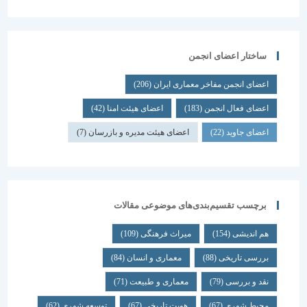
ساختار اعضای انجمن
اعضای انجمن مفاخر معماری ایران
(206)
اعضای فعال انجمن
(183)
اعضای هیئت امنا
(42)
اعضای جاوید
(22)
اعضای هیئت مدیره و بازرسان
(7)
برچسب تقسیم‌بندی‌های موضوعی مقالات
هم اندیشی
(154)
میراث فرهنگی
(109)
بررسی تاریخی
(88)
معماری و انسان
(84)
نقد و بررسی
(79)
معماری و طبیعت
(71)
محیط شهری
(67)
هویت تاریخی
(67)
توسعه شهری
(62)