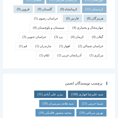
خوزستان
(15)
آذربایجان شرقی
(12)
سمنان
(12)
کردستان
(11)
کرمانشاه
(9)
گلستان
(9)
قزوین
(9)
هرمزگان
(8)
فارس
(6)
خراسان رضوی
(5)
چهارمحال و بختیاری
(4)
سیستان و بلوچستان
(4)
گیلان
(4)
کرمان
(4)
یزد
(3)
خراسان جنوبی
(3)
خراسان شمالی
(2)
اهواز
(1)
مازندران
(1)
قم
(1)
مرکزی
(1)
آذربایجان غربی
(1)
ایلام
(1)
برچسب نویسندگان انجمن
سید علیرضا قهاری
(168)
بیژن علی آبادی
(31)
شیما خرمی
(21)
سید هادی میرمیران
(18)
بهروز مرباغی
(16)
محمد منصور فلامکی
(16)