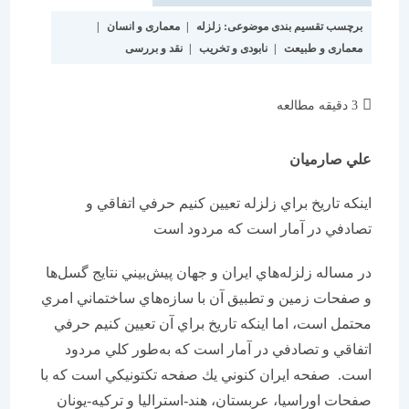
برچسب تقسیم بندی موضوعی:
زلزله
|
معماری و انسان
|
معماری و طبیعت
|
نابودی و تخریب
|
نقد و بررسی
زمان
3 دقیقه مطالعه
مطالعه:
علي صارميان
اينكه تاريخ براي زلزله تعيين كنيم حرفي اتفاقي و
تصادفي در آمار است كه مردود است
در مساله زلزله‌هاي ايران و جهان پيش‌بيني نتايج گسل‌ها
و صفحات زمين و تطبيق آن با سازه‌هاي ساختماني امري
محتمل است، اما اينكه تاريخ براي آن تعيين كنيم حرفي
اتفاقي و تصادفي در آمار است كه به‌طور كلي مردود
است. صفحه ايران كنوني يك صفحه تكتونيكي است كه با
صفحات اوراسيا، عربستان، هند-استراليا و تركيه-يونان