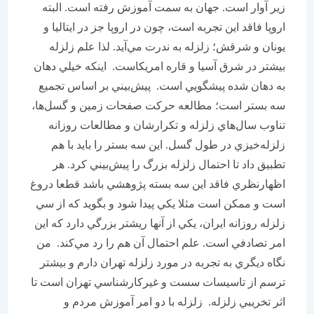
زير آوار است. جهان به سمت آموزش رفته است. البته
اروپا فاقد اين تجربه است، چون در اروپا جز در ايتاليا و
يونان و شرقش؛ زلزله به ندرت مي‌آيد. لذا علم زلزله
بيشتر در شرق آسيا و قاره امريكاست. اينكه خيلي دهان
به دهان شده پيشگويي است. پيش‌بيني بر اساس تجميع
سه بستر است؛ مطالعه حركت صفحات زمين و گسل‌ها،
تناوب سال‌هاي زلزله و تكرارشان و مطالعات روزانه
زلزله‌خيزي در طول گسل. اين سه بستر را بايد با هم
تطبيق داد تا احتمال زلزله بزرگ را پيش‌بيني كرد. هر
اظهارنظري فاقد اين سه بسته پژوهشي باشد قطعا دروغ
است و ممكن است مثلا يكي پيدا شود و بگويد كه از سي
زلزله روزانه ايران، يكي از آنها ريشتر بزرگي دارد كه اين
امر تصادفي است. علم احتمال آن هم را رد مي‌كند. من
نگاه ديگري به تجربه در مورد زلزله تهران دارم و بيشتر
ترسم از تاسيسات سست و غيركارشناسي تهران است تا
اثر تخريبي زلزله. زلزله با دو امر آموزش مردم و