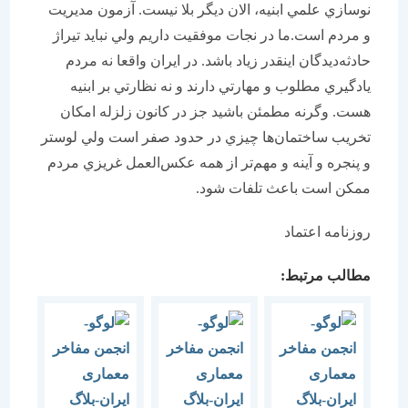
نوسازي علمي ابنيه، الان ديگر بلا نيست. آزمون مديريت
و مردم است.ما در نجات موفقيت داريم ولي نبايد تيراژ
حادثه‌ديدگان اينقدر زياد باشد. در ايران واقعا نه مردم
يادگيري مطلوب و مهارتي دارند و نه نظارتي بر ابنيه
هست. وگرنه مطمئن باشيد جز در كانون زلزله امكان
تخريب ساختمان‌ها چيزي در حدود صفر است ولي لوستر
و پنجره و آينه و مهم‌تر از همه عكس‌العمل غريزي مردم
ممكن است باعث تلفات شود.
روزنامه اعتماد
مطالب مرتبط: