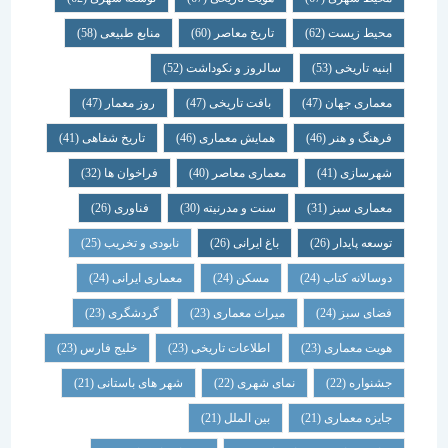
محیط زیست
(62)
تاریخ معاصر
(60)
منابع طبیعی
(58)
ابنیه تاریخی
(53)
سالروز و نکوداشت
(52)
معماری جهان
(47)
بافت تاریخی
(47)
روز معمار
(47)
فرهنگ و هنر
(46)
همایش معماری
(46)
تاریخ شفاهی
(41)
شهرسازی
(41)
معماری معاصر
(40)
فراخوان ها
(32)
معماری سبز
(31)
سنت و مدرنیته
(30)
فناوری
(26)
توسعه پایدار
(26)
باغ ایرانی
(26)
نابودی و تخریب
(25)
دوسالانه کتاب
(24)
مسکن
(24)
معماری ایرانی
(24)
فضای سبز
(24)
میراث معماری
(23)
گردشگری
(23)
هویت معماری
(23)
اطلاعات تاریخی
(23)
خلیج فارس
(23)
جشنواره
(22)
نمای شهری
(22)
شهر های باستانی
(21)
جایزه معماری
(21)
بین الملل
(21)