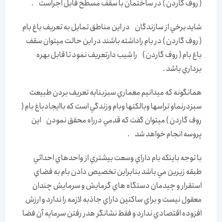
( روف گاردن ) در ساختمان با سقف مسطح قابل اجراست .
شايد برخي از سازندگان در اين مناطق تمايل به تعريف باغ بام
( روف گاردن ) در بام راداشته باشند در اين حالت ميتوان سقف
باغ بام ( روف گاردن ) را شيب دارتعريف نمود تا قابل بهره
برداري باشد .
همانگونه كه ميدانيم معماري سبزبنابه تعريف بردن طبيعت
سبزدرنماو تراسها وبالكنها وبام وزندگي است كه باايجادباغ بام (
روف گاردن ) ميتوان گفت كه قدمي درراه محقق نمودن اين
پروسه انجام خواهد شد .
با توجه باينكه بام داراي وسعت بيشتري از واحدهاي احداثي
طبقه زيرين مي باشد بنابراين تخصيص دادن بام به فضاي
استقرار و چيدمان دستگاه هاي گرمايش و سرمايش چندان
معقول نيست و براي ساكنين داراي جاذبه لازمه را ندارد و ارزش
افزوده اقتصادي ندارد و فقط نشانگر هدر رفتن سرمايه آن فضا