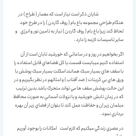
شايان ذكر است نياز است كه معمار ( طراح ) در
هنگام طراحي مجموعه باغ بام ( روف گاردن ) را در طرح خود
لحاظ كند زيرا باغ بام ( روف گاردن ) نياز به تامين نور و انرژي و
ساير تاسيسات لازمه را دارد .
اگر بخواهيم در روز و در ساعاتي كه خورشيد تابان است از آن
استفاده كنيم ميبايست قسمت يا كل فضاهاي قابل استفاده را
با سقف هاي بسيار سبك همانند اسكلت بسيار سبك پوشش با
ورق هاي بي كربنات ( ضد آفتاب ) و امثالهم در نظر بگيريم و در
اين حالت پوشش سقف ها مي تواند متحرك باشد بدين ترتيب
كه در زمان تابش خورشيد و يا نزولات آسماني به صورت محافظ
مبلمان زير ان و حفاظت عمل كند تا بتوان از فضاي زير آن بهره
برداري نمود .
در عصري زندگي ميكنيم كه لازم است امكانات را بوجود آوريم