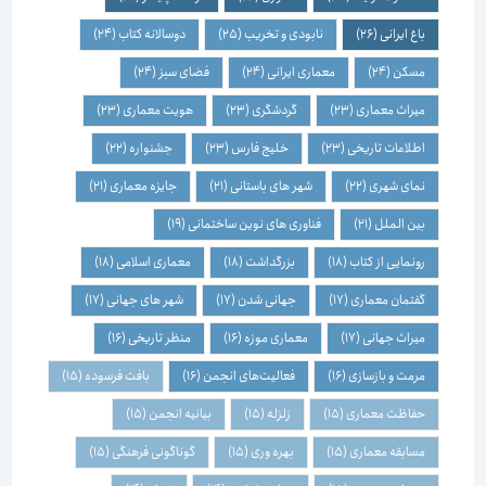
باغ ایرانی
(26)
نابودی و تخریب
(25)
دوسالانه کتاب
(24)
مسکن
(24)
معماری ایرانی
(24)
فضای سبز
(24)
میراث معماری
(23)
گردشگری
(23)
هویت معماری
(23)
اطلاعات تاریخی
(23)
خلیج فارس
(23)
جشنواره
(22)
نمای شهری
(22)
شهر های باستانی
(21)
جایزه معماری
(21)
بین الملل
(21)
فناوری های نوین ساختمانی
(19)
رونمایی از کتاب
(18)
بزرگداشت
(18)
معماری اسلامی
(18)
گفتمان معماری
(17)
جهانی شدن
(17)
شهر های جهانی
(17)
میراث جهانی
(17)
معماری موزه
(16)
منظر تاریخی
(16)
مرمت و بازسازی
(16)
فعالیت‌های انجمن
(16)
بافت فرسوده
(15)
حفاظت معماری
(15)
زلزله
(15)
بیانیه انجمن
(15)
مسابقه معماری
(15)
بهره وری
(15)
گوناگونی فرهنگی
(15)