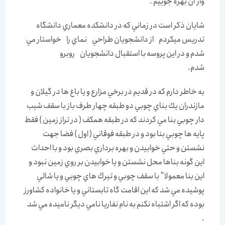
واز آن بهره جوييم .
شايان ذكر است در زماني كه در دانشكده معماري دانشگاه
تدريس ميكردم از دانشجويان طراحي نماي را خواستار مي
شدم و در اين پروسه با استقبال دانشجويان روبرو
شدم.
به خاطر دارم كه در قديم در برخي مزارع و يا باغ ها در گيلان و
مازندران يك بناي چوبي دو طبقه چهار طرف باز با سقف شيب
دار چوبي بنا مي كردند كه در طبقه همكف ( در تراز زمين ) فقط
پايه ها چوبي بنا بود و در طبقه فوقاني ( اول ) فضا جهت
نشستن و حتي خوابيدن و بهره برداري بصري بود و با احداث
اين گونه بناها محل نشستن و يا خوابيدن بر روي زمين نبود و
اين بنا معمولا” با سقف چوبي و تيرك هاي چوبي و يا شالي
پوشيده مي شد كه اين اقامت گاه تابستاني و يا خانواده كشاورز
بوده كه اگر اشتباه نكنم به نام نفاريا نامي ديگر ناميده مي شد
.