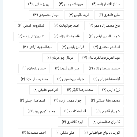
ساناز افتخار زاده
(4)
مهرداد بهمنی
(4)
پرویز طلایی
(4)
علی طاهری
(4)
فرید نائینی
(3)
مهناز محمودی
(3)
فرخ محمدزاده مهر
(3)
امید جوانبخت
(3)
کیکاووس امینی
(3)
شهاب الدین ارفعی
(3)
فاطمه ظفرنژاد
(3)
کتایون تقی زاده
(3)
اسكندر مختاری
(3)
فرامرز پارسی
(3)
عبدالمجید ارفعی
(3)
عبدالعزیز فرمانفرماییان
(3)
فریال جواهریان
(2)
حسین سلطان زاده
(2)
علی نقی گلریز
(2)
حسن بلخاری
(2)
آزاده شاهچراغی
(2)
جواد میرحسینی
(2)
مسعود علی نژاد
(2)
ژرژ دارش
(2)
محمدرضا کارگر
(2)
ابراهیم حقیقی
(2)
محمدرضا اصلانی
(2)
جواد مهدی زاده
(2)
اسماعیل جنتی
(2)
شهریار قدیمی
(2)
فاطمه کاتب
(2)
محمدکریم پیرنیا
(2)
کامران صفامنش
(2)
ایرج کلانتری
(2)
کورش دیباج طباطبایی
(2)
علی ملکی
(2)
احمد سعیدنیا
(2)