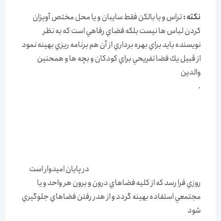
نكته :
تراس و يا بالكن فقط سايبان و يا محل مختص آويزان
كردن لباس ها نيست بلكه فضاي رفاهي است كه به نظر
نويسنده بايد براي بهره برداري از آن هم برنامه ريزي بهينه نمود
از قبيل يك فضا تفريحي براي كودكان و بچه ها و همحنين
والدين
.
در پايان اميدوار است
روزي فرا رسد كه از كليه فضاهاي درون و برون هر واحد و يا
مجتمعي استفاده بهينه گردد و از هدر رفتن فضاهاي جلوگيري
شود