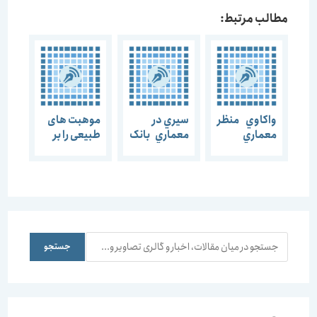
مطالب مرتبط:
واكاوي منظر
سيري در
موهبت های
معماري
معماري بانک
طبیعی را بر
ها در ايران
اساس فقه
اسلامی
هدایت کنید
جستجو
جستجو