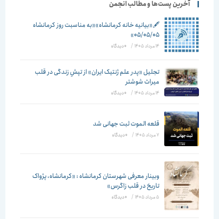
آخرین پست‌ها و مطالب انجمن
🖋️«بیانیه خانه کرمانشاه»«به مناسبت روز کرمانشاه
۰۵/۰۵/۰۵»
14 مرداد 1405
/
۰ دیدگاه
تجلیل «پدر علم ژنتیک ایران» از تپشِ زندگی در قلب
میراث شوشتر
14 مرداد 1405
/
۰ دیدگاه
قلعه الموت ثبت جهانی شد
7 مرداد 1405
/
۰ دیدگاه
وبینار معرفی شهرستان کرمانشاه : «کرمانشاه، پژواک
تاریخ در قلب زاگرس»
5 مرداد 1405
/
۰ دیدگاه