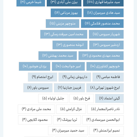
سید علیرضا قهاری
(168)
بیژن علی آبادی
(31)
شیما خرمی
(21)
سید هادی میرمیران
(18)
بهروز مرباغی
(16)
محمد منصور فلامکی
(16)
منوچهر مزینی
(15)
شهریار سیروس
(15)
محمدامین میرفندرسکی
(13)
اردشیر سیروس
(13)
انوشه منصوری
(13)
محمد مهدی محمودی
(13)
سید محمد بهشتی
(12)
خوبچهر کشاورزی
(10)
امیر جوانبخت
(10)
یزدان هوشور
(10)
فاطمه عباسی
(9)
داریوش زمانی
(9)
ایرج اعتصام
(9)
ایرج شهروز تهرانی
(8)
فریبرز جبارنیا
(7)
سیروس باور
(6)
گیتی اعتماد
(6)
فرخ باور
(5)
جلیل اولیاء
(5)
نادر ناصرالمعمار
(5)
غزال کرامتی
(5)
محمد علی مرادی
(4)
ابوالحسن میرعمادی
(4)
ثریا بیرشک
(4)
محمود گلابچی
(4)
نسیم ایرانمنش
(4)
سید حمید میرمیران
(4)