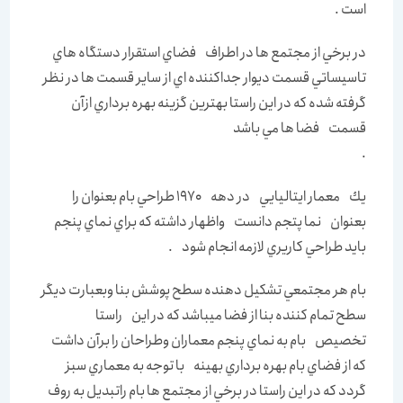
است .
در برخي از مجتمع ها در اطراف فضاي استقرار دستگاه هاي
تاسيساتي قسمت ديوار جداكننده اي از ساير قسمت ها در نظر
گرفته شده كه در اين راستا بهترين گزينه بهره برداري ازآن
قسمت فضا ها مي باشد
.
يك معمار ايتاليايي در دهه 1970 طراحي بام بعنوان را
بعنوان نما پتجم دانست واظهار داشته كه براي نماي پنجم
بايد طراحي كاريري لازمه انجام شود .
بام هر مجتمعي تشكيل دهنده سطح پوشش بنا وبعبارت ديگر
سطح تمام كننده بنا از فضا ميباشد كه در اين راستا
تخصيص بام به نماي پنجم معماران وطراحان را برآن داشت
كه از فضاي بام بهره برداري بهينه با توجه به معماري سبز
گردد كه در اين راستا در برخي از مجتمع ها بام راتبديل به روف