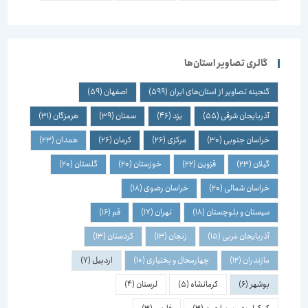
گالری تصاویر استان‌ها
گنجینه تصاویر از استان‌های ایران
(599)
اصفهان
(59)
آذربایجان شرقی
(55)
یزد
(46)
سمنان
(39)
هرمزگان
(31)
خراسان جنوبی
(30)
مرکزی
(26)
کرمان
(26)
همدان
(23)
گیلان
(23)
قزوین
(22)
خوزستان
(20)
گلستان
(20)
خراسان شمالی
(20)
خراسان رضوی
(18)
سیستان و بلوچستان
(18)
تهران
(17)
قم
(16)
آذربایجان غربی
(15)
زنجان
(13)
کردستان
(13)
مازندران
(12)
چهارمحال و بختیاری
(10)
اردبیل
(7)
بوشهر
(6)
کرمانشاه
(5)
لرستان
(4)