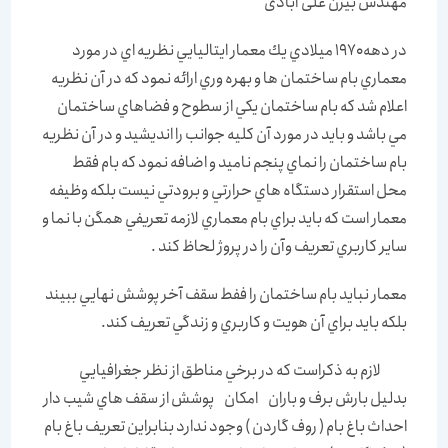
مهندس بیژن علی آبادی
در دهه1970 ميلادي يك معمار ايتاليايي نظريه اي در مورد
معماري بام ساختمان ها و بهره وري ارائه نمود كه در آن نظريه
اعلام شد كه بام ساختمان يكي از سطوح و فضاهاي ساختمان
مي باشد و بايد در مورد آن كليه جوانب را انديشيد و در آن نظريه
بام ساختمان را نماي پنجم ناميد و اضافه نمود كه بام فقط
محل استقرار دستگاه هاي حرارتي و برودتي نيست بلكه وظيفه
معمار است كه بايد براي بام معماري لازمه تعريفي همگن با نما و
ساير كاربري تعريف وآن را در پروژ لحاظ كند .
معمار نبايد بام ساختمان را ففط سقف آخر پوشش نهايي ببيند
بلكه بايد براي آن هويت و كاربري و زندگي تعريف كند.
لازم به ذكراست كه در برخي مناطق از نظر جغرافيايي
بدليل بارش برف و باران امكان پوشش از سقف هاي شيب دار
احداث باغ بام ( روف گاردن ) وجود ندارد بنابراين تعريف باغ بام