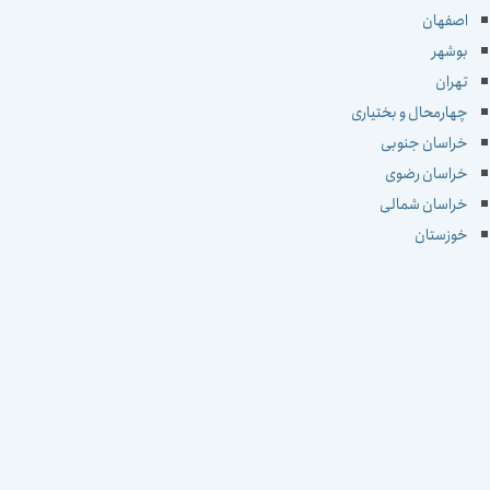
اصفهان
بوشهر
تهران
چهارمحال و بختیاری
خراسان جنوبی
خراسان رضوی
خراسان شمالی
خوزستان
زنجان
سمنان
سیستان و بلوچستان
فارس
قزوین
قم
کردستان
کرمان