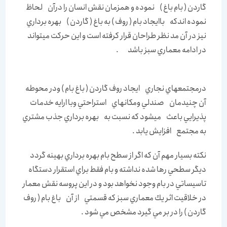
گاردن ( بام باغ ) نموده و همزمان نقش انسان را درآن لحاظ
نموده اندكه باايجاد بام ( روف ) به باغ ( گاردن ) بهره برداري
نيز در آن مد نظر طراحان قرار كرفته است و اين حركت ميتواند
در ادامه معماري سبز باشد .
درمجتمعهاي نجاري ايجاد روف گاردن ( باغ بام ) ودر محوطه
آن چنيدمان صندلي ومكانهاي استراحتي وبا ارايه خدمات
پذيرايي باعث ميشود كه نسبت به بهره برداري جذب مشتري
به مجتمع افزايش يابد .
نكته بسيار مهم آن كه اگر از سطح بام بهره برداري بهينه گردد
ديگر سطحي رها شده نداشته و بام فقط براي استقرار دستگاه
تاسيساتي در بام وجود نخواهد بود و در اين پروسه نقش معمار
در خلاقيت اثر يك معماري سبز كه قسمتي از آن باغ بام ( روف
گاردن ) را در بر مي گيرد مشخص مي شود .