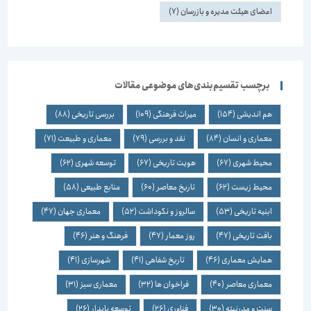
اعضای هیئت مدیره و بازرسان
(7)
برچسب تقسیم‌بندی‌های موضوعی مقالات
هم اندیشی
(154)
میراث فرهنگی
(109)
بررسی تاریخی
(88)
معماری و انسان
(84)
نقد و بررسی
(79)
معماری و طبیعت
(71)
محیط شهری
(67)
هویت تاریخی
(67)
توسعه شهری
(62)
محیط زیست
(62)
تاریخ معاصر
(60)
منابع طبیعی
(58)
ابنیه تاریخی
(53)
سالروز و نکوداشت
(52)
معماری جهان
(47)
بافت تاریخی
(47)
روز معمار
(47)
فرهنگ و هنر
(46)
همایش معماری
(46)
تاریخ شفاهی
(41)
شهرسازی
(41)
معماری معاصر
(40)
فراخوان ها
(32)
معماری سبز
(31)
سنت و مدرنیته
(30)
فناوری
(26)
توسعه پایدار
(26)