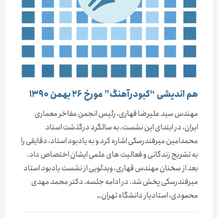
هم اندیشی “کبودرآهنگ” مورخ 26 بهمن 1390
مهندس سید علیرضا قهاری، رئیس انجمن مفاخر معماری
ایران، در ابتدای این نشست، به سالگرد درگذشت استاد
محمدامین میرفندرسکی اشاره کرد و به یادبود استاد، دقایقی را
به تشریح زندگانی و فعالیت های علمی ایشان اختصاص داد.
بعد از سخنان مهندس قهاری، ویدئویی از نشست یادبود استاد
میرفندرسکی پخش شد. در ادامه جلسه، دکتر محمد مهدی
محمودی، استادیار دانشگاه تهران…