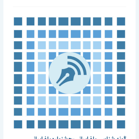
شده
است: