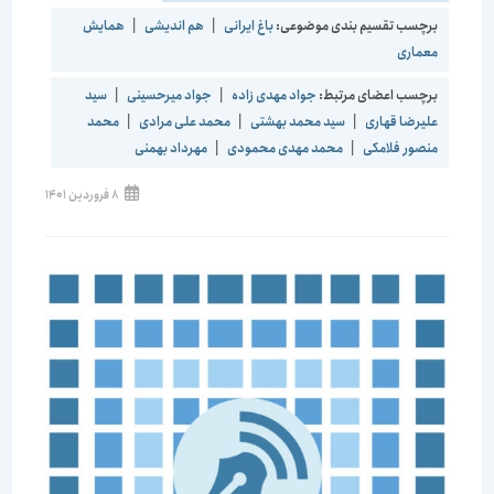
برچسب تقسیم بندی موضوعی:
باغ ایرانی
|
هم اندیشی
|
همایش
معماری
برچسب اعضای مرتبط:
جواد مهدی زاده
|
جواد میرحسینی
|
سید
علیرضا قهاری
|
سید محمد بهشتی
|
محمد علی مرادی
|
محمد
منصور فلامکی
|
محمد مهدی محمودی
|
مهرداد بهمنی
نوشته
8 فروردین 1401
منتشر
شده
است: