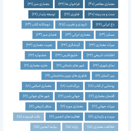
معماری معاصر
(40)
فراخوان ها
(32)
معماری سبز
(31)
سنت و مدرنیته
(30)
فناوری
(26)
توسعه پایدار
(26)
باغ ایرانی
(26)
نابودی و تخریب
(25)
دوسالانه کتاب
(24)
مسکن
(24)
معماری ایرانی
(24)
فضای سبز
(24)
میراث معماری
(23)
گردشگری
(23)
هویت معماری
(23)
اطلاعات تاریخی
(23)
خلیج فارس
(23)
جشنواره
(22)
نمای شهری
(22)
شهر های باستانی
(21)
جایزه معماری
(21)
بین الملل
(21)
فناوری های نوین ساختمانی
(19)
رونمایی از کتاب
(18)
بزرگداشت
(18)
معماری اسلامی
(18)
گفتمان معماری
(17)
جهانی شدن
(17)
شهر های جهانی
(17)
میراث جهانی
(17)
معماری موزه
(16)
منظر تاریخی
(16)
مرمت و بازسازی
(16)
فعالیت‌های انجمن
(16)
بافت فرسوده
(15)
حفاظت معماری
(15)
زلزله
(15)
بیانیه انجمن
(15)