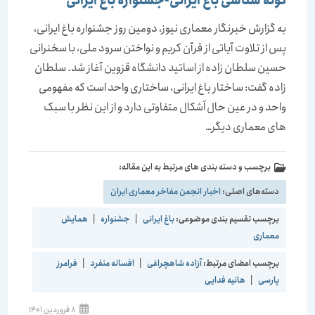
گونه شناسی باغ ایرانی-جشنواره باغ ایرانی
به گزارش خبرنگار معماری نیوز، دومین روز جشنواره باغ ایرانی،
پس از تلاوت آیاتی از قرآن کریم و نواختن سرود ملی، با سخنرانی
حسین سلطان زاده از اساتید دانشگاه قزوین آغاز شد. سلطان
زاده گفت: ساختار باغ ایرانی، ساختاری واحد است که مفهومی
واحد و در عین حال اَشکال متفاوتی دارد و از این نظر با سبک
های معماری دیگر…
برچسب و دسته بندی های مرتبط به این مقاله:
دسته‌های اصلی:
اخبار انجمن مفاخر معماری ایران
برچسب تقسیم بندی موضوعی:
باغ ایرانی
|
جشنواره
|
همایش
معماری
برچسب اعضای مرتبط:
آزاده شاهچراغی
|
افسانه منفرد
|
فرامرز
پارسی
|
هانیه فدایی
نوشته
8 فروردین 1401