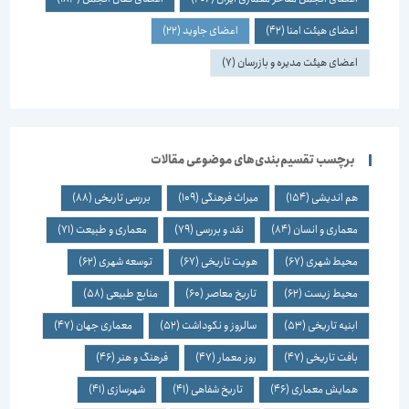
اعضای هیئت امنا
(42)
اعضای جاوید
(22)
اعضای هیئت مدیره و بازرسان
(7)
برچسب تقسیم‌بندی‌های موضوعی مقالات
هم اندیشی
(154)
میراث فرهنگی
(109)
بررسی تاریخی
(88)
معماری و انسان
(84)
نقد و بررسی
(79)
معماری و طبیعت
(71)
محیط شهری
(67)
هویت تاریخی
(67)
توسعه شهری
(62)
محیط زیست
(62)
تاریخ معاصر
(60)
منابع طبیعی
(58)
ابنیه تاریخی
(53)
سالروز و نکوداشت
(52)
معماری جهان
(47)
بافت تاریخی
(47)
روز معمار
(47)
فرهنگ و هنر
(46)
همایش معماری
(46)
تاریخ شفاهی
(41)
شهرسازی
(41)