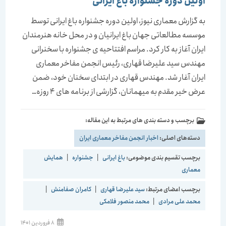
اولین دوره جشنواره باغ ایرانی
به گزارش معماری نیوز، اولین دوره جشنواره باغ ایرانی توسط
موسسه مطالعاتی جهان باغ ایرانیان و در محل خانه هنرمندان
ایران آغاز به کار کرد. مراسم افتتاحیه ی جشنواره با سخنرانی
مهندس سید علیرضا قهاری، رئیس انجمن مفاخر معماری
ایران آغار شد. مهندس قهاری در ابتدای سخنان خود، ضمن
عرض خیر مقدم به میهمانان، گزارشی از برنامه های 4 روزه…
برچسب و دسته بندی های مرتبط به این مقاله:
دسته‌های اصلی:
اخبار انجمن مفاخر معماری ایران
برچسب تقسیم بندی موضوعی:
باغ ایرانی
|
جشنواره
|
همایش
معماری
برچسب اعضای مرتبط:
سید علیرضا قهاری
|
کامران صفامنش
|
محمد علی مرادی
|
محمد منصور فلامکی
نوشته
8 فروردین 1401