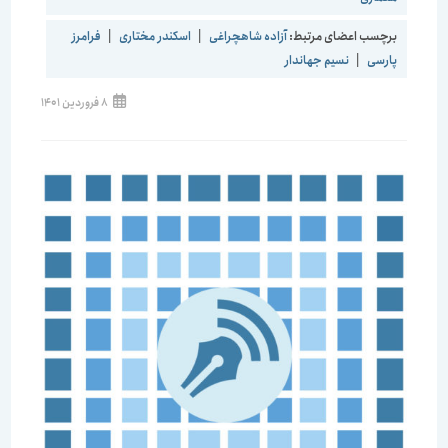
برچسب اعضای مرتبط:
آزاده شاهچراغی
|
اسكندر مختاری
|
فرامرز
پارسی
|
نسیم جهاندار
نوشته
8 فروردین 1401
منتشر
شده
است: