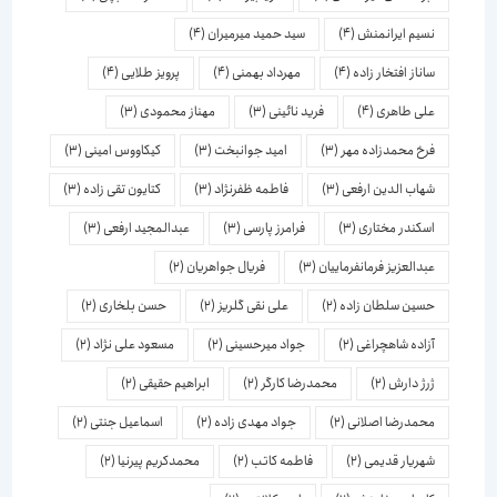
نسیم ایرانمنش
(4)
سید حمید میرمیران
(4)
ساناز افتخار زاده
(4)
مهرداد بهمنی
(4)
پرویز طلایی
(4)
علی طاهری
(4)
فرید نائینی
(3)
مهناز محمودی
(3)
فرخ محمدزاده مهر
(3)
امید جوانبخت
(3)
کیکاووس امینی
(3)
شهاب الدین ارفعی
(3)
فاطمه ظفرنژاد
(3)
کتایون تقی زاده
(3)
اسكندر مختاری
(3)
فرامرز پارسی
(3)
عبدالمجید ارفعی
(3)
عبدالعزیز فرمانفرماییان
(3)
فریال جواهریان
(2)
حسین سلطان زاده
(2)
علی نقی گلریز
(2)
حسن بلخاری
(2)
آزاده شاهچراغی
(2)
جواد میرحسینی
(2)
مسعود علی نژاد
(2)
ژرژ دارش
(2)
محمدرضا کارگر
(2)
ابراهیم حقیقی
(2)
محمدرضا اصلانی
(2)
جواد مهدی زاده
(2)
اسماعیل جنتی
(2)
شهریار قدیمی
(2)
فاطمه کاتب
(2)
محمدکریم پیرنیا
(2)