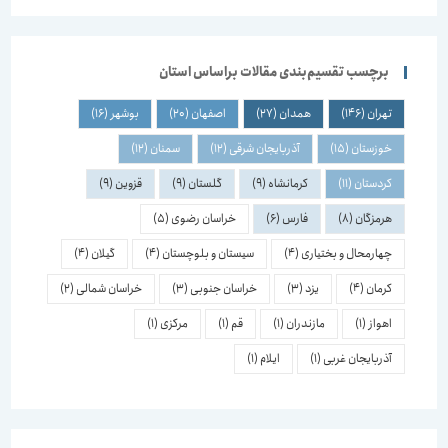
برچسب تقسیم‌بندی مقالات براساس استان
تهران
(146)
همدان
(27)
اصفهان
(20)
بوشهر
(16)
خوزستان
(15)
آذربایجان شرقی
(12)
سمنان
(12)
کردستان
(11)
کرمانشاه
(9)
گلستان
(9)
قزوین
(9)
هرمزگان
(8)
فارس
(6)
خراسان رضوی
(5)
چهارمحال و بختیاری
(4)
سیستان و بلوچستان
(4)
گیلان
(4)
کرمان
(4)
یزد
(3)
خراسان جنوبی
(3)
خراسان شمالی
(2)
اهواز
(1)
مازندران
(1)
قم
(1)
مرکزی
(1)
آذربایجان غربی
(1)
ایلام
(1)