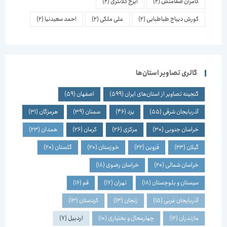
کامران صفامنش
(2)
ایرج کلانتری
(2)
کورش دیباج طباطبایی
(2)
علی ملکی
(2)
احمد سعیدنیا
(2)
گالری تصاویر استان‌ها
گنجینه تصاویر از استان‌های ایران
(599)
اصفهان
(59)
آذربایجان شرقی
(55)
یزد
(46)
سمنان
(39)
هرمزگان
(31)
خراسان جنوبی
(30)
مرکزی
(26)
کرمان
(26)
همدان
(23)
گیلان
(23)
قزوین
(22)
خوزستان
(20)
گلستان
(20)
خراسان شمالی
(20)
خراسان رضوی
(18)
سیستان و بلوچستان
(18)
تهران
(17)
قم
(16)
آذربایجان غربی
(15)
زنجان
(13)
کردستان
(13)
مازندران
(12)
چهارمحال و بختیاری
(10)
اردبیل
(7)