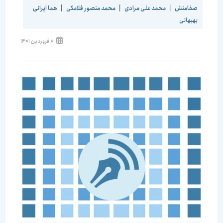
صفامنش
|
محمد علی مرادی
|
محمد منصور فلامکی
|
هما ایرانی
بهبهانی
نوشته
8 فروردین 1401
منتشر
شده
است: