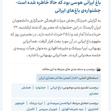
باغ ایرانی هوسی بود كه حالا خاطره شده است-
جشنواره‌ی باغ‌های ایرانی
به گزارش خبرنگار بخش میراث فرهنگی خبرگزاری دانشجویان
ایران (ایسنا)، در این جشنواره كه عصر روز گذشته (یكشنبه، 22
خردادماه) آغاز شد و تا 25 خرداد ادامه دارد، در نخستین روز كه
مفهوم باغ ایرانی در آن مورد بحث قرار گرفت، هما ایرانی
بهبهانی، ثریا بیرشك و علیرضا قهاری به‌عنوان هیأت رییسه‌ی
جلسه سخنرانی كردند. هما ایرانی بهبهانی با اشاره…
برچسب و دسته بندی های مرتبط به این مقاله:
دسته‌های اصلی:
اخبار انجمن مفاخر معماری ایران
برچسب تقسیم بندی موضوعی:
باغ ایرانی
|
جشنواره
|
همایش
معماری
برچسب اعضای مرتبط:
ابوالحسن میرعمادی
|
ثریا بیرشک
|
خوبچهر
کشاورزی
|
سید علیرضا قهاری
|
شهریار سیروس
|
کامران