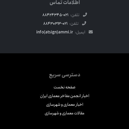
اطلاعات تماس
تلفن:
021-88424345
تلفن:
021-88430313
ایمیل:
info(atsign)ammi.ir
دسترسی سریع
صفحه نخست
اخبار انجمن مفاخر معماری ایران
اخبار معماری و شهرسازی
مقالات معماری و شهرسازی