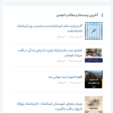
آخرین پست‌ها و مطالب انجمن
🖋️«بیانیه خانه کرمانشاه»«به مناسبت روز کرمانشاه
۰۵/۰۵/۰۵»
14 مرداد 1405
/
۰ دیدگاه
تجلیل «پدر علم ژنتیک ایران» از تپشِ زندگی در قلب
میراث شوشتر
14 مرداد 1405
/
۰ دیدگاه
قلعه الموت ثبت جهانی شد
7 مرداد 1405
/
۰ دیدگاه
وبینار معرفی شهرستان کرمانشاه : «کرمانشاه، پژواک
تاریخ در قلب زاگرس»