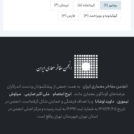
بوشهر
(6)
کرمانشاه
(5)
لرستان
(4)
کهکیلویه و بویراحمد
(3)
فارس
(3)
انجمن مفاخر معماری ایران
به همت جمعی از پیشکسوتان و دست اندرکاران
عرصه‌های گوناگون معماری مانند
ایرج اعتصام
،
علی اکبر صارمی
،
سیاوش
تیموری
،
داوید اوشانا
و با اهداف فرهنگی و حمایتی شکل گرفته‌است. انجمن در
تاریخ ۱۳۸۲/۱۲/۲۵ به شماره ثبت ۱۶۳۹۲ به ثبت رسیده و مرکز اصلی انجمن در
استان تهران شهرستان تهران واقع است.