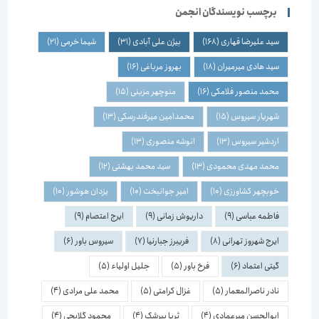
برچسب نویسندگان انجمن
سید علیرضا قهاری
(168)
بیژن علی آبادی
(31)
شیما خرمی
(21)
سید هادی میرمیران
(18)
بهروز مرباغی
(16)
محمد منصور فلامکی
(16)
منوچهر مزینی
(15)
شهریار سیروس
(15)
محمدامین میرفندرسکی
(13)
اردشیر سیروس
(13)
انوشه منصوری
(13)
محمد مهدی محمودی
(13)
سید محمد بهشتی
(12)
خوبچهر کشاورزی
(10)
امیر جوانبخت
(10)
یزدان هوشور
(10)
فاطمه عباسی
(9)
داریوش زمانی
(9)
ایرج اعتصام
(9)
ایرج شهروز تهرانی
(8)
فریبرز جبارنیا
(7)
سیروس باور
(6)
گیتی اعتماد
(6)
فرخ باور
(5)
جلیل اولیاء
(5)
نادر ناصرالمعمار
(5)
غزال کرامتی
(5)
محمد علی مرادی
(4)
ابوالحسن میرعمادی
(4)
ثریا بیرشک
(4)
محمود گلابچی
(4)