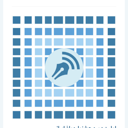
شده
است: