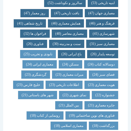
ابنیه تاریخی
(53)
سالروز و نکوداشت
(52)
معماری جهان
(47)
بافت تاریخی
(47)
روز معمار
(47)
فرهنگ و هنر
(46)
همایش معماری
(46)
تاریخ شفاهی
(41)
شهرسازی
(41)
معماری معاصر
(40)
فراخوان ها
(32)
معماری سبز
(31)
سنت و مدرنیته
(30)
فناوری
(26)
توسعه پایدار
(26)
باغ ایرانی
(26)
نابودی و تخریب
(25)
دوسالانه کتاب
(24)
مسکن
(24)
معماری ایرانی
(24)
فضای سبز
(24)
میراث معماری
(23)
گردشگری
(23)
هویت معماری
(23)
اطلاعات تاریخی
(23)
خلیج فارس
(23)
جشنواره
(22)
نمای شهری
(22)
شهر های باستانی
(21)
جایزه معماری
(21)
بین الملل
(21)
فناوری های نوین ساختمانی
(19)
رونمایی از کتاب
(18)
بزرگداشت
(18)
معماری اسلامی
(18)