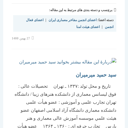
برچسب و دسته بندی های مرتبط به این مقاله:
دسته اعضا:
اعضای انجمن مفاخر معماری ایران
|
اعضای فعال
انجمن
|
اعضای هیئت امنا
نوشته
27 بهمن 1400
منتشر
شده
است:
سید حمید میرمیران
تاریخ و محل تولد :۱۳۳۷ ـ تهران تحصیلات عالی :
فوق لیسانس معماری از دانشکده هنرهای زیبا / دانشگاه
تهران تجارب علمی و آموزشی : عضو هیأت علمی
دانشکده معماری دانشگاه آزاد اسلامی اصفهان عضو
هيئت علمي موسسه آموزش عالی معماری و هنر
پارس تجارب حرفه ای : ۱۳۶۰ ـ ۱۳۶۴ عضو هیأت