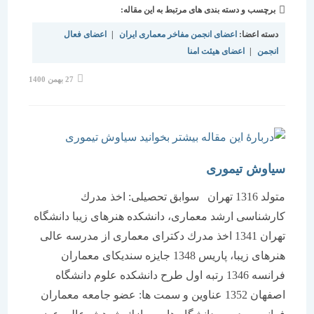
برچسب و دسته بندی های مرتبط به این مقاله:
دسته اعضا:
اعضای انجمن مفاخر معماری ایران
|
اعضای فعال
انجمن
|
اعضای هیئت امنا
نوشته
27 بهمن 1400
منتشر
شده
است:
سیاوش تیموری
متولد 1316 تهران سوابق تحصیلی: اخذ مدرك
كارشناسی ارشد معماری، دانشكده هنرهای زیبا دانشگاه
تهران 1341 اخذ مدرك دكترای معماری از مدرسه عالی
هنرهای زیبا، پاریس 1348 جایزه سندیكای معماران
فرانسه 1346 رتبه اول طرح دانشكده علوم دانشگاه
اصفهان 1352 عناوین و سمت ها: عضو جامعه معماران