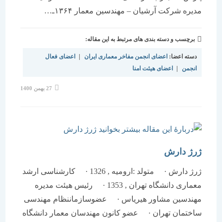
مدیره شرکت آرشیان – مهندسین معمار ۱۳۶۴ـ…
برچسب و دسته بندی های مرتبط به این مقاله:
دسته اعضا:
اعضای انجمن مفاخر معماری ایران
|
اعضای فعال
انجمن
|
اعضای هیئت امنا
نوشته
27 بهمن 1400
منتشر
شده
است:
ژرژ دارش
ژرژ دارش · متولد :ارومیه , 1326 · کارشناسی ارشد
معماری دانشگاه تهران , 1353 · رئیس هیئت مدیره
مهندسین مشاور هیریاس · عضوسازماننظام مهندسی
ساختمان تهران · عضو کانون مهندسان معمار دانشگاه