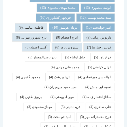
انوشه منصوری
(13)
محمد مهدی محمودی
(13)
سید محمد بهشتی
(12)
خوبچهر کشاورزی
(10)
امیر جوانبخت
(10)
یزدان هوشور
(10)
فاطمه عباسی
(9)
داریوش زمانی
(9)
ایرج اعتصام
(9)
ایرج شهروز تهرانی
(8)
فریبرز جبارنیا
(7)
سیروس باور
(6)
گیتی اعتماد
(6)
فرخ باور
(5)
جلیل اولیاء
(5)
نادر ناصرالمعمار
(5)
غزال کرامتی
(5)
محمد علی مرادی
(4)
ابوالحسن میرعمادی
(4)
ثریا بیرشک
(4)
محمود گلابچی
(4)
نسیم ایرانمنش
(4)
سید حمید میرمیران
(4)
ساناز افتخار زاده
(4)
مهرداد بهمنی
(4)
پرویز طلایی
(4)
علی طاهری
(4)
فرید نائینی
(3)
مهناز محمودی
(3)
فرخ محمدزاده مهر
(3)
امید جوانبخت
(3)
کیکاووس امینی
(3)
شهاب الدین ارفعی
(3)