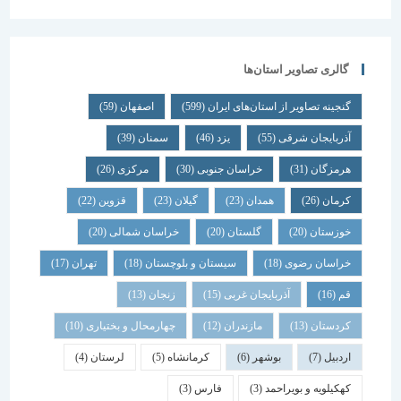
گالری تصاویر استان‌ها
گنجینه تصاویر از استان‌های ایران
(599)
اصفهان
(59)
آذربایجان شرقی
(55)
یزد
(46)
سمنان
(39)
هرمزگان
(31)
خراسان جنوبی
(30)
مرکزی
(26)
کرمان
(26)
همدان
(23)
گیلان
(23)
قزوین
(22)
خوزستان
(20)
گلستان
(20)
خراسان شمالی
(20)
خراسان رضوی
(18)
سیستان و بلوچستان
(18)
تهران
(17)
قم
(16)
آذربایجان غربی
(15)
زنجان
(13)
کردستان
(13)
مازندران
(12)
چهارمحال و بختیاری
(10)
اردبیل
(7)
بوشهر
(6)
کرمانشاه
(5)
لرستان
(4)
کهکیلویه و بویراحمد
(3)
فارس
(3)