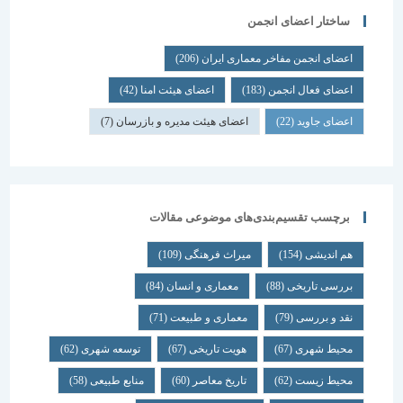
ساختار اعضای انجمن
اعضای انجمن مفاخر معماری ایران
(206)
اعضای فعال انجمن
(183)
اعضای هیئت امنا
(42)
اعضای جاوید
(22)
اعضای هیئت مدیره و بازرسان
(7)
برچسب تقسیم‌بندی‌های موضوعی مقالات
هم اندیشی
(154)
میراث فرهنگی
(109)
بررسی تاریخی
(88)
معماری و انسان
(84)
نقد و بررسی
(79)
معماری و طبیعت
(71)
محیط شهری
(67)
هویت تاریخی
(67)
توسعه شهری
(62)
محیط زیست
(62)
تاریخ معاصر
(60)
منابع طبیعی
(58)