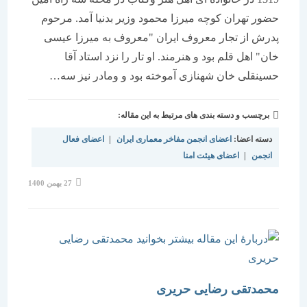
حضور تهران كوچه میرزا محمود وزیر بدنیا آمد. مرحوم
پدرش از تجار معروف ایران "معروف به میرزا عیسی
خان" اهل قلم بود و هنرمند. او تار را نزد استاد آقا
حسینقلی خان شهنازی آموخته بود و ومادر نیز سه…
برچسب و دسته بندی های مرتبط به این مقاله:
دسته اعضا:
اعضای انجمن مفاخر معماری ایران
|
اعضای فعال
انجمن
|
اعضای هیئت امنا
نوشته
27 بهمن 1400
منتشر
شده
است:
محمدتقی رضایی حریری