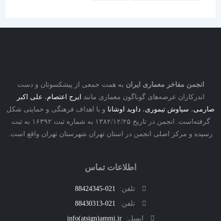
نجمن مفاخر معماری ایران
به همت جمعی از پیشکسوتان و دست
درکاران عرصه‌های گوناگون معماری مانند
ایرج اعتصام
،
علی اکبر
ی
،
سیاوش تیموری
،
داوید اوشانا
و با اهداف فرهنگی و حمایتی شکل
گرفته‌است. انجمن در تاریخ ۱۳۸۲/۱۲/۲۵ به شماره ثبت ۱۶۳۹۲ به ثبت
ه و مرکز اصلی انجمن در استان تهران شهرستان تهران واقع است.
اطلاعات تماس
تلفن:
021-88424345
تلفن:
021-88430313
ایمیل:
info(atsign)ammi.ir