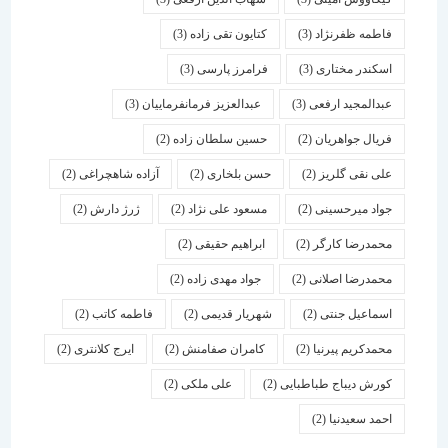
فاطمه ظفرنژاد
(3)
کتایون تقی زاده
(3)
اسكندر مختاری
(3)
فرامرز پارسی
(3)
عبدالمجید ارفعی
(3)
عبدالعزیز فرمانفرماییان
(3)
فریال جواهریان
(2)
حسین سلطان زاده
(2)
علی نقی گلریز
(2)
حسن بلخاری
(2)
آزاده شاهچراغی
(2)
جواد میرحسینی
(2)
مسعود علی نژاد
(2)
ژرژ دارش
(2)
محمدرضا کارگر
(2)
ابراهیم حقیقی
(2)
محمدرضا اصلانی
(2)
جواد مهدی زاده
(2)
اسماعیل جنتی
(2)
شهریار قدیمی
(2)
فاطمه کاتب
(2)
محمدکریم پیرنیا
(2)
کامران صفامنش
(2)
ایرج کلانتری
(2)
کورش دیباج طباطبایی
(2)
علی ملکی
(2)
احمد سعیدنیا
(2)