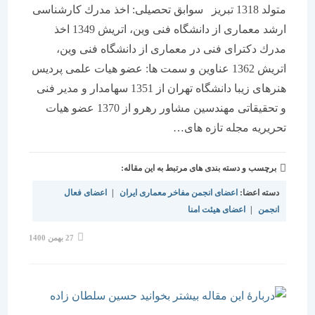
متولد 1318 تبریز سوابق تحصیلی: اخذ مدرك كارشناسی
ارشد معماری از دانشگاه فنی وین، اتریش 1349 اخذ
مدرك دكترای فنی در معماری از دانشگاه فنی وین،
اتریش 1362 عناوین و سمت ها: عضو هیات علمی پردیس
هنرهای زیبا دانشگاه تهران از 1351 سهامدار و مدیر فنی
و تحقیقاتی مهندسین مشاور رهرو از 1370 عضو هیات
تحریریه مجله تازه های…
برچسب و دسته بندی های مرتبط به این مقاله:
دسته اعضا:
اعضای انجمن مفاخر معماری ایران
|
اعضای فعال
انجمن
|
اعضای هیئت امنا
نوشته
27 بهمن 1400
منتشر
شده
است: