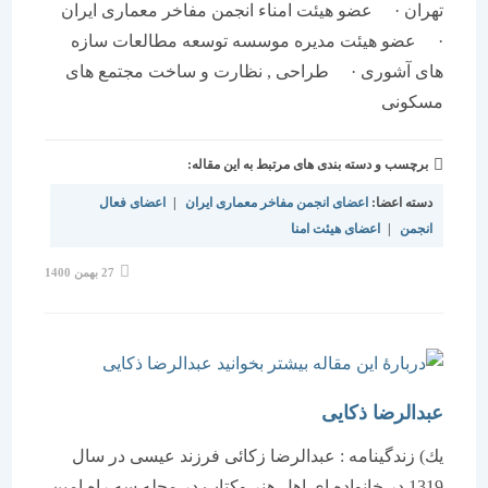
تهران · عضو هیئت امناء انجمن مفاخر معماری ایران
· عضو هیئت مدیره موسسه توسعه مطالعات سازه
های آشوری · طراحی , نظارت و ساخت مجتمع های
مسکونی
برچسب و دسته بندی های مرتبط به این مقاله:
دسته اعضا:
اعضای انجمن مفاخر معماری ایران
|
اعضای فعال
انجمن
|
اعضای هیئت امنا
نوشته
27 بهمن 1400
منتشر
شده
است:
عبدالرضا ذکایی
یك) زندگینامه : عبدالرضا زكائی فرزند عیسی در سال
1319 در خانواده ای اهل هنر وكتاب در محله سه راه امین