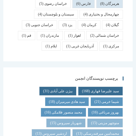
هرمزگان
(8)
فارس
(6)
خراسان رضوی
(5)
چهارمحال و بختیاری
(4)
سیستان و بلوچستان
(4)
گیلان
(4)
کرمان
(4)
یزد
(3)
خراسان جنوبی
(3)
خراسان شمالی
(2)
اهواز
(1)
مازندران
(1)
قم
(1)
مرکزی
(1)
آذربایجان غربی
(1)
ایلام
(1)
برچسب نویسندگان انجمن
سید علیرضا قهاری
(168)
بیژن علی آبادی
(31)
شیما خرمی
(21)
سید هادی میرمیران
(18)
بهروز مرباغی
(16)
محمد منصور فلامکی
(16)
منوچهر مزینی
(15)
شهریار سیروس
(15)
محمدامین میرفندرسکی
(13)
اردشیر سیروس
(13)