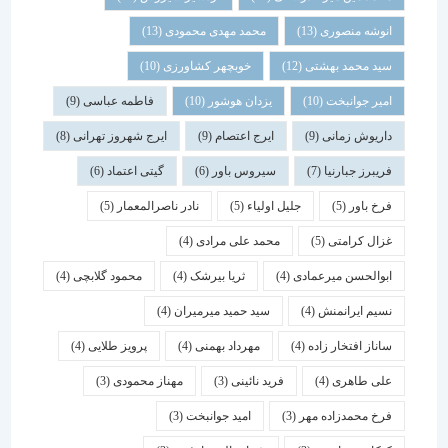
انوشه منصوری
(13)
محمد مهدی محمودی
(13)
سید محمد بهشتی
(12)
خوبچهر کشاورزی
(10)
امیر جوانبخت
(10)
یزدان هوشور
(10)
فاطمه عباسی
(9)
داریوش زمانی
(9)
ایرج اعتصام
(9)
ایرج شهروز تهرانی
(8)
فریبرز جبارنیا
(7)
سیروس باور
(6)
گیتی اعتماد
(6)
فرخ باور
(5)
جلیل اولیاء
(5)
نادر ناصرالمعمار
(5)
غزال کرامتی
(5)
محمد علی مرادی
(4)
ابوالحسن میرعمادی
(4)
ثریا بیرشک
(4)
محمود گلابچی
(4)
نسیم ایرانمنش
(4)
سید حمید میرمیران
(4)
ساناز افتخار زاده
(4)
مهرداد بهمنی
(4)
پرویز طلایی
(4)
علی طاهری
(4)
فرید نائینی
(3)
مهناز محمودی
(3)
فرخ محمدزاده مهر
(3)
امید جوانبخت
(3)