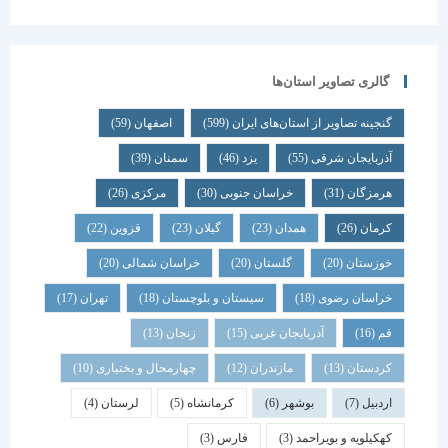
گالری تصاویر استان‌ها
گنجینه تصاویر از استان‌های ایران
(599)
اصفهان
(59)
آذربایجان شرقی
(55)
یزد
(46)
سمنان
(39)
هرمزگان
(31)
خراسان جنوبی
(30)
مرکزی
(26)
کرمان
(26)
همدان
(23)
گیلان
(23)
قزوین
(22)
خوزستان
(20)
گلستان
(20)
خراسان شمالی
(20)
خراسان رضوی
(18)
سیستان و بلوچستان
(18)
تهران
(17)
قم
(16)
آذربایجان غربی
(15)
زنجان
(13)
کردستان
(13)
مازندران
(12)
چهارمحال و بختیاری
(10)
اردبیل
(7)
بوشهر
(6)
کرمانشاه
(5)
لرستان
(4)
کهکیلویه و بویراحمد
(3)
فارس
(3)