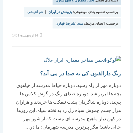
دسته‌های اصلی:
اخبار معماری و شهرسازی
برچسب تقسیم بندی موضوعی:
پژوهش در ایران
|
هم اندیشی
برچسب اعضای مرتبط:
سید علیرضا قهاری
نوشته
14 اردیبهشت 1401
منتشر
شده
است:
زنگ دارالفنون کی به صدا در می آید؟
دوباره مهر از راه رسید. دوباره حیاط مدرسه از هیاهوی
بچه ها لبریز شد. دوباره صدای زنگ در گوش کلاس ها
پیچید، دوباره شاگردان پشت نیمکت ها خزیدند و هزاران
هزار چشم چموش سیاه زل زد به تخته سیاه. این روزها
در کهن دیار ماهیچ مدرسه ای نیست که از شور مهر
خالی باشد؛ مگر پیرترین مدرسه شهرمان؛ ما در…