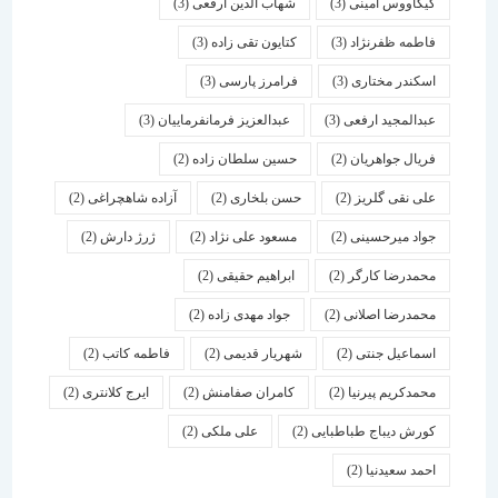
کیکاووس امینی
(3)
شهاب الدین ارفعی
(3)
فاطمه ظفرنژاد
(3)
کتایون تقی زاده
(3)
اسكندر مختاری
(3)
فرامرز پارسی
(3)
عبدالمجید ارفعی
(3)
عبدالعزیز فرمانفرماییان
(3)
فریال جواهریان
(2)
حسین سلطان زاده
(2)
علی نقی گلریز
(2)
حسن بلخاری
(2)
آزاده شاهچراغی
(2)
جواد میرحسینی
(2)
مسعود علی نژاد
(2)
ژرژ دارش
(2)
محمدرضا کارگر
(2)
ابراهیم حقیقی
(2)
محمدرضا اصلانی
(2)
جواد مهدی زاده
(2)
اسماعیل جنتی
(2)
شهریار قدیمی
(2)
فاطمه کاتب
(2)
محمدکریم پیرنیا
(2)
کامران صفامنش
(2)
ایرج کلانتری
(2)
کورش دیباج طباطبایی
(2)
علی ملکی
(2)
احمد سعیدنیا
(2)