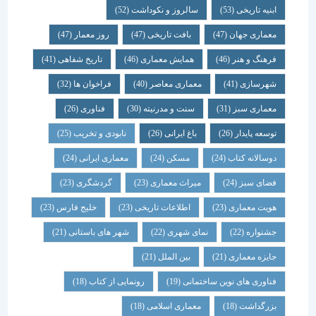
ابنیه تاریخی
(53)
سالروز و نکوداشت
(52)
معماری جهان
(47)
بافت تاریخی
(47)
روز معمار
(47)
فرهنگ و هنر
(46)
همایش معماری
(46)
تاریخ شفاهی
(41)
شهرسازی
(41)
معماری معاصر
(40)
فراخوان ها
(32)
معماری سبز
(31)
سنت و مدرنیته
(30)
فناوری
(26)
توسعه پایدار
(26)
باغ ایرانی
(26)
نابودی و تخریب
(25)
دوسالانه کتاب
(24)
مسکن
(24)
معماری ایرانی
(24)
فضای سبز
(24)
میراث معماری
(23)
گردشگری
(23)
هویت معماری
(23)
اطلاعات تاریخی
(23)
خلیج فارس
(23)
جشنواره
(22)
نمای شهری
(22)
شهر های باستانی
(21)
جایزه معماری
(21)
بین الملل
(21)
فناوری های نوین ساختمانی
(19)
رونمایی از کتاب
(18)
بزرگداشت
(18)
معماری اسلامی
(18)