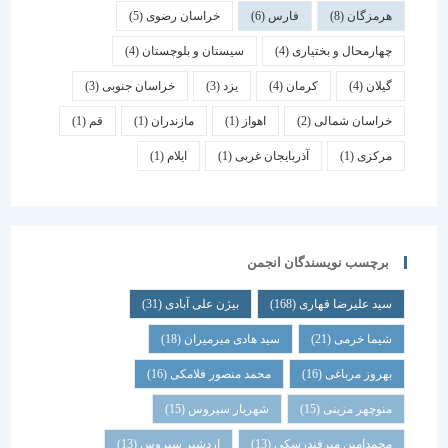
هرمزگان
(8)
فارس
(6)
خراسان رضوی
(5)
چهارمحال و بختیاری
(4)
سیستان و بلوچستان
(4)
گیلان
(4)
کرمان
(4)
یزد
(3)
خراسان جنوبی
(3)
خراسان شمالی
(2)
اهواز
(1)
مازندران
(1)
قم
(1)
مرکزی
(1)
آذربایجان غربی
(1)
ایلام
(1)
برچسب نویسندگان انجمن
سید علیرضا قهاری
(168)
بیژن علی آبادی
(31)
شیما خرمی
(21)
سید هادی میرمیران
(18)
بهروز مرباغی
(16)
محمد منصور فلامکی
(16)
منوچهر مزینی
(15)
شهریار سیروس
(15)
محمدامین میرفندرسکی
(13)
اردشیر سیروس
(13)