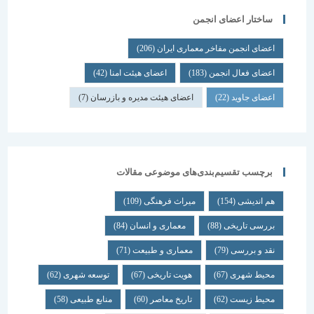
ساختار اعضای انجمن
اعضای انجمن مفاخر معماری ایران
(206)
اعضای فعال انجمن
(183)
اعضای هیئت امنا
(42)
اعضای جاوید
(22)
اعضای هیئت مدیره و بازرسان
(7)
برچسب تقسیم‌بندی‌های موضوعی مقالات
هم اندیشی
(154)
میراث فرهنگی
(109)
بررسی تاریخی
(88)
معماری و انسان
(84)
نقد و بررسی
(79)
معماری و طبیعت
(71)
محیط شهری
(67)
هویت تاریخی
(67)
توسعه شهری
(62)
محیط زیست
(62)
تاریخ معاصر
(60)
منابع طبیعی
(58)