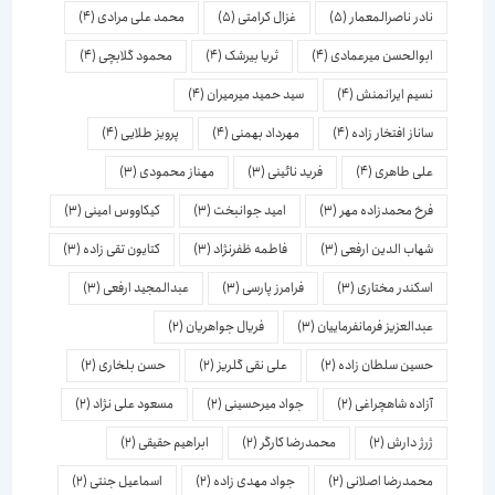
نادر ناصرالمعمار
(5)
غزال کرامتی
(5)
محمد علی مرادی
(4)
ابوالحسن میرعمادی
(4)
ثریا بیرشک
(4)
محمود گلابچی
(4)
نسیم ایرانمنش
(4)
سید حمید میرمیران
(4)
ساناز افتخار زاده
(4)
مهرداد بهمنی
(4)
پرویز طلایی
(4)
علی طاهری
(4)
فرید نائینی
(3)
مهناز محمودی
(3)
فرخ محمدزاده مهر
(3)
امید جوانبخت
(3)
کیکاووس امینی
(3)
شهاب الدین ارفعی
(3)
فاطمه ظفرنژاد
(3)
کتایون تقی زاده
(3)
اسكندر مختاری
(3)
فرامرز پارسی
(3)
عبدالمجید ارفعی
(3)
عبدالعزیز فرمانفرماییان
(3)
فریال جواهریان
(2)
حسین سلطان زاده
(2)
علی نقی گلریز
(2)
حسن بلخاری
(2)
آزاده شاهچراغی
(2)
جواد میرحسینی
(2)
مسعود علی نژاد
(2)
ژرژ دارش
(2)
محمدرضا کارگر
(2)
ابراهیم حقیقی
(2)
محمدرضا اصلانی
(2)
جواد مهدی زاده
(2)
اسماعیل جنتی
(2)