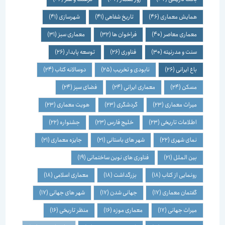
همایش معماری
(46)
تاریخ شفاهی
(41)
شهرسازی
(41)
معماری معاصر
(40)
فراخوان ها
(32)
معماری سبز
(31)
سنت و مدرنیته
(30)
فناوری
(26)
توسعه پایدار
(26)
باغ ایرانی
(26)
نابودی و تخریب
(25)
دوسالانه کتاب
(24)
مسکن
(24)
معماری ایرانی
(24)
فضای سبز
(24)
میراث معماری
(23)
گردشگری
(23)
هویت معماری
(23)
اطلاعات تاریخی
(23)
خلیج فارس
(23)
جشنواره
(22)
نمای شهری
(22)
شهر های باستانی
(21)
جایزه معماری
(21)
بین الملل
(21)
فناوری های نوین ساختمانی
(19)
رونمایی از کتاب
(18)
بزرگداشت
(18)
معماری اسلامی
(18)
گفتمان معماری
(17)
جهانی شدن
(17)
شهر های جهانی
(17)
میراث جهانی
(17)
معماری موزه
(16)
منظر تاریخی
(16)