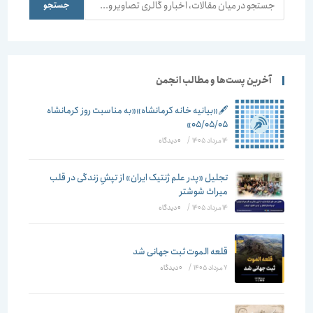
جستجو
جستجو
آخرین پست‌ها و مطالب انجمن
🖋️«بیانیه خانه کرمانشاه»«به مناسبت روز کرمانشاه
۰۵/۰۵/۰۵»
14 مرداد 1405
/
۰ دیدگاه
تجلیل «پدر علم ژنتیک ایران» از تپشِ زندگی در قلب
میراث شوشتر
14 مرداد 1405
/
۰ دیدگاه
قلعه الموت ثبت جهانی شد
7 مرداد 1405
/
۰ دیدگاه