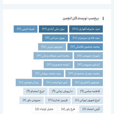
برچسب نویسندگان انجمن
سید علیرضا قهاری
(168)
بیژن علی آبادی
(31)
شیما خرمی
(21)
سید هادی میرمیران
(18)
بهروز مرباغی
(16)
محمد منصور فلامکی
(16)
منوچهر مزینی
(15)
شهریار سیروس
(15)
محمدامین میرفندرسکی
(13)
اردشیر سیروس
(13)
انوشه منصوری
(13)
محمد مهدی محمودی
(13)
سید محمد بهشتی
(12)
خوبچهر کشاورزی
(10)
امیر جوانبخت
(10)
یزدان هوشور
(10)
فاطمه عباسی
(9)
داریوش زمانی
(9)
ایرج اعتصام
(9)
ایرج شهروز تهرانی
(8)
فریبرز جبارنیا
(7)
سیروس باور
(6)
گیتی اعتماد
(6)
فرخ باور
(5)
جلیل اولیاء
(5)