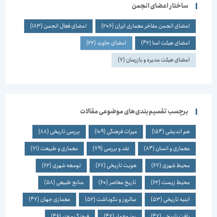
ساختار اعضای انجمن
اعضای انجمن مفاخر معماری ایران
(206)
اعضای فعال انجمن
(183)
اعضای هیئت امنا
(42)
اعضای جاوید
(22)
اعضای هیئت مدیره و بازرسان
(7)
برچسب تقسیم‌بندی‌های موضوعی مقالات
هم اندیشی
(154)
میراث فرهنگی
(109)
بررسی تاریخی
(88)
معماری و انسان
(84)
نقد و بررسی
(79)
معماری و طبیعت
(71)
محیط شهری
(67)
هویت تاریخی
(67)
توسعه شهری
(62)
محیط زیست
(62)
تاریخ معاصر
(60)
منابع طبیعی
(58)
ابنیه تاریخی
(53)
سالروز و نکوداشت
(52)
معماری جهان
(47)
بافت تاریخی
(47)
روز معمار
(47)
فرهنگ و هنر
(46)