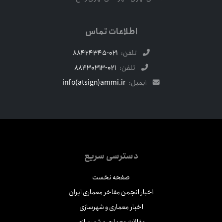
اطلاعات تماس
تلفن:
021-88424345
تلفن:
021-88430313
ایمیل:
info(atsign)ammi.ir
دسترسی سریع
صفحه نخست
اخبار انجمن مفاخر معماری ایران
اخبار معماری و شهرسازی