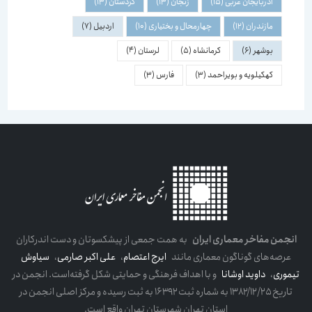
آذربایجان غربی
(15)
زنجان
(13)
کردستان
(13)
مازندران
(12)
چهارمحال و بختیاری
(10)
اردبیل
(7)
بوشهر
(6)
کرمانشاه
(5)
لرستان
(4)
کهکیلویه و بویراحمد
(3)
فارس
(3)
انجمن مفاخر معماری ایران
به همت جمعی از پیشکسوتان و دست اندرکاران
عرصه‌های گوناگون معماری مانند
ایرج اعتصام
،
علی اکبر صارمی
،
سیاوش
تیموری
،
داوید اوشانا
و با اهداف فرهنگی و حمایتی شکل گرفته‌است. انجمن در
تاریخ ۱۳۸۲/۱۲/۲۵ به شماره ثبت ۱۶۳۹۲ به ثبت رسیده و مرکز اصلی انجمن در
استان تهران شهرستان تهران واقع است.