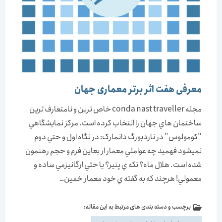
معرفی هفت اثر برتر معماری جهان
مجله conda nast traveller خاص ترين و نامتعارف ترين
ساختمان هاي جهان را انتخاب کرده است. مرکز نمايشگاهي
"کومولوس" در ناردبورگ دانمارک: در نگاه اول و حتي دوم
نميشود فهميد چه عواملي معمار ار بعاين فرم و حجم رهنمون
شده است. هلال ماه؟ تکه ي پنير؟ يا حتي ارگانيزمي ساده و
معمولي! هرچند که به گفته ي خود معمار خمين…
برچسب و دسته بندی های مرتبط به این مقاله: