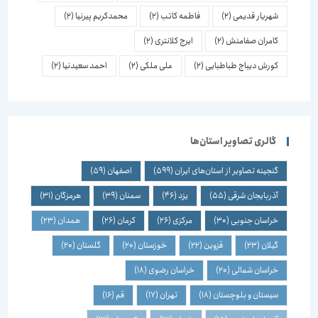
شهریار قدیمی
(2)
فاطمه کاتب
(2)
محمدکریم پیرنیا
(2)
کامران صفامنش
(2)
ایرج کلانتری
(2)
کورش دیباج طباطبایی
(2)
علی ملکی
(2)
احمد سعیدنیا
(2)
گالری تصاویر استان‌ها
گنجینه تصاویر از استان‌های ایران
(599)
اصفهان
(59)
آذربایجان شرقی
(55)
یزد
(46)
سمنان
(39)
هرمزگان
(31)
خراسان جنوبی
(30)
مرکزی
(26)
کرمان
(26)
همدان
(23)
گیلان
(23)
قزوین
(22)
خوزستان
(20)
گلستان
(20)
خراسان شمالی
(20)
خراسان رضوی
(18)
سیستان و بلوچستان
(18)
تهران
(17)
قم
(16)