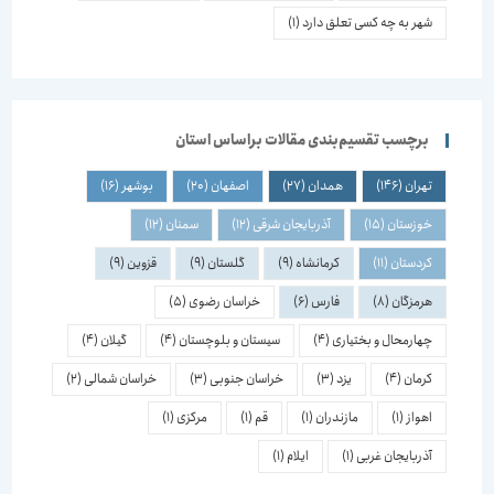
شهر به چه کسی تعلق دارد
(1)
برچسب تقسیم‌بندی مقالات براساس استان
تهران
(146)
همدان
(27)
اصفهان
(20)
بوشهر
(16)
خوزستان
(15)
آذربایجان شرقی
(12)
سمنان
(12)
کردستان
(11)
کرمانشاه
(9)
گلستان
(9)
قزوین
(9)
هرمزگان
(8)
فارس
(6)
خراسان رضوی
(5)
چهارمحال و بختیاری
(4)
سیستان و بلوچستان
(4)
گیلان
(4)
کرمان
(4)
یزد
(3)
خراسان جنوبی
(3)
خراسان شمالی
(2)
اهواز
(1)
مازندران
(1)
قم
(1)
مرکزی
(1)
آذربایجان غربی
(1)
ایلام
(1)