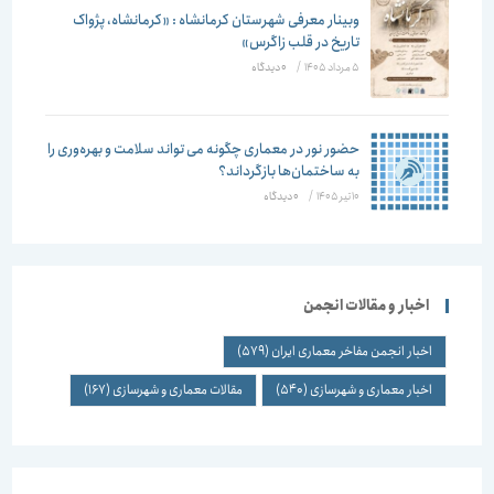
وبینار معرفی شهرستان کرمانشاه : «کرمانشاه، پژواک
تاریخ در قلب زاگرس»
5 مرداد 1405
/
۰ دیدگاه
حضور نور در معماری چگونه می تواند سلامت و بهره‌وری را
به ساختمان‌ها بازگرداند؟
10 تیر 1405
/
۰ دیدگاه
اخبار و مقالات انجمن
اخبار انجمن مفاخر معماری ایران
(579)
اخبار معماری و شهرسازی
(540)
مقالات معماری و شهرسازی
(167)