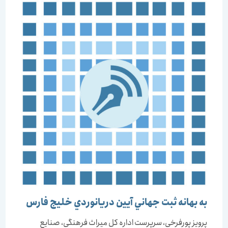
به بهانه ثبت جهاني آيين دريانوردي خليج فارس
پرويز پورفرخي، سرپرست اداره كل ميراث فرهنگي، صنايع