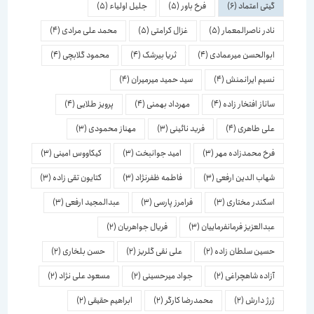
گیتی اعتماد
(6)
فرخ باور
(5)
جلیل اولیاء
(5)
نادر ناصرالمعمار
(5)
غزال کرامتی
(5)
محمد علی مرادی
(4)
ابوالحسن میرعمادی
(4)
ثریا بیرشک
(4)
محمود گلابچی
(4)
نسیم ایرانمنش
(4)
سید حمید میرمیران
(4)
ساناز افتخار زاده
(4)
مهرداد بهمنی
(4)
پرویز طلایی
(4)
علی طاهری
(4)
فرید نائینی
(3)
مهناز محمودی
(3)
فرخ محمدزاده مهر
(3)
امید جوانبخت
(3)
کیکاووس امینی
(3)
شهاب الدین ارفعی
(3)
فاطمه ظفرنژاد
(3)
کتایون تقی زاده
(3)
اسكندر مختاری
(3)
فرامرز پارسی
(3)
عبدالمجید ارفعی
(3)
عبدالعزیز فرمانفرماییان
(3)
فریال جواهریان
(2)
حسین سلطان زاده
(2)
علی نقی گلریز
(2)
حسن بلخاری
(2)
آزاده شاهچراغی
(2)
جواد میرحسینی
(2)
مسعود علی نژاد
(2)
ژرژ دارش
(2)
محمدرضا کارگر
(2)
ابراهیم حقیقی
(2)