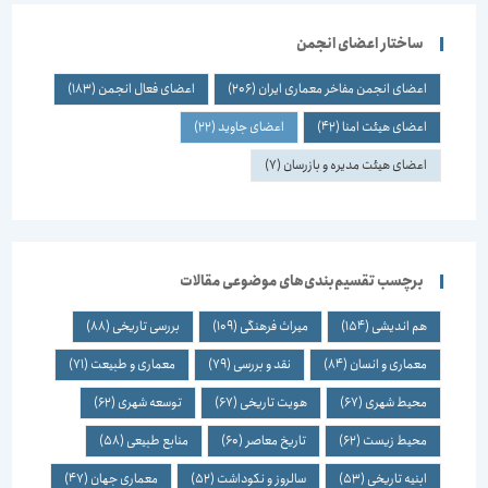
ساختار اعضای انجمن
اعضای انجمن مفاخر معماری ایران
(206)
اعضای فعال انجمن
(183)
اعضای هیئت امنا
(42)
اعضای جاوید
(22)
اعضای هیئت مدیره و بازرسان
(7)
برچسب تقسیم‌بندی‌های موضوعی مقالات
هم اندیشی
(154)
میراث فرهنگی
(109)
بررسی تاریخی
(88)
معماری و انسان
(84)
نقد و بررسی
(79)
معماری و طبیعت
(71)
محیط شهری
(67)
هویت تاریخی
(67)
توسعه شهری
(62)
محیط زیست
(62)
تاریخ معاصر
(60)
منابع طبیعی
(58)
ابنیه تاریخی
(53)
سالروز و نکوداشت
(52)
معماری جهان
(47)