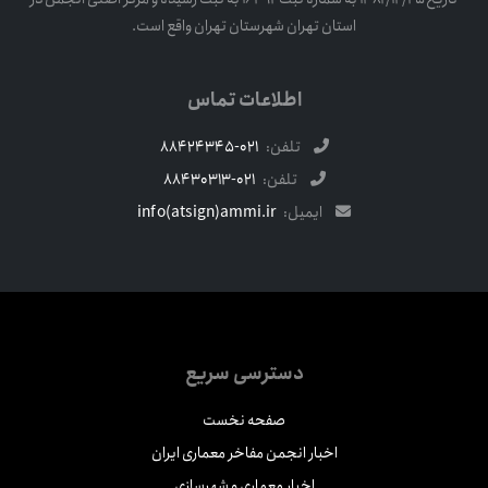
استان تهران شهرستان تهران واقع است.
اطلاعات تماس
تلفن:
021-88424345
تلفن:
021-88430313
ایمیل:
info(atsign)ammi.ir
دسترسی سریع
صفحه نخست
اخبار انجمن مفاخر معماری ایران
اخبار معماری و شهرسازی