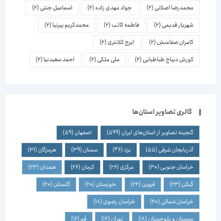
محمدرضا اصلانی
(2)
جواد مهدی زاده
(2)
اسماعیل جنتی
(2)
شهریار قدیمی
(2)
فاطمه کاتب
(2)
محمدکریم پیرنیا
(2)
کامران صفامنش
(2)
ایرج کلانتری
(2)
کورش دیباج طباطبایی
(2)
علی ملکی
(2)
احمد سعیدنیا
(2)
گالری تصاویر استان‌ها
گنجینه تصاویر از استان‌های ایران
(599)
اصفهان
(59)
آذربایجان شرقی
(55)
یزد
(46)
سمنان
(39)
هرمزگان
(31)
خراسان جنوبی
(30)
مرکزی
(26)
کرمان
(26)
همدان
(23)
گیلان
(23)
قزوین
(22)
خوزستان
(20)
گلستان
(20)
خراسان شمالی
(20)
خراسان رضوی
(18)
سیستان و بلوچستان
(18)
تهران
(17)
قم
(16)