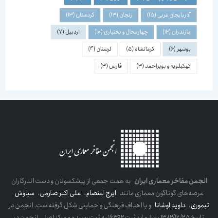
آذربایجان غربی
(15)
زنجان
(13)
کردستان
(13)
مازندران
(12)
چهارمحال و بختیاری
(10)
اردبیل
(7)
بوشهر
(6)
کرمانشاه
(5)
لرستان
(4)
کهکیلویه و بویراحمد
(3)
فارس
(3)
انجمن مفاخر معماری ایران
به همت جمعی از پیشکسوتان و دست اندرکاران
عرصه‌های گوناگون معماری مانند
ایرج اعتصام
،
علی اکبر صارمی
،
سیاوش
تیموری
،
داوید اوشانا
و با اهداف فرهنگی و حمایتی شکل گرفته‌است. انجمن در
تاریخ ۱۳۸۲/۱۲/۲۵ به شماره ثبت ۱۶۳۹۲ به ثبت رسیده و مرکز اصلی انجمن در