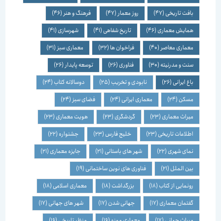
بافت تاریخی
(47)
روز معمار
(47)
فرهنگ و هنر
(46)
همایش معماری
(46)
تاریخ شفاهی
(41)
شهرسازی
(41)
معماری معاصر
(40)
فراخوان ها
(32)
معماری سبز
(31)
سنت و مدرنیته
(30)
فناوری
(26)
توسعه پایدار
(26)
باغ ایرانی
(26)
نابودی و تخریب
(25)
دوسالانه کتاب
(24)
مسکن
(24)
معماری ایرانی
(24)
فضای سبز
(24)
میراث معماری
(23)
گردشگری
(23)
هویت معماری
(23)
اطلاعات تاریخی
(23)
خلیج فارس
(23)
جشنواره
(22)
نمای شهری
(22)
شهر های باستانی
(21)
جایزه معماری
(21)
بین الملل
(21)
فناوری های نوین ساختمانی
(19)
رونمایی از کتاب
(18)
بزرگداشت
(18)
معماری اسلامی
(18)
گفتمان معماری
(17)
جهانی شدن
(17)
شهر های جهانی
(17)
میراث جهانی
(17)
معماری موزه
(16)
منظر تاریخی
(16)