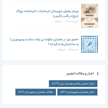
وبینار معرفی شهرستان کرمانشاه : «کرمانشاه، پژواک
تاریخ در قلب زاگرس»
5 مرداد 1405
/
۰ دیدگاه
حضور نور در معماری چگونه می تواند سلامت و بهره‌وری را
به ساختمان‌ها بازگرداند؟
10 تیر 1405
/
۰ دیدگاه
اخبار و مقالات انجمن
اخبار انجمن مفاخر معماری ایران
(579)
اخبار معماری و شهرسازی
(540)
مقالات معماری و شهرسازی
(167)