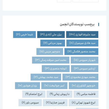
برچسب نویسندگان انجمن
سید علیرضا قهاری
(168)
بیژن علی آبادی
(31)
شیما خرمی
(21)
سید هادی میرمیران
(18)
بهروز مرباغی
(16)
محمد منصور فلامکی
(16)
منوچهر مزینی
(15)
شهریار سیروس
(15)
محمدامین میرفندرسکی
(13)
اردشیر سیروس
(13)
انوشه منصوری
(13)
محمد مهدی محمودی
(13)
سید محمد بهشتی
(12)
خوبچهر کشاورزی
(10)
امیر جوانبخت
(10)
یزدان هوشور
(10)
فاطمه عباسی
(9)
داریوش زمانی
(9)
ایرج اعتصام
(9)
ایرج شهروز تهرانی
(8)
فریبرز جبارنیا
(7)
سیروس باور
(6)