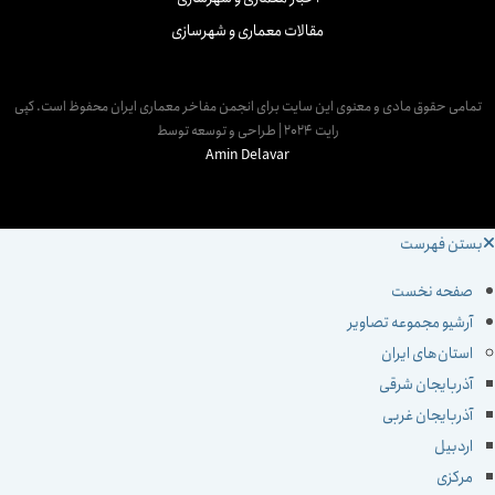
مقالات معماری و شهرسازی
مامی حقوق مادی و معنوی این سایت برای انجمن مفاخر معماری ایران محفوظ است. کپی
رایت 2024 | طراحی و توسعه توسط
Amin Delavar
ستن فهرست
صفحه نخست
آرشیو مجموعه تصاویر
استان‌های ایران
آذربایجان شرقی
آذربایجان غربی
اردبیل
مرکزی