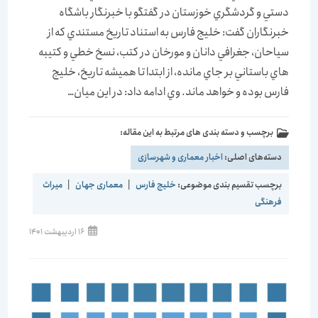
دستي و گردشگري خوزستان در گفتگو با خبرنگار باشگاه
خبرنگاران گفت: خليج فارس به استناد تاريخ مستندي كه از
سياحان، جغرافي دانان و مورخان در كتب، نسخ خطي و كتيبه
هاي باستاني بر جاي مانده، از ابتدا تا هميشه تاريخ، خليج
فارس بوده و خواهد ماند. وي ادامه داد: در اين ميان…
برچسب و دسته بندی های مرتبط به این مقاله:
دسته‌های اصلی:
اخبار معماری و شهرسازی
برچسب تقسیم بندی موضوعی:
خلیج فارس
|
معماری جهان
|
میراث
فرهنگی
نوشته
16 اردیبهشت 1401
منتشر
شده
است: