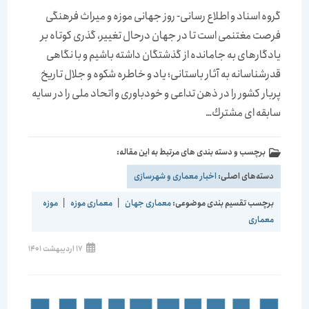
گروه اسناد و اطلاع رسانی- روز جهانی موزه و میراث فرهنگی
فرصت مغتنمی است تا در جهان درحال تغییر، گذری كوتاه بر
یادگارهای به جامانده از گذشتگان داشته باشیم و با نگاهی
قدرشناسانه به آثار باستانی؛ یاد و خاطره شكوه و جلال تاریخ
پربار كشور را در ذهن تداعی و خودباوری و اتحاد ملی را در سایه
سابقه ای مشترك…
برچسب و دسته بندی های مرتبط به این مقاله:
دسته‌های اصلی:
اخبار معماری و شهرسازی
برچسب تقسیم بندی موضوعی:
معماری جهان
|
معماری موزه
|
موزه
معماری
نوشته
17 اردیبهشت 1401
منتشر
شده
است: