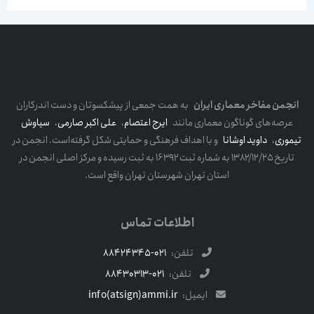
انجمن مفاخر معماری ایران
به همت جمعی از پیشکسوتان و دست اندرکاران
عرصه‌های گوناگون معماری مانند
ایرج اعتصام
،
علی اکبر صارمی
،
سیاوش
تیموری
،
داوید اوشانا
و با اهداف فرهنگی و حمایتی شکل گرفته‌است. انجمن در
تاریخ ۱۳۸۲/۱۲/۲۵ به شماره ثبت ۱۶۳۹۲ به ثبت رسیده و مرکز اصلی انجمن در
استان تهران شهرستان تهران واقع است.
اطلاعات تماس
تلفن:
021-88424345
تلفن:
021-88430313
ایمیل:
info(atsign)ammi.ir