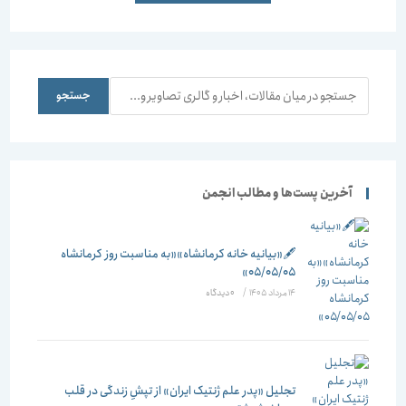
جستجو
جستجو
آخرین پست‌ها و مطالب انجمن
🖋️«بیانیه خانه کرمانشاه»«به مناسبت روز کرمانشاه
۰۵/۰۵/۰۵»
14 مرداد 1405
/
۰ دیدگاه
تجلیل «پدر علم ژنتیک ایران» از تپشِ زندگی در قلب