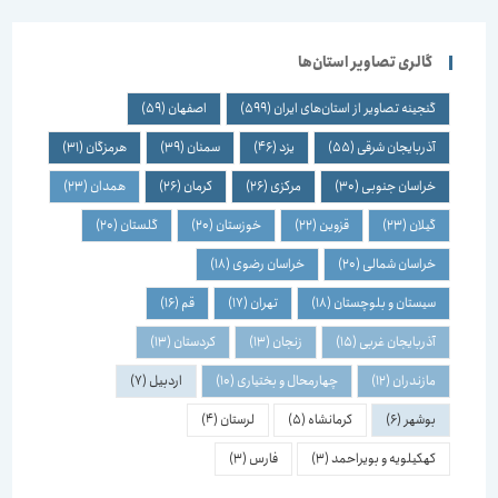
گالری تصاویر استان‌ها
گنجینه تصاویر از استان‌های ایران
(599)
اصفهان
(59)
آذربایجان شرقی
(55)
یزد
(46)
سمنان
(39)
هرمزگان
(31)
خراسان جنوبی
(30)
مرکزی
(26)
کرمان
(26)
همدان
(23)
گیلان
(23)
قزوین
(22)
خوزستان
(20)
گلستان
(20)
خراسان شمالی
(20)
خراسان رضوی
(18)
سیستان و بلوچستان
(18)
تهران
(17)
قم
(16)
آذربایجان غربی
(15)
زنجان
(13)
کردستان
(13)
مازندران
(12)
چهارمحال و بختیاری
(10)
اردبیل
(7)
بوشهر
(6)
کرمانشاه
(5)
لرستان
(4)
کهکیلویه و بویراحمد
(3)
فارس
(3)