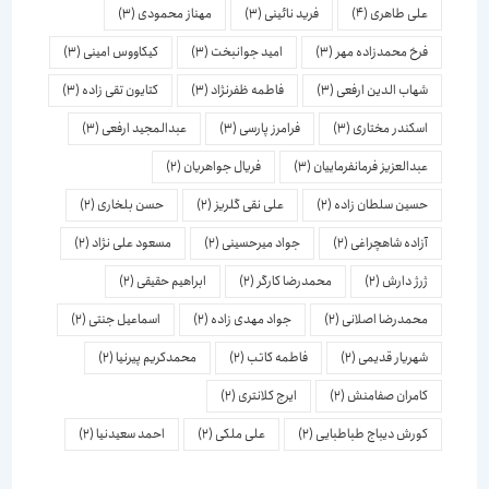
علی طاهری
(4)
فرید نائینی
(3)
مهناز محمودی
(3)
فرخ محمدزاده مهر
(3)
امید جوانبخت
(3)
کیکاووس امینی
(3)
شهاب الدین ارفعی
(3)
فاطمه ظفرنژاد
(3)
کتایون تقی زاده
(3)
اسكندر مختاری
(3)
فرامرز پارسی
(3)
عبدالمجید ارفعی
(3)
عبدالعزیز فرمانفرماییان
(3)
فریال جواهریان
(2)
حسین سلطان زاده
(2)
علی نقی گلریز
(2)
حسن بلخاری
(2)
آزاده شاهچراغی
(2)
جواد میرحسینی
(2)
مسعود علی نژاد
(2)
ژرژ دارش
(2)
محمدرضا کارگر
(2)
ابراهیم حقیقی
(2)
محمدرضا اصلانی
(2)
جواد مهدی زاده
(2)
اسماعیل جنتی
(2)
شهریار قدیمی
(2)
فاطمه کاتب
(2)
محمدکریم پیرنیا
(2)
کامران صفامنش
(2)
ایرج کلانتری
(2)
کورش دیباج طباطبایی
(2)
علی ملکی
(2)
احمد سعیدنیا
(2)