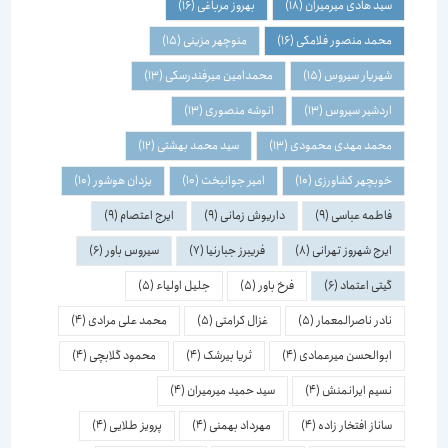
سید هادی میرمیران
(18)
بهروز مرباغی
(16)
محمد منصور فلامکی
(16)
منوچهر مزینی
(15)
شهریار سیروس
(15)
محمدامین میرفندرسکی
(13)
اردشیر سیروس
(13)
انوشه منصوری
(13)
محمد مهدی محمودی
(13)
سید محمد بهشتی
(12)
خوبچهر کشاورزی
(10)
امیر جوانبخت
(10)
یزدان هوشور
(10)
فاطمه عباسی
(9)
داریوش زمانی
(9)
ایرج اعتصام
(9)
ایرج شهروز تهرانی
(8)
فریبرز جبارنیا
(7)
سیروس باور
(6)
گیتی اعتماد
(6)
فرخ باور
(5)
جلیل اولیاء
(5)
نادر ناصرالمعمار
(5)
غزال کرامتی
(5)
محمد علی مرادی
(4)
ابوالحسن میرعمادی
(4)
ثریا بیرشک
(4)
محمود گلابچی
(4)
نسیم ایرانمنش
(4)
سید حمید میرمیران
(4)
ساناز افتخار زاده
(4)
مهرداد بهمنی
(4)
پرویز طلایی
(4)