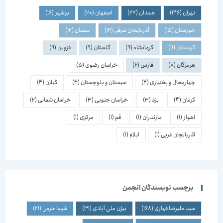
تهران
(146)
همدان
(27)
اصفهان
(20)
بوشهر
(16)
خوزستان
(15)
آذربایجان شرقی
(12)
سمنان
(12)
کردستان
(11)
کرمانشاه
(9)
گلستان
(9)
قزوین
(9)
هرمزگان
(8)
فارس
(6)
خراسان رضوی
(5)
چهارمحال و بختیاری
(4)
سیستان و بلوچستان
(4)
گیلان
(4)
کرمان
(4)
یزد
(3)
خراسان جنوبی
(3)
خراسان شمالی
(2)
اهواز
(1)
مازندران
(1)
قم
(1)
مرکزی
(1)
آذربایجان غربی
(1)
ایلام
(1)
برچسب نویسندگان انجمن
سید علیرضا قهاری
(168)
بیژن علی آبادی
(31)
شیما خرمی
(21)