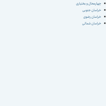
چهارمحال و بختیاری
خراسان جنوبی
خراسان رضوی
خراسان شمالی
خوزستان
زنجان
سمنان
سیستان و بلوچستان
فارس
قزوین
قم
کردستان
کرمان
کرمانشاه
کهکیلویه و بویراحمد
گلستان