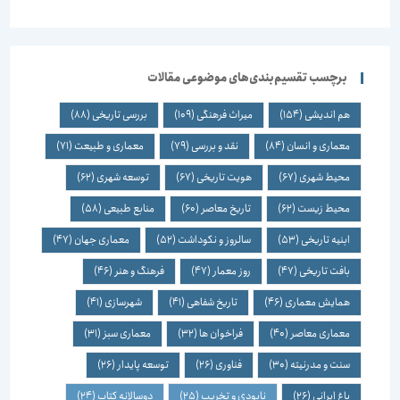
برچسب تقسیم‌بندی‌های موضوعی مقالات
هم اندیشی
(154)
میراث فرهنگی
(109)
بررسی تاریخی
(88)
معماری و انسان
(84)
نقد و بررسی
(79)
معماری و طبیعت
(71)
محیط شهری
(67)
هویت تاریخی
(67)
توسعه شهری
(62)
محیط زیست
(62)
تاریخ معاصر
(60)
منابع طبیعی
(58)
ابنیه تاریخی
(53)
سالروز و نکوداشت
(52)
معماری جهان
(47)
بافت تاریخی
(47)
روز معمار
(47)
فرهنگ و هنر
(46)
همایش معماری
(46)
تاریخ شفاهی
(41)
شهرسازی
(41)
معماری معاصر
(40)
فراخوان ها
(32)
معماری سبز
(31)
سنت و مدرنیته
(30)
فناوری
(26)
توسعه پایدار
(26)
باغ ایرانی
(26)
نابودی و تخریب
(25)
دوسالانه کتاب
(24)